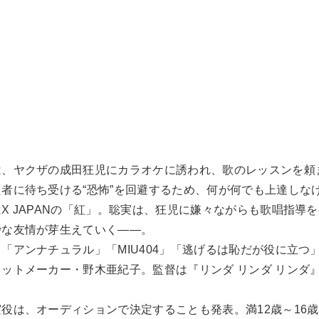
は、ヤクザの成田狂児にカラオケに誘われ、歌のレッスンを頼
者に待ち受ける“恐怖”を回避するため、何が何でも上達しな
X JAPANの「紅」。聡実は、狂児に嫌々ながらも歌唱指導
妙な友情が芽生えていく――。
「アンナチュラル」「MIU404」「逃げるは恥だが役に立つ
ットメーカー・野木亜紀子。監督は『リンダ リンダ リンダ
。
役は、オーディションで決定することも発表。満12歳～16