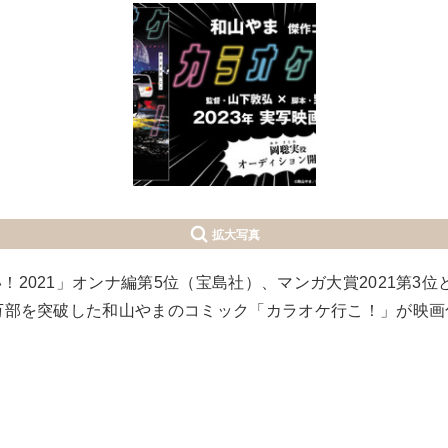
拡大写真
！2021」オンナ編第5位（宝島社）、マンガ大賞2021第3
万部を突破した和山やまのコミック「カラオケ行こ！」が映