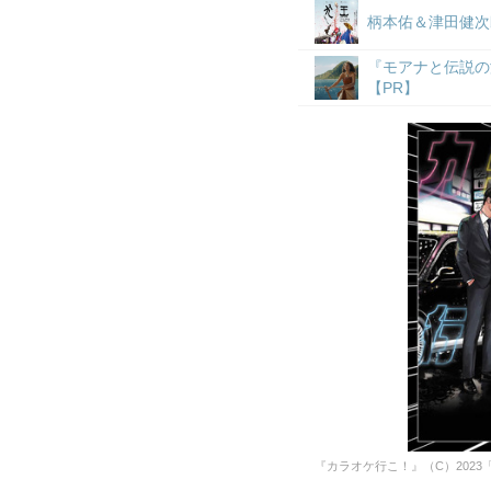
柄本佑＆津田健次
『モアナと伝説の
【PR】
『カラオケ行こ！』（C）202