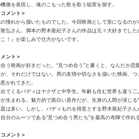
の機微を表現し、魂のこもった歌を歌う聡実を探す。
 コメント＞
への憧れから描いたものでした。今回映画として形になるのが
下敦弘さん、脚本の野木亜紀子さんの作品は元々大好きでした
行こ！』が楽しみで仕方がないです。
コメント＞
合う映画が好きだった。“見つめ合う”と書くと、なんだか恋
が、それだけではない。男の友情や切なさを描いた映画、つま
心惹かれてきた。
出てくるバディはヤクザと中学生。年齢も住む世界も違う二人
が生まれる。魅力的で面白い原作だが、生身の人間が演じる“
課題は多い。しかし、バディものを得意とする野木亜紀子さん
自分のルーツである“見つめ合う男たち”を最高の布陣で作れ
 コメント＞