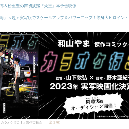
郎＆松重豊の声初披露『犬王』本予告映像
海』＜超＞実写版でスケールアップ＆パワーアップ！等身大ヒロイン・
全 1 枚
3「カラオケ行こ！」製作委員会