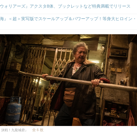
ウォリアーズ』アクスタ8体、ブックレットなど特典満載でリリース
海』＜超＞実写版でスケールアップ＆パワーアップ！等身大ヒロイン・
全 6 枚
 決戦！九龍城砦』