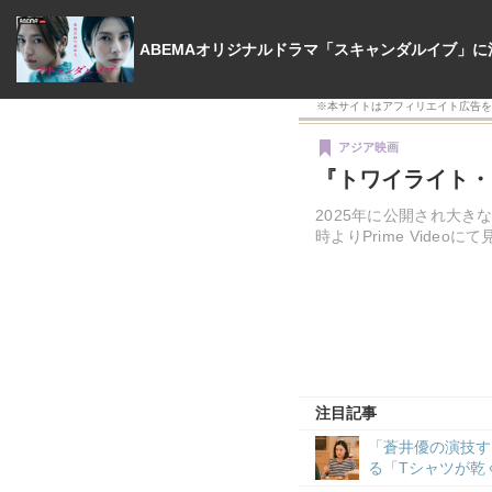
シネマカフェ
※本サイトはアフィリエイト広告を
アジア映画
『トワイライト・ウ
2025年に公開され大き
時よりPrime Vide
注目記事
「蒼井優の演技す
る「Tシャツが乾