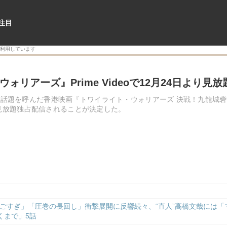
利用しています
ォリアーズ』Prime Videoで12月24日より見
な話題を呼んだ香港映画『トワイライト・ウォリアーズ 決戦！九龍城砦』
oにて見放題独占配信されることが決定した。
ごすぎ」「圧巻の長回し」衝撃展開に反響続々、“直人”高橋文哉には「
くまで」5話