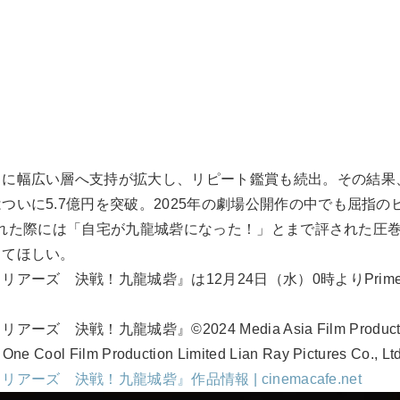
もに幅広い層へ支持が拡大し、リピート鑑賞も続出。その結果
ついに5.7億円を突破。2025年の劇場公開作の中でも屈指の
D発売された際には「自宅が九龍城砦になった！」とまで評された
してほしい。
アーズ 決戦！九龍城砦』は12月24日（水）0時よりPrime 
決戦！九龍城砦』©2024 Media Asia Film Production Li
One Cool Film Production Limited Lian Ray Pictures Co., Ltd
ーズ 決戦！九龍城砦』作品情報 | cinemacafe.net