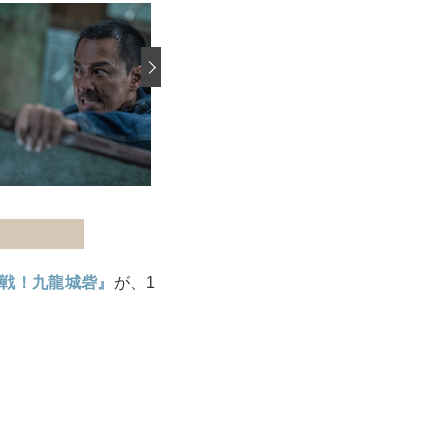
›
戦！九龍城砦』
が、1