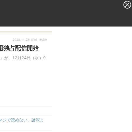
ユーザー登録
ログイン
こんにちは、ゲストさん
search
menu
2025.11.26 Wed 18:00
放題独占配信開始
が、12月24日（水）0
マジで読めない」謎深ま