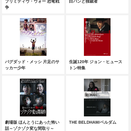
プリミティヴ・ウォー 恐竜戦
白パンと独裁者
争
バグダッド・メッシ 片足のサ
生誕120年 ジョン・ヒュース
ッカー少年
トン特集
劇場版 ほんとうにあった怖い
THE BELDHAM/ベルダム
話～ゾクゾク変な間取り～