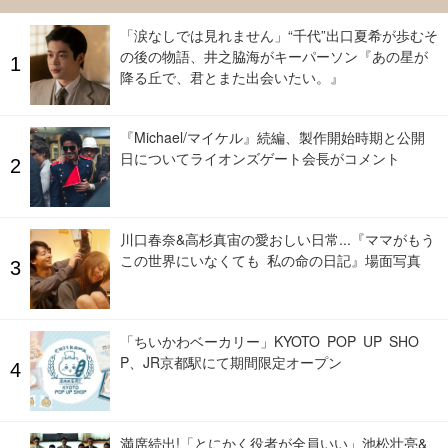
「涙なしでは見れません」“千代”出口夏希が歩むそ
の後の物語、井之脇海がキーパーソン『あの星が
降る丘で、君とまた出会いたい。』
『Michael/マイケル』続編、製作開始時期と公開
日についてライオンズゲート会長がコメント
川口春奈&高杉真宙の愛おしい日常...『ママがもう
この世界にいなくても 私の命の日記』場面写真
「ちいかわベーカリー」KYOTO POP UP SHO
P、JR京都駅にて期間限定オープン
満席続出!「とにかく役者が全員いい」池松壮亮&