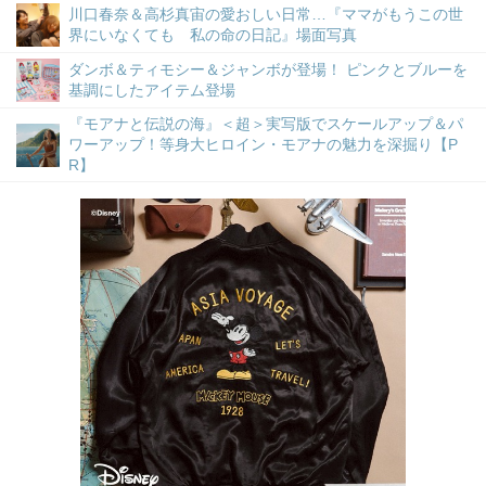
川口春奈＆高杉真宙の愛おしい日常…『ママがもうこの世
界にいなくても 私の命の日記』場面写真
ダンボ＆ティモシー＆ジャンボが登場！ ピンクとブルーを
基調にしたアイテム登場
『モアナと伝説の海』＜超＞実写版でスケールアップ＆パ
ワーアップ！等身大ヒロイン・モアナの魅力を深掘り【P
R】