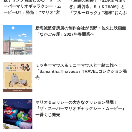
親子リンクも楽しめる「ザ・ス
「最高の相棒」「凪玲王可愛す
ーパーマリオギャラクシー・ム
ぎ」綱啓永、K（＆TEAM）と
ービーUT」発売！ “マリオ”宮
『ブルーロック』“相棒”おんぶ
野真守の店内放送実施
ショット公開 2枚目の写真・画
像 | cinemacafe.net
新海誠監督所属の制作会社が長野・佐久に映画館
「なかごみ座」2027年春開業へ
ミッキーマウス＆ミニーマウスと一緒に旅へ！
「Samantha Thavasa」TRAVELコレクション発
売
マリオ＆ヨッシーの大きなクッション登場！
『ザ・スーパーマリオギャラクシー・ムービー』
一番くじ発売