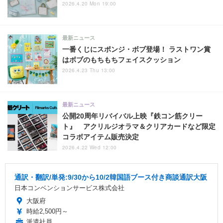
2026.4.20 Mon 19:00
最新ニュース
一番くじにスポンジ・ボブ登場！ ラストワン賞
はボブのもちもちフェイスクッション
2026.4.23 Thu 13:00
最新ニュース
公開20周年リバイバル上映『鉄コン筋クリー
ト』 アクリルジオラマ＆クリアカードなど限定
コラボアイテム販売決定
2026.4.22 Wed 12:00
通訳・翻訳/単発:9/30から10/2韓国語ブース付き商談通訳大阪
日本コンベンションサービス株式会社
大阪府
時給2,500円～
派遣社員