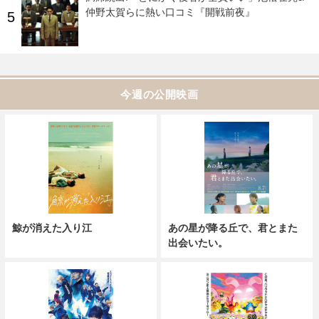
仲野太賀らに熱い口コミ『開戦前夜』
今週の公開映画
鯨が消えた入り江
あの星が降る丘で、君とまた
出会いたい。