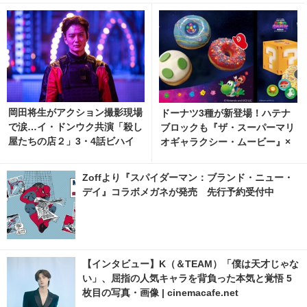
岡田将生がアクション撮影現場
ドーナツ3種が新登場！ハテナ
で涙…イ・ドンウク共演「殺し
ブロックも『ザ・スーパーマリ
屋たちの店２」3・4話ビハイ
オギャラクシー・ムービー』×
ンド映像
KKD
Zoffより『スパイダーマン：ブランド・ニュー・
デイ』コラボメガネが発売 先行予約受付中
【インタビュー】K（＆TEAM）「僕は天才じゃな
い」、屈指の人気キャラを背負った本気と覚悟 5
枚目の写真・画像 | cinemacafe.net