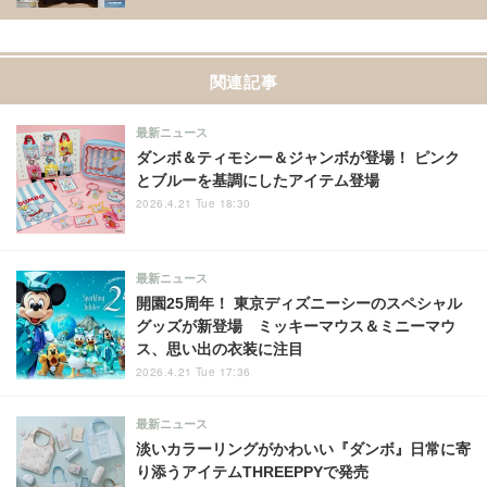
関連記事
最新ニュース
ダンボ＆ティモシー＆ジャンボが登場！ ピンク
とブルーを基調にしたアイテム登場
2026.4.21 Tue 18:30
最新ニュース
開園25周年！ 東京ディズニーシーのスペシャル
グッズが新登場 ミッキーマウス＆ミニーマウ
ス、思い出の衣装に注目
2026.4.21 Tue 17:36
最新ニュース
淡いカラーリングがかわいい『ダンボ』日常に寄
り添うアイテムTHREEPPYで発売