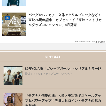
バッグやハンカチ、立体アクリルブロックなど！
東映75周年記念 カプセルトイ「東映ヒストリカ
ルグッズコレクション」8月発売
Recommended by
SPECIAL
80年代LA版「ゴシップガール」×シリアルキラー!?
提供：ウォルト・ディズニー・ジャパン
『モアナと伝説の海』＜超＞実写版でスケールアッ
プ＆パワーアップ！等身大ヒロイン・モアナの魅力
を深掘り