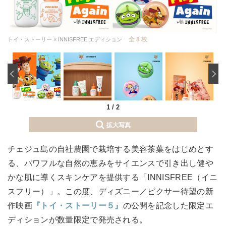
全 8 枚
トイ・ストーリー × INNISFREE エディション
‹
1
/
2
拡大写真
チェジュ島の自社農園で栽培する美容茶葉をはじめとす
る、パワフルな自然の恵みをサイエンスで引き出し健や
かな肌に導くスキンケアを提供する「INNISFREE（イニ
スフリー）」。この度、ディズニー／ピクサー待望の新
作映画
『トイ・ストーリー５』
の公開を記念した限定エ
ディションが数量限定で発売される。