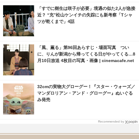
像 | cinemacafe.net
枚目の写真・画像 | cinemacaf
「すでに樹生は咲子が必要」境遇の似た2人が急接
e.net
近？ “充”松山ケンイチの失踪にも新考察「Tシャ
ツが乾くまで」4話
「風、薫る」第96回あらすじ・場面写真 つい
に、りんが新潟から帰ってくる日がやってくる…8
月10日放送 4枚目の写真・画像 | cinemacafe.net
32cmの実物大グローグー！『スター・ウォーズ／
マンダロリアン・アンド・グローグー』ぬいぐる
み発売
Recommended by