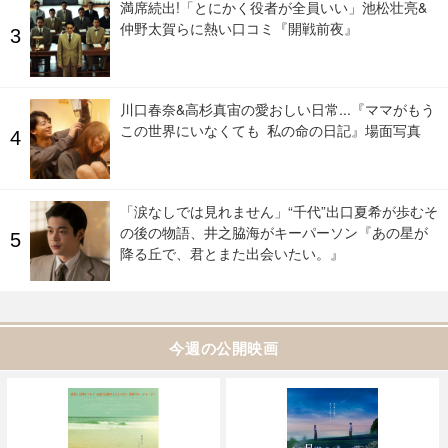
満席続出!「とにかく役者が全員いい」池松壮亮&
仲野太賀らに熱い口コミ『開戦前夜』
川口春奈&高杉真宙の愛おしい日常...『ママがもう
この世界にいなくても 私の命の日記』場面写真
「涙なしでは見れません」“千代”出口夏希が歩むそ
の後の物語、井之脇海がキーパーソン『あの星が
降る丘で、君とまた出会いたい。』
今週の公開映画