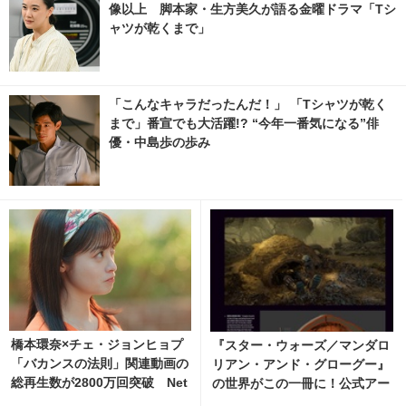
像以上 脚本家・生方美久が語る金曜ドラマ「Tシ
ャツが乾くまで」
「こんなキャラだったんだ！」 「Tシャツが乾く
まで」番宣でも大活躍!? “今年一番気になる”俳
優・中島歩の歩み
橋本環奈×チェ・ジョンヒョプ
『スター・ウォーズ／マンダロ
「バカンスの法則」関連動画の
リアン・アンド・グローグー』
総再生数が2800万回突破 Net
の世界がこの一冊に！公式アー
flixでも反響 1枚目の写真・画
トブック、12月9日発売決定 5