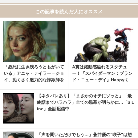
この記事を読んだ人にオススメ
「必死に生き残ろうともがいて
A賞は躍動感溢れるスタチュ
いる」アニャ・テイラー＝ジョ
ー！『スパイダーマン：ブラン
イ、泥くさく魅力的な詐欺師を
ド・ニュー・デイ』Happyく
語るコメント独占入手 Apple
じ、8月7日発売開始 2枚目の写
TV「ラッキー」
真・画像 | cinemacafe.net
【ネタバレあり】「まさかのオチにゾッと」「最
終話までハラハラ」全ての黒幕が明らかに…「S L
ine」全話配信中
「声を聞いただけでもう…」蒼井優の“咲子”は想