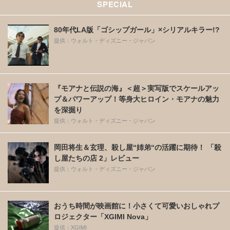
SPECIAL
80年代LA版「ゴシップガール」×シリアルキラー!?
提供：ウォルト・ディズニー・ジャパン
『モアナと伝説の海』＜超＞実写版でスケールアッ
プ＆パワーアップ！等身大ヒロイン・モアナの魅力
を深掘り
提供：ウォルト・ディズニー・ジャパン
岡田将生＆玄理、殺し屋“姉弟“の活躍に期待！ 「殺
し屋たちの店 2」レビュー
提供：ウォルト・ディズニー・ジャパン
おうち時間が映画館に！小さくて可愛いおしゃれプ
ロジェクター「XGIMI Nova」
提供：XGIMI