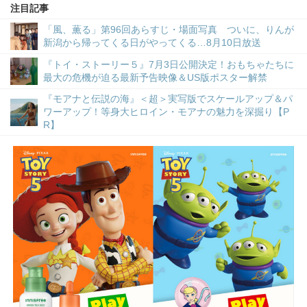
注目記事
「風、薫る」第96回あらすじ・場面写真 ついに、りんが
新潟から帰ってくる日がやってくる…8月10日放送
『トイ・ストーリー５』7月3日公開決定！おもちゃたちに
最大の危機が迫る最新予告映像＆US版ポスター解禁
『モアナと伝説の海』＜超＞実写版でスケールアップ＆パ
ワーアップ！等身大ヒロイン・モアナの魅力を深掘り【P
R】