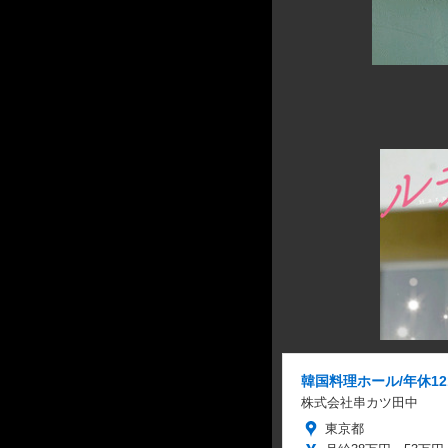
韓国料理ホール/年休12
株式会社串カツ田中
東京都