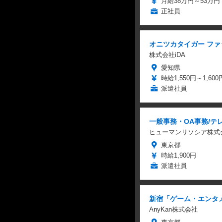
月給38万円～53万円
正社員
オニツカタイガー ファッ
株式会社iDA
愛知県
時給1,550円～1,600
派遣社員
一般事務・OA事務/テ
ヒューマンリソシア株式
東京都
時給1,900円
派遣社員
新宿「ゲーム・エンタメ
AnyKan株式会社