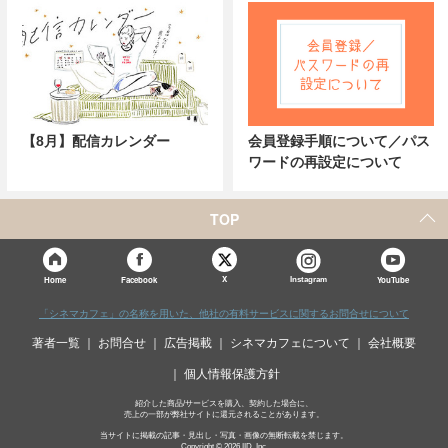
【8月】配信カレンダー
会員登録手順について／パス
ワードの再設定について
TOP
X
Home
Facebook
Instagram
YouTube
「シネマカフェ」の名称を用いた、他社の有料サービスに関するお問合せについて
著者一覧
お問合せ
広告掲載
シネマカフェについて
会社概要
個人情報保護方針
紹介した商品/サービスを購入、契約した場合に、
売上の一部が弊社サイトに還元されることがあります。
当サイトに掲載の記事・見出し・写真・画像の無断転載を禁じます。
Copyright © 2026 IID, Inc.