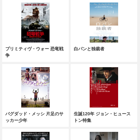
プリミティヴ・ウォー 恐竜戦
白パンと独裁者
争
バグダッド・メッシ 片足のサ
生誕120年 ジョン・ヒュース
ッカー少年
トン特集