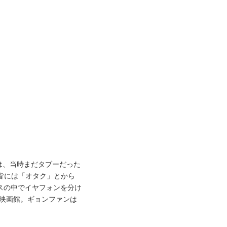
は、当時まだタブーだった
皆には「オタク」とから
スの中でイヤフォンを分け
、映画館。ギョンファンは