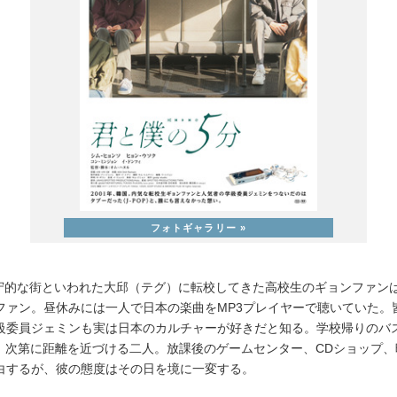
も保守的な街といわれた⼤邱（テグ）に転校してきた⾼校⽣のギョンファン
ファン。昼休みには⼀⼈で⽇本の楽曲をMP3プレイヤーで聴いていた。
級委員ジェミンも実は⽇本のカルチャーが好きだと知る。学校帰りのバ
き、次第に距離を近づける⼆⼈。放課後のゲームセンター、CDショップ
⽩するが、彼の態度はその⽇を境に⼀変する。