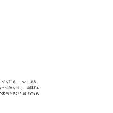
イジを迎え、ついに集結。
界の命運を賭け、両陣営の
の未来を賭けた最後の戦い