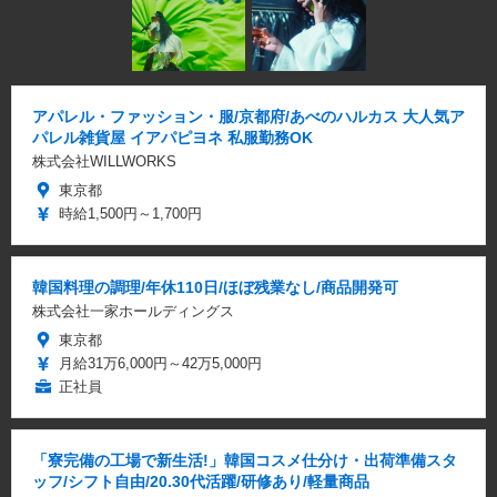
アパレル・ファッション・服/京都府/あべのハルカス 大人気ア
パレル雑貨屋 イアパピヨネ 私服勤務OK
株式会社WILLWORKS
東京都
時給1,500円～1,700円
韓国料理の調理/年休110日/ほぼ残業なし/商品開発可
株式会社一家ホールディングス
東京都
月給31万6,000円～42万5,000円
正社員
「寮完備の工場で新生活!」韓国コスメ仕分け・出荷準備スタ
ッフ/シフト自由/20.30代活躍/研修あり/軽量商品