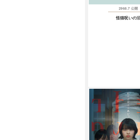
2968.7
公開
怪猫呪いの