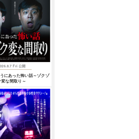
026.8.7 Fri
公開
とうにあった怖い話～ゾクゾ
ク変な間取り～