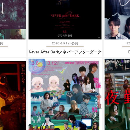
2026.6.5 Fri
2
開
公開
Never After Dark／ネバーアフターダーク