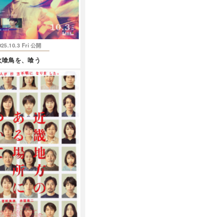
025.10.3 Fri
公開
火喰鳥を、喰う