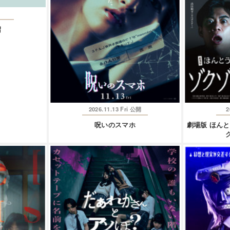
沼
2026.11.13 Fri
2
公開
呪いのスマホ
劇場版 ほん