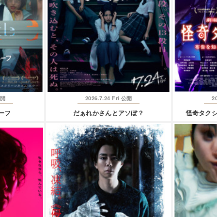
2026.7.24 Fri
2
開
公開
ーフ
だぁれかさんとアソぼ？
怪奇タクシ