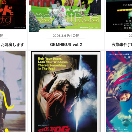
2026.3.6 Fri
2
開
公開
にお邪魔します
GEMNIBUS vol.2
夜勤事件(The