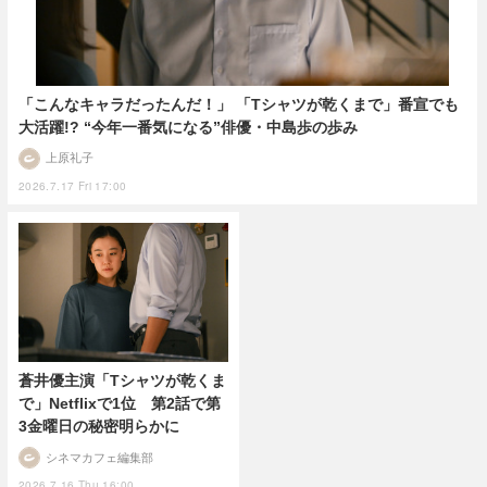
「こんなキャラだったんだ！」 「Tシャツが乾くまで」番宣でも
大活躍!? “今年一番気になる”俳優・中島歩の歩み
上原礼子
2026.7.17 Fri 17:00
蒼井優主演「Tシャツが乾くま
で」Netflixで1位 第2話で第
3金曜日の秘密明らかに
シネマカフェ編集部
2026.7.16 Thu 16:00