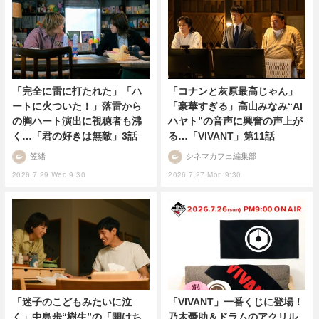
「コナンと灰原最高じゃん」
「完全に雷に打たれた」「ハ
「豪華すぎる」高山みなみ“AI
ートに火ついた！」落雷から
ハヤト”の音声に興奮の声上が
の胸ハート演出に視聴者も沸
る…「VIVANT」第11話
く…「君の好きは無敵」3話
シネマカフェ編集部
笠緒
2026.7.27 Mon 9:30
2026.7.29 Wed 9:30
「迷子のこどもみたいに泣
「VIVANT」一番くじに登場！
く」中島歩“樹生”の「開けち
乃木憂助＆ドラムのアクリル