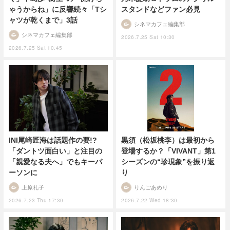
ゃうからね」に反響続々「Tシ
スタンドなどファン必見
ャツが乾くまで」3話
シネマカフェ編集部
シネマカフェ編集部
2026.7.25 Sat 10:30
2026.7.25 Sat 10:45
INI尾崎匠海は話題作の要!?
黒須（松坂桃李）は最初から
「ダントツ面白い」と注目の
登場するか？「VIVANT」第1
「親愛なる夫へ」でもキーパ
シーズンの“珍現象”を振り返
ーソンに
り
上原礼子
りんごあめり
2026.7.23 Thu 17:30
2026.7.22 Wed 18:30