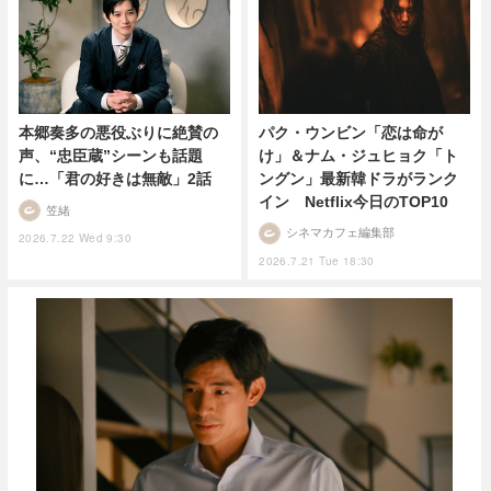
パク・ウンビン「恋は命が
本郷奏多の悪役ぶりに絶賛の
け」＆ナム・ジュヒョク「ト
声、“忠臣蔵”シーンも話題
ングン」最新韓ドラがランク
に…「君の好きは無敵」2話
イン Netflix今日のTOP10
笠緒
シネマカフェ編集部
2026.7.22 Wed 9:30
2026.7.21 Tue 18:30