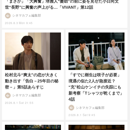
「まさか」「大興奮」堺雅人“憂助”の前に姿を見せた小日向文
世“長野”に興奮の声上がる…「VIVANT」第12話
シネマカフェ編集部
2026.8.3 Mon 9:45
松村北斗“爽太”の恋が大きく
「すでに樹生は咲子が必要」
動き出す「告白－25年目の秘
境遇の似た2人が急接近？
密－」第5話あらすじ
“充”松山ケンイチの失踪にも
新考察「Tシャツが乾くまで」
シネマカフェ編集部
4話
2026.8.1 Sat 21:55
シネマカフェ編集部
2026.8.1 Sat 9:45