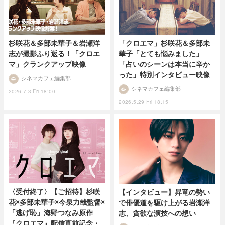
杉咲花＆多部未華子＆岩瀬洋
「クロエマ」杉咲花＆多部未
志が撮影ふり返る！「クロエ
華子「とても悩みました」
マ」クランクアップ映像
「占いのシーンは本当に辛か
った」特別インタビュー映像
シネマカフェ編集部
シネマカフェ編集部
2026.7.3 Fri 18:00
2026.5.29 Fri 18:15
〈受付終了〉【ご招待】杉咲
【インタビュー】昇竜の勢い
花×多部未華子×今泉力哉監督×
で俳優道を駆け上がる岩瀬洋
「逃げ恥」海野つなみ原作
志、貪欲な演技への想い
『クロエマ』配信直前記念・