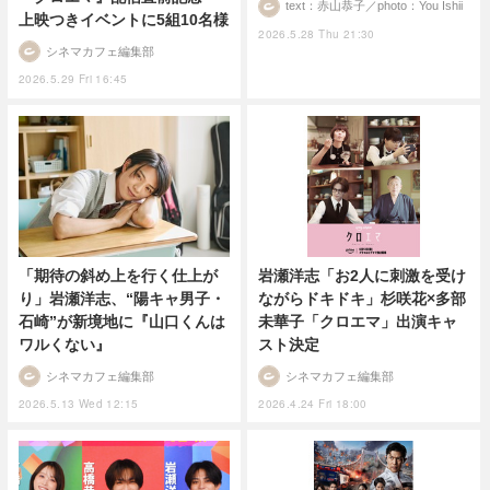
text：赤山恭子／photo：You Ishii
上映つきイベントに5組10名様
2026.5.28 Thu 21:30
シネマカフェ編集部
2026.5.29 Fri 16:45
岩瀬洋志「お2人に刺激を受け
「期待の斜め上を行く仕上が
ながらドキドキ」杉咲花×多部
り」岩瀬洋志、“陽キャ男子・
未華子「クロエマ」出演キャ
石崎”が新境地に『山口くんは
スト決定
ワルくない』
シネマカフェ編集部
シネマカフェ編集部
2026.4.24 Fri 18:00
2026.5.13 Wed 12:15