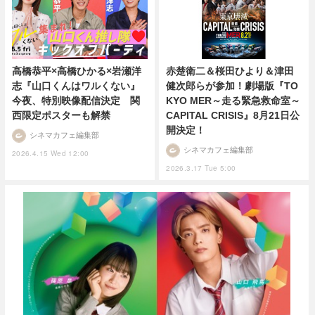
高橋恭平×高橋ひかる×岩瀬洋
赤楚衛二＆桜田ひより＆津田
志『山口くんはワルくない』
健次郎らが参加！劇場版『TO
今夜、特別映像配信決定 関
KYO MER～走る緊急救命室～
西限定ポスターも解禁
CAPITAL CRISIS』8月21日公
開決定！
シネマカフェ編集部
シネマカフェ編集部
2026.4.15 Wed 12:00
2026.3.17 Tue 5:00