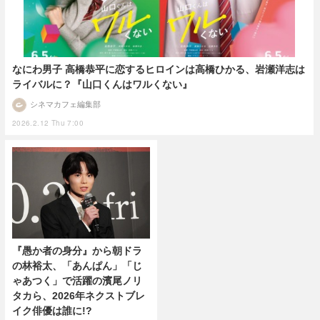
なにわ男子 高橋恭平に恋するヒロインは高橋ひかる、岩瀬洋志は
ライバルに？『山口くんはワルくない』
シネマカフェ編集部
2026.2.12 Thu 7:00
『愚か者の身分』から朝ドラ
の林裕太、「あんぱん」「じ
ゃあつく」で活躍の濱尾ノリ
タカら、2026年ネクストブレ
イク俳優は誰に!?