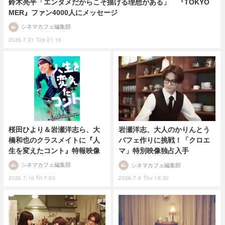
鈴木亮平「エンタメだからこそ描ける理想がある」 『TOKYO
MER』ファン4000人にメッセージ
シネマカフェ編集部
2026.7.21 Tue 21:15
桜田ひより＆岩瀬洋志ら、大
岩瀬洋志、大人のかりんとう
橋和也のクラスメイトに『人
パフェ作りに挑戦！「クロエ
生を変えたコント』特報映像
マ」特別映像独占入手
シネマカフェ編集部
シネマカフェ編集部
2026.7.10 Fri 7:00
2026.7.9 Thu 18:30