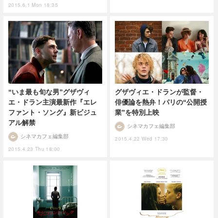
2015.6.1 Mon 18:35
“いま最も旬な男”グザヴィ
グザヴィエ・ドランが監督・
エ・ドラン主演最新作『エレ
俳優論を熱弁！パリの“公開授
ファント・ソング』新ビジュ
業”を特別上映
アル解禁
シネマカフェ編集部
シネマカフェ編集部
2015.4.22 Wed 17:30
2015.4.23 Thu 18:00