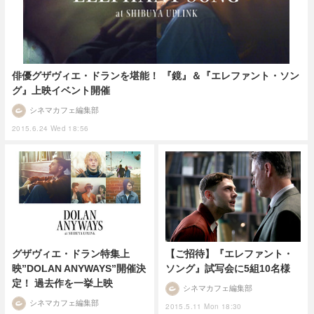
俳優グザヴィエ・ドランを堪能！ 『鏡』＆『エレファント・ソン
グ』上映イベント開催
シネマカフェ編集部
2015.6.24 Wed 18:56
グザヴィエ・ドラン特集上
【ご招待】『エレファント・
映”DOLAN ANYWAYS”開催決
ソング』試写会に5組10名様
定！ 過去作を一挙上映
シネマカフェ編集部
シネマカフェ編集部
2015.5.11 Mon 18:30