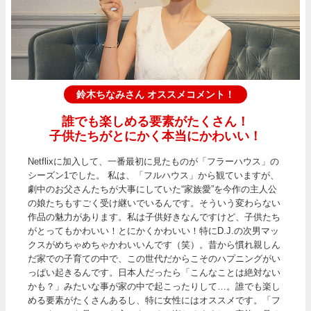
鈴木ちなみさん オススメコメント！
誰でも楽しめる要素がたくさん！
子供たちがとにかく本当にかわいい！
Netflixに加入して、一番最初に見たものが「フラーハウス」の
シーズン1でした。 私は、「フルハウス」から観ていますが、
劇中のお父さんたちが大事にしていた“家族愛”を今作の主人公
の娘たちもすごく受け継いでいるんです。そういう変わらない
作品の魅力があります。私は子供好きなんですけど、子供たち
がとってもかわいい！とにかくかわいい！特にD.J.の次男マッ
クスがめちゃめちゃかわいいんです（笑）。昔から慣れ親しん
だ家での子育ての中で、この世代だからこそのハプニングがい
っぱい起きるんです。日本人だったら「こんなことは絶対ない
かも？」みたいな事が家の中で起こったりして…。誰でも楽し
める要素がたくさんあるし、特に女性にはオススメです。「フ