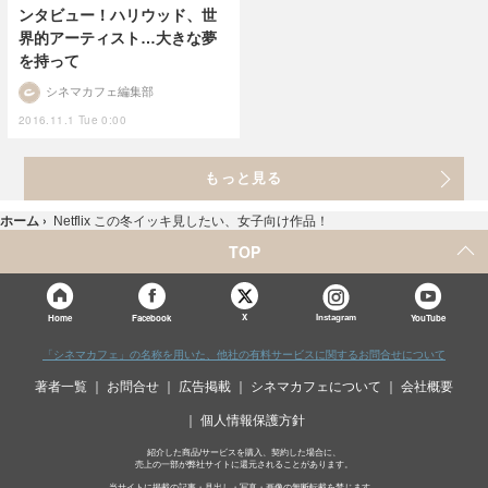
ンタビュー！ハリウッド、世
界的アーティスト…大きな夢
を持って
シネマカフェ編集部
2016.11.1 Tue 0:00
もっと見る
ホーム
›
Netflix この冬イッキ見したい、女子向け作品！
TOP
X
Home
Facebook
Instagram
YouTube
「シネマカフェ」の名称を用いた、他社の有料サービスに関するお問合せについて
著者一覧
お問合せ
広告掲載
シネマカフェについて
会社概要
個人情報保護方針
紹介した商品/サービスを購入、契約した場合に、
売上の一部が弊社サイトに還元されることがあります。
当サイトに掲載の記事・見出し・写真・画像の無断転載を禁じます。