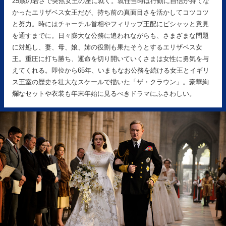
25歳の若さで突然女王の座に就く。就任当時は行動に自信が持てな
かったエリザベス女王だが、持ち前の真面目さを活かしてコツコツ
と努力。時にはチャーチル首相やフィリップ王配にピシャッと意見
を通すまでに。日々膨大な公務に追われながらも、さまざまな問題
に対処し、妻、母、娘、姉の役割も果たそうとするエリザベス女
王。重圧に打ち勝ち、運命を切り開いていくさまは女性に勇気を与
えてくれる。即位から65年、いまもなお公務を続ける女王とイギリ
ス王室の歴史を壮大なスケールで描いた「ザ・クラウン」。豪華絢
爛なセットや衣装も年末年始に見るべきドラマにふさわしい。