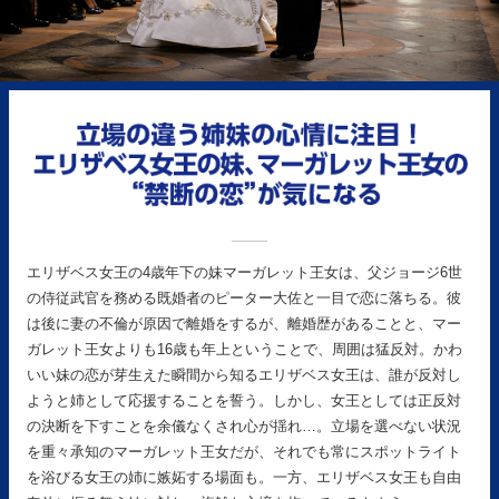
エリザベス女王の4歳年下の妹マーガレット王女は、父ジョージ6世
の侍従武官を務める既婚者のピーター大佐と一目で恋に落ちる。彼
は後に妻の不倫が原因で離婚をするが、離婚歴があることと、マー
ガレット王女よりも16歳も年上ということで、周囲は猛反対。かわ
いい妹の恋が芽生えた瞬間から知るエリザベス女王は、誰が反対し
ようと姉として応援することを誓う。しかし、女王としては正反対
の決断を下すことを余儀なくされ心が揺れ…。立場を選べない状況
を重々承知のマーガレット王女だが、それでも常にスポットライト
を浴びる女王の姉に嫉妬する場面も。一方、エリザベス女王も自由