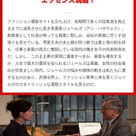
ファッション通販サイトを立ち上げ、短期間で多くの従業員を抱え
るまでに成長させた若き実業家ジュールズ（アン・ハサウェイ）。
創業者として社員が帰っても残業に勤しみ、会社の発展に尽くす頑
張りを見せている。専業主夫の夫と娘が待つ家では妻と母の顔を持
ち、仕事と家庭の両立に奮闘している現代の働き女子の代表的存在
だ。しかし、このまま夢の実現に邁進すべきか、家庭を優先する
か、人生で最大の選択を迫られるジュールズは葛藤。女性の社会進
出が目覚ましい現代、ジュールズの悩みや感情の動きは私たちに通
ずるものがあり、共感を呼ぶ。ファッション業界に身を置くジュー
ルズのスタイリッシュな通勤スタイルも見ものだ。