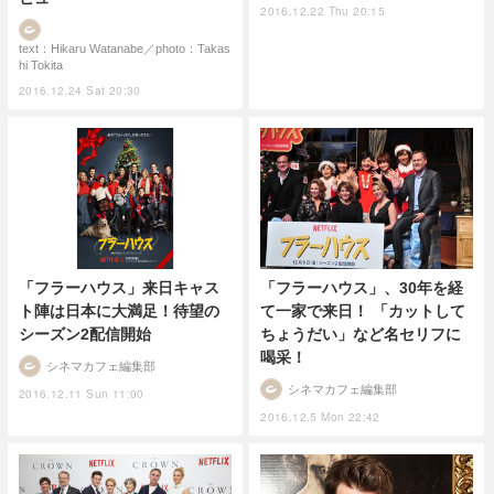
2016.12.22 Thu 20:15
text：Hikaru Watanabe／photo：Takas
hi Tokita
2016.12.24 Sat 20:30
「フラーハウス」来日キャス
「フラーハウス」、30年を経
ト陣は日本に大満足！待望の
て一家で来日！ 「カットして
シーズン2配信開始
ちょうだい」など名セリフに
喝采！
シネマカフェ編集部
シネマカフェ編集部
2016.12.11 Sun 11:00
2016.12.5 Mon 22:42