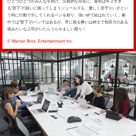
ひとつひとつがみんなを助け、父親的な存在に。最初は年上すぎ
る“部下”の扱いに困ってしまうジュールズも、優しく見守りいざとい
う時に行動で示してくれるベンを頼り、強い絆で結ばれていく。劇
中では“部下”のベンではあるが、常に振る舞いは紳士で包容力のある
彼みたいな上司がいたらうらやましい限り！
© Warner Bros. Entertainment Inc.