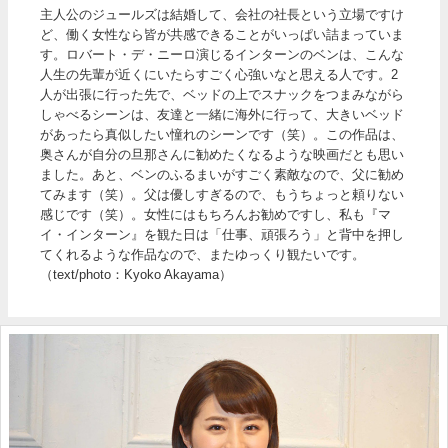
主人公のジュールズは結婚して、会社の社長という立場ですけ
ど、働く女性なら皆が共感できることがいっぱい詰まっていま
す。ロバート・デ・ニーロ演じるインターンのベンは、こんな
人生の先輩が近くにいたらすごく心強いなと思える人です。2
人が出張に行った先で、ベッドの上でスナックをつまみながら
しゃべるシーンは、友達と一緒に海外に行って、大きいベッド
があったら真似したい憧れのシーンです（笑）。この作品は、
奥さんが自分の旦那さんに勧めたくなるような映画だとも思い
ました。あと、ベンのふるまいがすごく素敵なので、父に勧め
てみます（笑）。父は優しすぎるので、もうちょっと頼りない
感じです（笑）。女性にはもちろんお勧めですし、私も『マ
イ・インターン』を観た日は「仕事、頑張ろう」と背中を押し
てくれるような作品なので、またゆっくり観たいです。
（text/photo：Kyoko Akayama）