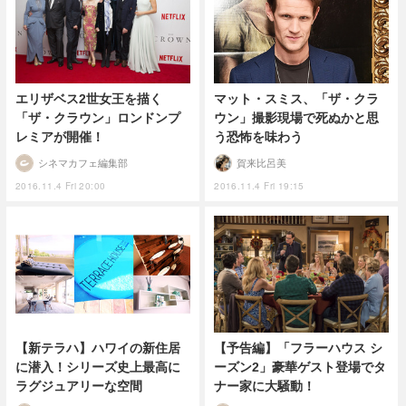
エリザベス2世女王を描く
マット・スミス、「ザ・クラ
「ザ・クラウン」ロンドンプ
ウン」撮影現場で死ぬかと思
レミアが開催！
う恐怖を味わう
シネマカフェ編集部
賀来比呂美
2016.11.4 Fri 20:00
2016.11.4 Fri 19:15
【新テラハ】ハワイの新住居
【予告編】「フラーハウス シ
に潜入！シリーズ史上最高に
ーズン2」豪華ゲスト登場でタ
ラグジュアリーな空間
ナー家に大騒動！