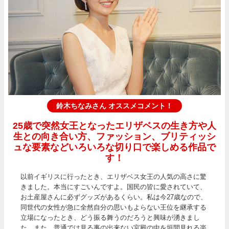
鈴木ちなみさん オススメコメント！
25歳で突然女王となったエリザベスの生き方や人
生との向き合い方、ファッション、ブリティッシ
ュな要素などいろいろな切り口で楽しめる作品で
す！
以前イギリスに行ったとき、エリザベス女王の人気の高さに驚
きました。本当にすごいんですよ。国民の皆に愛されていて、
お土産屋さんに必ずグッズがあるくらい。私は今27歳なので、
同世代の女性が急に全然自分の思いもよらない王位を継承する
立場になったとき、どう振る舞うのだろうと興味が湧きまし
た。また、普通では見る事の出来ない宮殿の中を垣間見れる楽