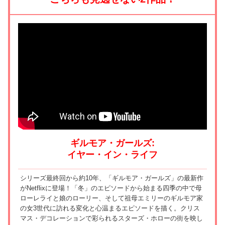
ギルモア・ガールズ:
イヤー・イン・ライフ
シリーズ最終回から約10年、「ギルモア・ガールズ」の最新作
がNetflixに登場！「冬」のエピソードから始まる四季の中で母
ローレライと娘のローリー、そして祖母エミリーのギルモア家
の女3世代に訪れる変化と心温まるエピソードを描く。クリス
マス・デコレーションで彩られるスターズ・ホローの街を映し