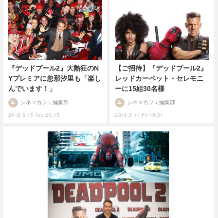
『デッドプール2』大熱狂のN
【ご招待】『デッドプール2』
Yプレミアに忽那汐里も「楽し
レッドカーペット・セレモニ
んでいます！」
ーに15組30名様
シネマカフェ編集部
シネマカフェ編集部
2018.5.15 Tue 20:15
2018.5.11 Fri 19:51