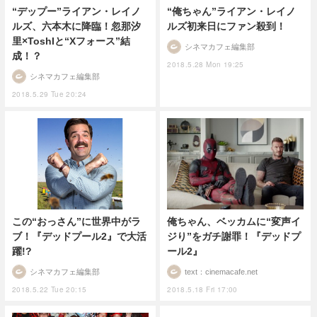
“デップー”ライアン・レイノ
“俺ちゃん”ライアン・レイノ
ルズ、六本木に降臨！忽那汐
ルズ初来日にファン殺到！
里×ToshIと“Xフォース”結
シネマカフェ編集部
成！？
2018.5.28 Mon 19:25
シネマカフェ編集部
2018.5.29 Tue 20:24
この“おっさん”に世界中がラ
俺ちゃん、ベッカムに“変声イ
ブ！『デッドプール2』で大活
ジり”をガチ謝罪！『デッドプ
躍!?
ール2』
シネマカフェ編集部
text：cinemacafe.net
2018.5.22 Tue 20:15
2018.5.18 Fri 17:00