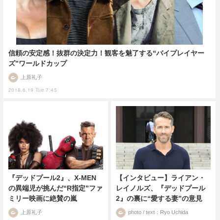
信頼の安定感！抜群の決定力！観客を魅了する“バイプレイヤー
ズ”ワールドカップ
上原礼子
2018.6.19 Tue 7:45
『デッドプール2』、X-MEN
【インタビュー】ライアン・
の異端児が挑んだ“R指定”ファ
レイノルズ、『デッドプール
ミリー映画に絶賛の嵐
2』の裏に“愛する妻”の意見
上原礼子
photo / text：Ryo Uchida