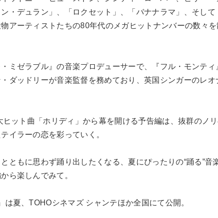
ラン・デュラン」、「ロクセット」、「バナナラマ」、そして
物アーティストたちの80年代のメガヒットナンバーの数々を
レ・ミゼラブル』の音楽プロデューサーで、『フル・モンティ
ン・ダッドリーが音楽監督を務めており、英国シンガーのレオ
の大ヒット曲「ホリディ」から幕を開ける予告編は、抜群のノ
たテイラーの恋を彩っていく。
とともに思わず踊り出したくなる、夏にぴったりの“踊る”音
編から楽しんでみて。
』は夏、TOHOシネマズ シャンテほか全国にて公開。