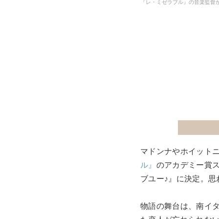
『レ・ミゼラブル』の音楽監督
マドンナやホイットニ
ル』
のアカデミー賞スタ
ブユー♪』に決定。
物語の舞台は、南イ