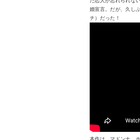
た恋人が忘れられな
婚宣言。だが、久し
チ）だった！
本作は、マドンナ、