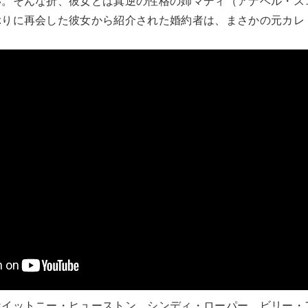
い。そんな折、彼女とは真逆の性格の姉マディ（アナベル・ス
ぶりに再会した彼女から紹介された婚約者は、まさかの元カレ
ホイットニー・ヒューストン、シンディ・ローパー、ビリー・