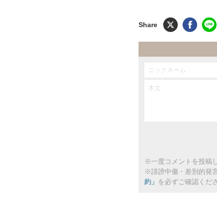
※一度コメントを投稿し
※誹謗中傷・差別的発
約」
を必ずご確認くだ