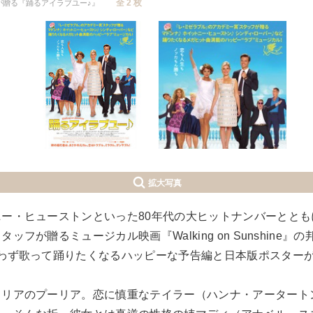
全 2 枚
が贈る『踊るアイラブユー♪』
拡大写真
ー・ヒューストンといった80年代の大ヒットナンバーととも
ッフが贈るミュージカル映画『Walking on Sunshine
思わず歌って踊りたくなるハッピーな予告編と日本版ポスター
タリアのプーリア。恋に慎重なテイラー（ハンナ・アータート