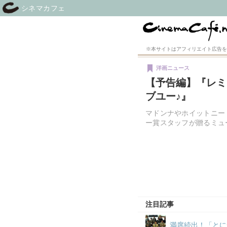
シネマカフェ
※本サイトはアフィリエイト広告を
洋画ニュース
【予告編】『レミ
ブユー♪』
マドンナやホイットニー
ー賞スタッフが贈るミュージカ
注目記事
満席続出！「とに