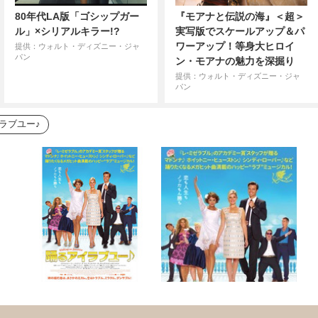
80年代LA版「ゴシップガー
『モアナと伝説の海』＜超＞
ル」×シリアルキラー!?
実写版でスケールアップ＆パ
ワーアップ！等身大ヒロイ
提供：ウォルト・ディズニー・ジャ
パン
ン・モアナの魅力を深掘り
提供：ウォルト・ディズニー・ジャ
パン
ラブユー♪