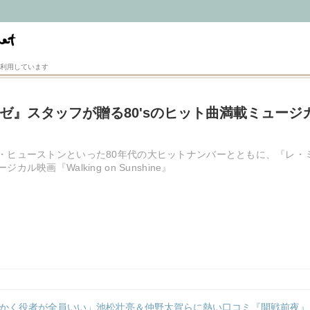
利用しています
ゼ』スタッフが贈る80'sのヒット曲満載ミュージ
・ヒューストンといった80年代の大ヒットナンバーとともに、『レ・
ル映画『Walking on Sunshine』
かく役者が全員いい」池松壮亮＆仲野太賀らに熱い口コミ『開戦前夜』