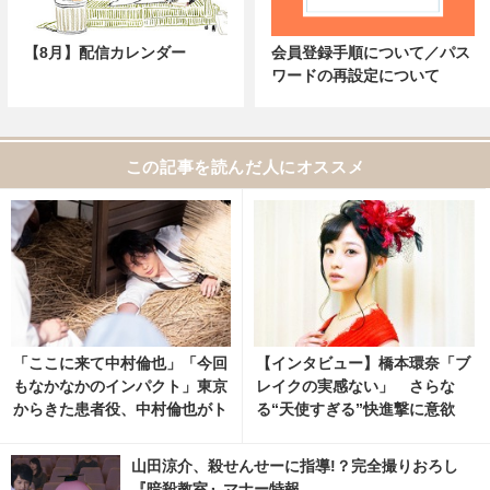
【8月】配信カレンダー
会員登録手順について／パス
ワードの再設定について
この記事を読んだ人にオススメ
「ここに来て中村倫也」「今回
【インタビュー】橋本環奈「ブ
もなかなかのインパクト」東京
レイクの実感ない」 さらな
からきた患者役、中村倫也がト
る“天使すぎる”快進撃に意欲
レンド入り「風、薫る」
山田涼介、殺せんせーに指導!？完全撮りおろし
『暗殺教室』マナー特報