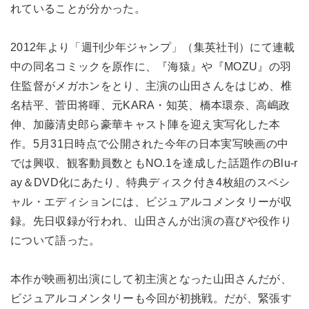
れていることが分かった。
2012年より「週刊少年ジャンプ」（集英社刊）にて連載
中の同名コミックを原作に、『海猿』や『MOZU』の羽
住監督がメガホンをとり、主演の山田さんをはじめ、椎
名桔平、菅田将暉、元KARA・知英、橋本環奈、高嶋政
伸、加藤清史郎ら豪華キャスト陣を迎え実写化した本
作。5月31日時点で公開された今年の日本実写映画の中
では興収、観客動員数ともNO.1を達成した話題作のBlu-r
ay＆DVD化にあたり、特典ディスク付き4枚組のスペシ
ャル・エディションには、ビジュアルコメンタリーが収
録。先日収録が行われ、山田さんが出演の喜びや役作り
について語った。
本作が映画初出演にして初主演となった山田さんだが、
ビジュアルコメンタリーも今回が初挑戦。だが、緊張す