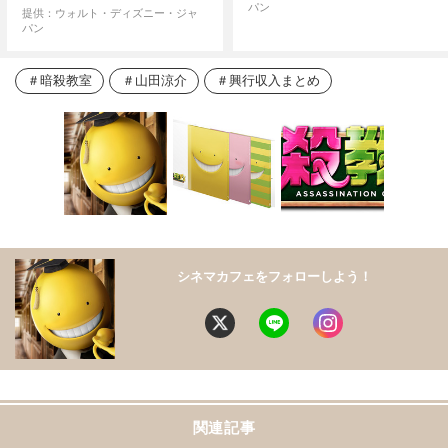
パン
提供：ウォルト・ディズニー・ジャ
パン
暗殺教室
山田涼介
興行収入まとめ
シネマカフェをフォローしよう！
関連記事