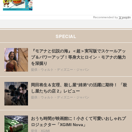
Recommended by
SPECIAL
『モアナと伝説の海』＜超＞実写版でスケールアッ
プ＆パワーアップ！等身大ヒロイン・モアナの魅力
を深掘り
提供：ウォルト・ディズニー・ジャパン
岡田将生＆玄理、殺し屋“姉弟“の活躍に期待！ 「殺
し屋たちの店 2」レビュー
提供：ウォルト・ディズニー・ジャパン
おうち時間が映画館に！小さくて可愛いおしゃれプ
ロジェクター「XGIMI Nova」
提供：XGIMI