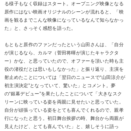
る様子もなく収録はスタート。オープニング映像となる
原作にはない映画オリジナルのシーンが流れると、「映
画を観るまでこんな映像になっているなんて知らなかっ
た」と、さっそく感想を語った。
もともと原作のファンだったという山田さんは、「自分
が演じるなら、カルマ（菅田将暉が演じたキャラクタ
ー）かな、と思っていたので、オファーを頂いた時も主
役の渚役だとは思いもしなかった」と振り返り、主演を
射止めたことについては「翌日のニュースで“山田涼介が
初主演決定”となっていて、驚いた」とコメント。夢
の“銀幕デビュー”を果たしたことについて「大きなスク
リーンに映っている姿を両親に見せたいと思っていた。
自分が頑張っている姿をとても喜んでくれるので、親孝
行になったと思う。初日舞台挨拶の時、舞台から両親が
見えたけど、とても喜んでいた」と、嬉しそうに語っ