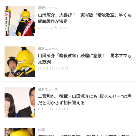
最新ニュース
山田涼介、大喜び！ 実写版『暗殺教室』早くも
続編製作が決定
2015.4.24 Fri 17:47
最新ニュース
山田涼介『暗殺教室』続編に意欲！ 尾木ママも
太鼓判
2015.3.29 Sun 8:03
最新ニュース
二宮和也、後輩・山田涼介にも“殺せんせー”の声
だと明かさず初日迎える
2015.3.22 Sun 11:45
映画