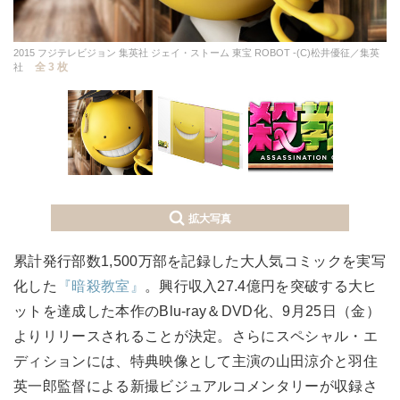
2015 フジテレビジョン 集英社 ジェイ・ストーム 東宝 ROBOT -(C)松井優征／集英
全 3 枚
社
拡大写真
累計発行部数1,500万部を記録した大人気コミックを実写
化した
『暗殺教室』
。興行収入27.4億円を突破する大ヒ
ットを達成した本作のBlu-ray＆DVD化、9月25日（金）
よりリリースされることが決定。さらにスペシャル・エ
ディションには、特典映像として主演の山田涼介と羽住
英一郎監督による新撮ビジュアルコメンタリーが収録さ