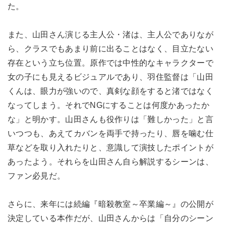
た。
また、山田さん演じる主人公・渚は、主人公でありなが
ら、クラスでもあまり前に出ることはなく、目立たない
存在という立ち位置。原作では中性的なキャラクターで
女の子にも見えるビジュアルであり、羽住監督は「山田
くんは、眼力が強いので、真剣な顔をすると渚ではなく
なってしまう。それでNGにすることは何度かあったか
な」と明かす。山田さんも役作りは「難しかった」と言
いつつも、あえてカバンを両手で持ったり、唇を噛む仕
草などを取り入れたりと、意識して演技したポイントが
あったよう。それらを山田さん自ら解説するシーンは、
ファン必見だ。
さらに、来年には続編『暗殺教室～卒業編～』の公開が
決定している本作だが、山田さんからは「自分のシーン