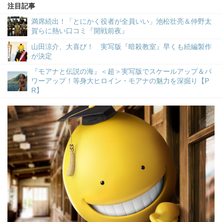
注目記事
満席続出！「とにかく役者が全員いい」池松壮亮＆仲野太
賀らに熱い口コミ『開戦前夜』
山田涼介、大喜び！ 実写版『暗殺教室』早くも続編製作
が決定
『モアナと伝説の海』＜超＞実写版でスケールアップ＆パ
ワーアップ！等身大ヒロイン・モアナの魅力を深掘り【P
R】