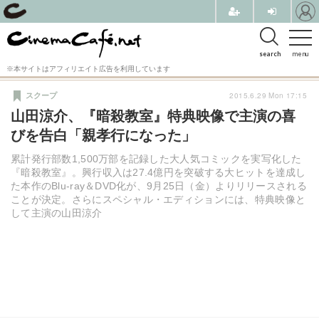
search
menu
※本サイトはアフィリエイト広告を利用しています
2015.6.29 Mon 17:15
スクープ
山田涼介、『暗殺教室』特典映像で主演の喜
びを告白「親孝行になった」
累計発行部数1,500万部を記録した大人気コミックを実写化した
『暗殺教室』。興行収入は27.4億円を突破する大ヒットを達成し
た本作のBlu-ray＆DVD化が、9月25日（金）よりリリースされる
ことが決定。さらにスペシャル・エディションには、特典映像と
して主演の山田涼介