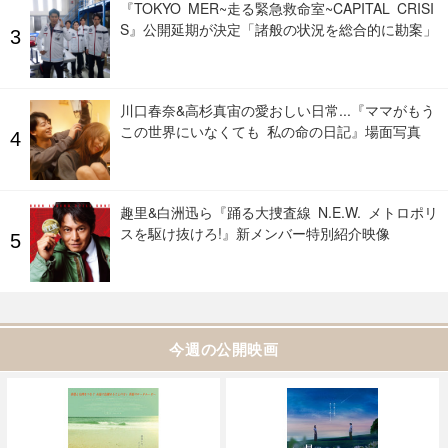
『TOKYO MER~走る緊急救命室~CAPITAL CRISI
S』公開延期が決定「諸般の状況を総合的に勘案」
川口春奈&高杉真宙の愛おしい日常...『ママがもう
この世界にいなくても 私の命の日記』場面写真
趣里&白洲迅ら『踊る大捜査線 N.E.W. メトロポリ
スを駆け抜けろ!』新メンバー特別紹介映像
今週の公開映画