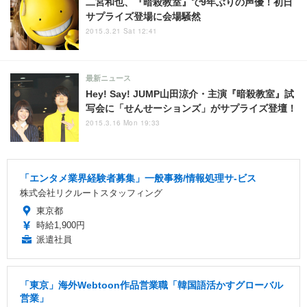
二宮和也、『暗殺教室』で9年ぶりの声優！初日
サプライズ登場に会場騒然
2015.3.21 Sat 12:41
最新ニュース
Hey! Say! JUMP山田涼介・主演『暗殺教室』試
写会に「せんせーションズ」がサプライズ登壇！
2015.3.16 Mon 19:33
「エンタメ業界経験者募集」一般事務/情報処理サ-ビス
株式会社リクルートスタッフィング
東京都
時給1,900円
派遣社員
「東京」海外Webtoon作品営業職「韓国語活かすグローバル
営業」