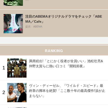
注目のABEMAオリジナルドラマをチェック「ABE
MA／Cafe」
提供：ABEMA
RANKING
満席続出!「とにかく役者が全員いい」池松壮亮&
仲野太賀らに熱い口コミ『開戦前夜』
ヴィン・ディーゼル、『ワイルド・スピード』最
終章の脚本を絶賛!「ここ数十年の最高傑作!涙が止
まらない」