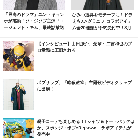
「最高のドラマ」ユン・ギョン
ひみつ道具をモチーフに！ドラ
ホが感動！ソ・ジソブ主演「エ
えもん×グラニフ コラボアイテ
ージェント・キム」最終話放送
ム全20種類が予約受付中！8月
記念パーティーの裏側の映像解
11日より発売 3枚目の写真・画
禁 3枚目の写真・画像 | cinem
像 | cinemacafe.net
【インタビュー】山田涼介、先輩・二宮和也のプ
acafe.net
ロ意識に圧倒される
ボブサップ、『暗殺教室』主題歌ビデオクリップ
に出演！
親子コーデも楽しめる！Tシャツ＆トートバッグほ
か、スポンジ・ボブ×Right-onコラボアイテムが
発売中