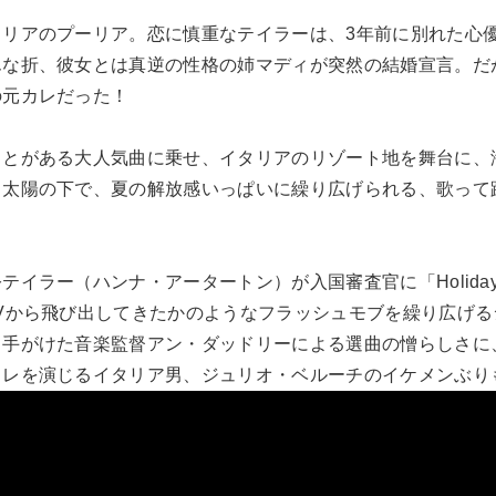
タリアのプーリア。恋に慎重なテイラーは、3年前に別れた心
んな折、彼女とは真逆の性格の姉マディが突然の結婚宣言。だ
の元カレだった！
ことがある大人気曲に乗せ、イタリアのリゾート地を舞台に、
、太陽の下で、夏の解放感いっぱいに繰り広げられる、歌って
テイラー（ハンナ・アータートン）が入国審査官に「Holida
Vから飛び出してきたかのようなフラッシュモブを繰り広げ
も手がけた音楽監督アン・ダッドリーによる選曲の憎らしさに
カレを演じるイタリア男、ジュリオ・ベルーチのイケメンぶり