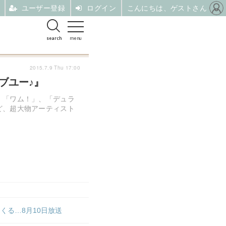
ユーザー登録
ログイン
こんにちは、ゲストさん
search
menu
2015.7.9 Thu 17:00
ブユー♪』
、「ワム！」、「デュラ
ど、超大物アーティスト
くる…8月10日放送