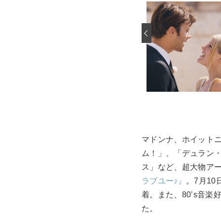
‹
マドンナ、ホイット
ム！」、「デュラン
ス」など、超大物ア
ラブユー♪』
。7月1
着。また、80’s音
た。