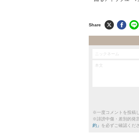
※一度コメントを投稿し
※誹謗中傷・差別的発
約」
を必ずご確認くだ