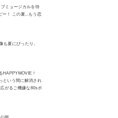
ラブミュージカルを待
！ この夏...もう恋
映像も夏にぴったり。
APPYMOVIE！
っという間に解消され
広がるご機嫌な80sポ
て公開。