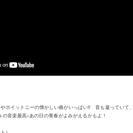
＞
やホイットニーの懐かしい曲がいっぱい!! 音も凝っていて
‘ｓの音楽最高♪あの日の青春がよみがえるかもよ！
ント）