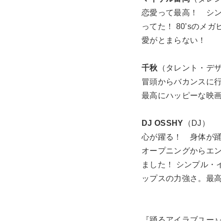
恋愛って最高！ シン
ってた！ 80’sのメ
愛がとまらない！
千秋
（タレント・デ
冒頭からバカンスに行
最高にハッピーな映
DJ OSSHY
（DJ）
心が躍る！ 身体が踊
オープニングからエ
ました！ シンプル・
ップスの力強さ。最
『踊るアイラブユー♪