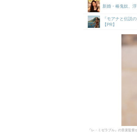
新婚・椿鬼奴、浮
『モアナと伝説の
【PR】
『レ・ミゼラブル』の音楽監督が贈る『踊る