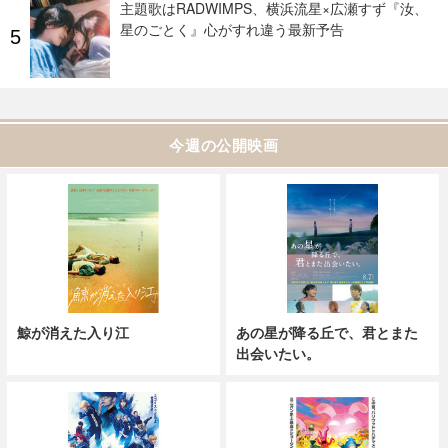
主題歌はRADWIMPS、横浜流星×広瀬すず『汝、
星のごとく』心がすれ違う最新予告
今週の公開映画
鯨が消えた入り江
あの星が降る丘で、君とまた
出会いたい。