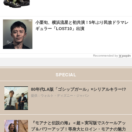
小栗旬、横浜流星と初共演！5年ぶり民放ドラマレ
ギュラー「LOST10」出演
Recommended by
SPECIAL
80年代LA版「ゴシップガール」×シリアルキラー!?
提供：ウォルト・ディズニー・ジャパン
『モアナと伝説の海』＜超＞実写版でスケールアッ
プ＆パワーアップ！等身大ヒロイン・モアナの魅力