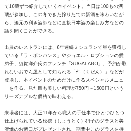
て10蔵ずつ紹介していく本イベント。当日は100もの酒
蔵が参加し、この冬できた搾りたての新酒を味わいなが
ら、酒元の利き酒師などに直接日本酒の楽しみ方などの
話を聞くことができる。
出展のレストランには、8年連続ミシュランで星を獲得し
ている「ラ・ボンバンス」やジョエル・ロブションの愛
弟子、須賀洋介氏のフレンチ「SUGALABO」、予約が取
れないおでん屋として知られる「件（くだん）」などが
登場し、本イベントのためだけに作るスペシャルメニュ
ーを作る。見た目も美しい料理が750円～1500円という
リーズナブルな価格で味わえる。
来場者には、大正11年から職人の手仕事でひとつひとつ
仕上げられている松徳（しょうとく）硝子のグラスと美
濃焼のお猪口がプレゼントされ、期間中このグラスを持