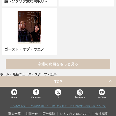
話～ゾクゾク変な間取り～
ゴースト・オブ・ウエノ
今週の映画をもっと見る
ホーム
›
最新ニュース
›
スクープ
›
記事
TOP
X
Home
Facebook
Instagram
YouTube
「シネマカフェ」の名称を用いた、他社の有料サービスに関するお問合せについて
著者一覧
お問合せ
広告掲載
シネマカフェについて
会社概要