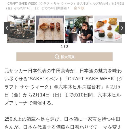
「CRAFT SAKE WEEK（クラフト サケ ウィーク）＠六本木ヒルズ屋台村」を2月5日
全 5 枚
（金）から2月14日（日）までの10日間開催！
‹
1
/
2
拡大写真
元サッカー日本代表の中田英寿が、日本酒の魅力を味わ
い尽くせる"SAKE"イベント「CRAFT SAKE WEEK（ク
ラフト サケ ウィーク）＠六本木ヒルズ屋台村」を2月5
日（金）から2月14日（日）までの10日間、六本木ヒル
ズアリーナで開催する。
250以上の酒蔵へ足を運び、日本酒に一家言を持つ中田
さんが、日本を代表する酒蔵を日替わりでテーマを変え