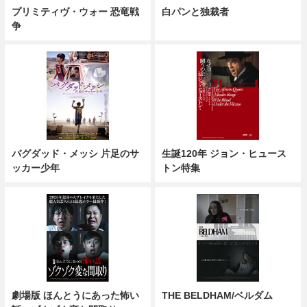
プリミティヴ・ウォー 恐竜戦
白パンと独裁者
争
バグダッド・メッシ 片足のサ
生誕120年 ジョン・ヒュース
ッカー少年
トン特集
劇場版 ほんとうにあった怖い
THE BELDHAM/ベルダム