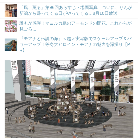
「風、薫る」第96回あらすじ・場面写真 ついに、りんが
新潟から帰ってくる日がやってくる…8月10日放送
誰もが感嘆！マヨルカ島のアーモンドの開花、これからが
見ごろに
『モアナと伝説の海』＜超＞実写版でスケールアップ＆パ
ワーアップ！等身大ヒロイン・モアナの魅力を深掘り【P
R】