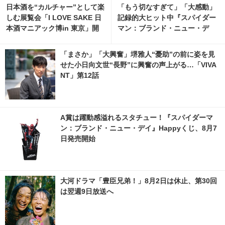
日本酒を“カルチャー”として楽
「もう切なすぎて」「大感動」
しむ展覧会「I LOVE SAKE 日
記録的大ヒット中『スパイダー
本酒マニアック博in 東京」開
マン：ブランド・ニュー・デ
催
イ』の“エモさ”の正体
「まさか」「大興奮」堺雅人“憂助”の前に姿を見
せた小日向文世“長野”に興奮の声上がる…「VIVA
NT」第12話
A賞は躍動感溢れるスタチュー！『スパイダーマ
ン：ブランド・ニュー・デイ』Happyくじ、8月7
日発売開始
大河ドラマ「豊臣兄弟！」8月2日は休止、第30回
は翌週9日放送へ