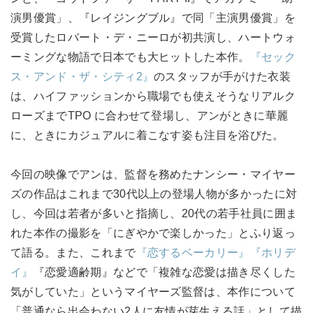
演男優賞」、『レイジングブル』で同「主演男優賞」を
受賞したロバート・デ・ニーロが初共演し、ハートウォ
ーミングな物語で日本でも大ヒットした本作。
『セック
ス・アンド・ザ・シティ2』
のスタッフが手がけた衣装
は、ハイファッションから職場でも使えそうなリアルク
ローズまでTPO に合わせて登場し、アンがときに華麗
に、ときにカジュアルに着こなす姿も注目を浴びた。
今回の映像でアンは、監督を務めたナンシー・マイヤー
ズの作品はこれまで30代以上の登場人物が多かったに対
し、今回は若者が多いと指摘し、20代の若手社員に囲ま
れた本作の撮影を「にぎやかで楽しかった」とふり返っ
て語る。また、これまで
『恋するベーカリー』
『ホリデ
イ』
『恋愛適齢期』などで「複雑な恋愛は描き尽くした
気がしていた」というマイヤーズ監督は、本作について
「普通なら出会わない2人に友情が芽生える話」として描