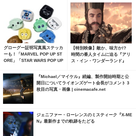
グローグー証明写真風ステッカ
【特別映像】敵か、味方か!?
ーも！「MARVEL POP UP ST
時間の番人タイムに迫る『アリ
ORE」「STAR WARS POP UP
ス・イン・ワンダーランド』
STORE」がジェイアール京都
伊勢丹で開催 9枚目の写真・画
『Michael／マイケル』続編、製作開始時期と公
像 | cinemacafe.net
開日についてライオンズゲート会長がコメント 3
枚目の写真・画像 | cinemacafe.net
ジェニファー・ローレンスのミスティーク『X-ME
N』最新作までの軌跡をたどる