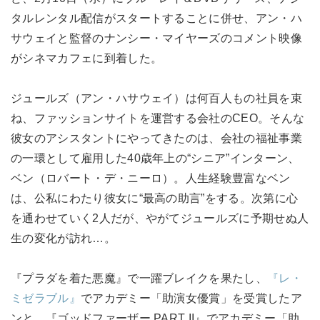
タルレンタル配信がスタートすることに併せ、アン・ハ
サウェイと監督のナンシー・マイヤーズのコメント映像
がシネマカフェに到着した。
ジュールズ（アン・ハサウェイ）は何百人もの社員を束
ね、ファッションサイトを運営する会社のCEO。そんな
彼女のアシスタントにやってきたのは、会社の福祉事業
の一環として雇用した40歳年上の“シニア”インターン、
ベン（ロバート・デ・ニーロ）。人生経験豊富なベン
は、公私にわたり彼女に“最高の助言”をする。次第に心
を通わせていく2人だが、やがてジュールズに予期せぬ人
生の変化が訪れ…。
『プラダを着た悪魔』で一躍ブレイクを果たし、
『レ・
ミゼラブル』
でアカデミー「助演女優賞」を受賞したア
ンと、『ゴッドファーザー PART II』でアカデミー「助