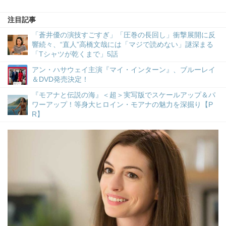
注目記事
「蒼井優の演技すごすぎ」「圧巻の長回し」衝撃展開に反
響続々、“直人”高橋文哉には「マジで読めない」謎深まる
「Tシャツが乾くまで」5話
アン・ハサウェイ主演『マイ・インターン』、ブルーレイ
＆DVD発売決定！
『モアナと伝説の海』＜超＞実写版でスケールアップ＆パ
ワーアップ！等身大ヒロイン・モアナの魅力を深掘り【P
R】