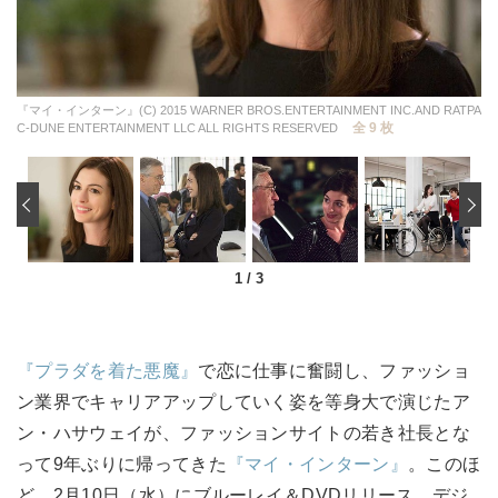
『マイ・インターン』(C) 2015 WARNER BROS.ENTERTAINMENT INC.AND RATPA
全 9 枚
C-DUNE ENTERTAINMENT LLC ALL RIGHTS RESERVED
‹
1
/
3
『プラダを着た悪魔』
で恋に仕事に奮闘し、ファッショ
ン業界でキャリアアップしていく姿を等身大で演じたア
ン・ハサウェイが、ファッションサイトの若き社長とな
って9年ぶりに帰ってきた
『マイ・インターン』
。このほ
ど、2月10日（水）にブルーレイ＆DVDリリース、デジ