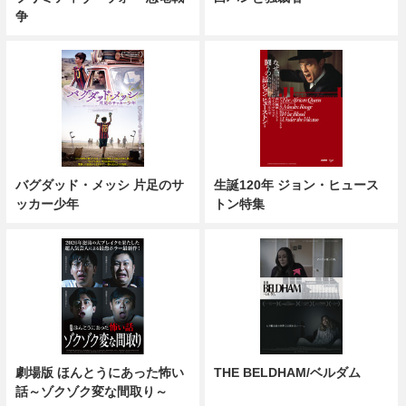
争
バグダッド・メッシ 片足のサ
生誕120年 ジョン・ヒュース
ッカー少年
トン特集
劇場版 ほんとうにあった怖い
THE BELDHAM/ベルダム
話～ゾクゾク変な間取り～