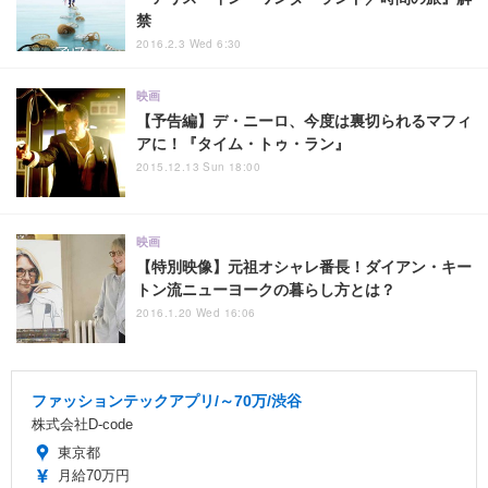
禁
2016.2.3 Wed 6:30
映画
【予告編】デ・ニーロ、今度は裏切られるマフィ
アに！『タイム・トゥ・ラン』
2015.12.13 Sun 18:00
映画
【特別映像】元祖オシャレ番長！ダイアン・キー
トン流ニューヨークの暮らし方とは？
2016.1.20 Wed 16:06
ファッションテックアプリ/～70万/渋谷
株式会社D-code
東京都
月給70万円