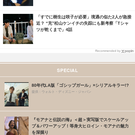
「すでに樹生は咲子が必要」境遇の似た2人が急接
近？ “充”松山ケンイチの失踪にも新考察「Tシャ
ツが乾くまで」4話
Recommended by
SPECIAL
80年代LA版「ゴシップガール」×シリアルキラー!?
提供：ウォルト・ディズニー・ジャパン
『モアナと伝説の海』＜超＞実写版でスケールアッ
プ＆パワーアップ！等身大ヒロイン・モアナの魅力
を深掘り