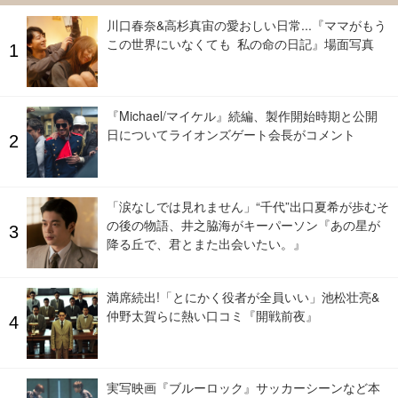
川口春奈&高杉真宙の愛おしい日常...『ママがもう
この世界にいなくても 私の命の日記』場面写真
『Michael/マイケル』続編、製作開始時期と公開
日についてライオンズゲート会長がコメント
「涙なしでは見れません」“千代”出口夏希が歩むそ
の後の物語、井之脇海がキーパーソン『あの星が
降る丘で、君とまた出会いたい。』
満席続出!「とにかく役者が全員いい」池松壮亮&
仲野太賀らに熱い口コミ『開戦前夜』
実写映画『ブルーロック』サッカーシーンなど本