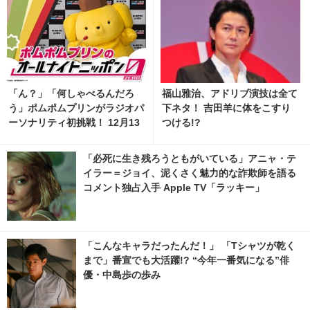
「ん？」「何しゃべるんだろ
福山雅治、アドリブ演技は全て
う」ポムポムプリンがラジオパ
下ネタ！ 吉田羊に体をこすり
ーソナリティ初挑戦！ 12月13
つける!?
日の「オールナイトニッポン
0」登場
「必死に生き残ろうともがいている」アニャ・テ
イラー＝ジョイ、泥くさく魅力的な詐欺師を語る
コメント独占入手 Apple TV「ラッキー」
「こんなキャラだったんだ！」 「Tシャツが乾く
まで」番宣でも大活躍!? “今年一番気になる”俳
優・中島歩の歩み