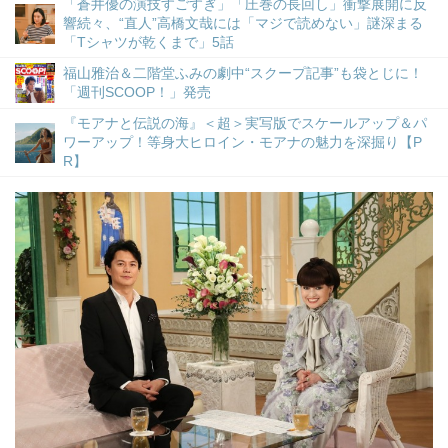
「蒼井優の演技すごすぎ」「圧巻の長回し」衝撃展開に反
響続々、“直人”高橋文哉には「マジで読めない」謎深まる
「Tシャツが乾くまで」5話
福山雅治＆二階堂ふみの劇中“スクープ記事”も袋とじに！
「週刊SCOOP！」発売
『モアナと伝説の海』＜超＞実写版でスケールアップ＆パ
ワーアップ！等身大ヒロイン・モアナの魅力を深掘り【P
R】