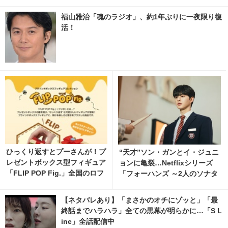
福山雅治「魂のラジオ」、約1年ぶりに一夜限り復
活！
ひっくり返すとプーさんが！プ
“天才”ソン・ガンとイ・ジュニ
レゼントボックス型フィギュア
ョンに亀裂…Netflixシリーズ
「FLIP POP Fig.」全国のロフ
「フォーハンズ ～2人のソナタ
トにて9月より先行発売 3枚目
～」ティザー解禁 1枚目の写
の写真・画像 | cinemacafe.ne
真・画像 | cinemacafe.net
【ネタバレあり】「まさかのオチにゾッと」「最
t
終話までハラハラ」全ての黒幕が明らかに…「S L
ine」全話配信中