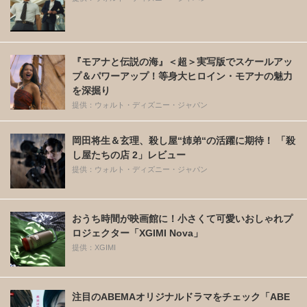
『モアナと伝説の海』＜超＞実写版でスケールアッ
プ＆パワーアップ！等身大ヒロイン・モアナの魅力
を深掘り
提供：ウォルト・ディズニー・ジャパン
岡田将生＆玄理、殺し屋“姉弟“の活躍に期待！ 「殺
し屋たちの店 2」レビュー
提供：ウォルト・ディズニー・ジャパン
おうち時間が映画館に！小さくて可愛いおしゃれプ
ロジェクター「XGIMI Nova」
提供：XGIMI
注目のABEMAオリジナルドラマをチェック「ABE