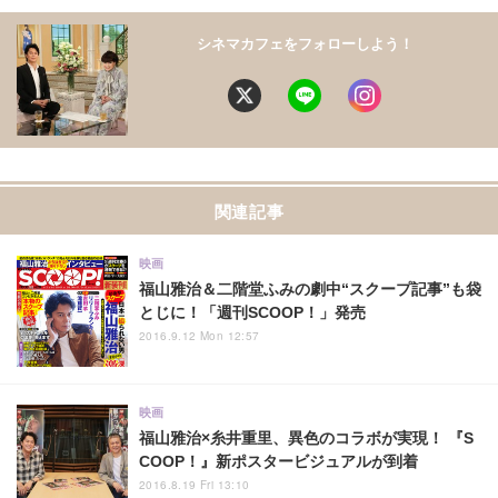
シネマカフェをフォローしよう！
関連記事
映画
福山雅治＆二階堂ふみの劇中“スクープ記事”も袋
とじに！「週刊SCOOP！」発売
2016.9.12 Mon 12:57
映画
福山雅治×糸井重里、異色のコラボが実現！ 『S
COOP！』新ポスタービジュアルが到着
2016.8.19 Fri 13:10