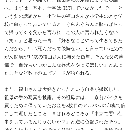
へ。まずは「基本、仕事はほぼしていなかったです」と
いう父の話題から。小学生の福山さんが小学生のとき学
校に向かって歩いていると、ぐらんぐらんに酔っぱらっ
て帰ってくる父から言われ「この人に言われたくない
（笑）」と思った一言、「好きなことやって生きてきた
んだから、いつ死んだって後悔ない」と言っていた父の
がん闘病が17歳の福山さんに与えた衝撃、そんな父の葬
儀で「自分もいつかこんな葬式をやってほしい」と思っ
たことなど数々のエピソードが語られる。
また、福山さんは大好きだったという自身が撮影した、
祖母の手の写真を披露。その祖母には、上京前バイクを
買うために借りていたお金を2枚目のアルバムの印税で倍
にして返したところ、喜ばれるどころか「東京で悪い仕
事をしているんじゃないか？」と逆に心配されたそう。
そんな福山さんもめでたく父親になることに。放送では