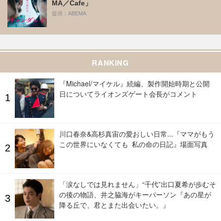
MA／Cafe」
提供：ABEMA
RANKING
『Michael/マイケル』続編、製作開始時期と公開
日についてライオンズゲート会長がコメント
川口春奈&高杉真宙の愛おしい日常...『ママがもう
この世界にいなくても 私の命の日記』場面写真
「涙なしでは見れません」“千代”出口夏希が歩むそ
の後の物語、井之脇海がキーパーソン『あの星が
降る丘で、君とまた出会いたい。』