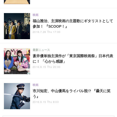
映画
福山雅治、主演映画の主題歌にギタリストとして
参加！ 『SCOOP！』
2016.7.28 Thu 17:00
最新ニュース
蒼井優単独主演作が「東京国際映画祭」日本代表
に！ 「心から感謝」
2016.9.15 Thu 20:00
映画
市川知宏、中山優馬をライバル視!? 『曇天に笑
う』
2016.9.15 Thu 8:00