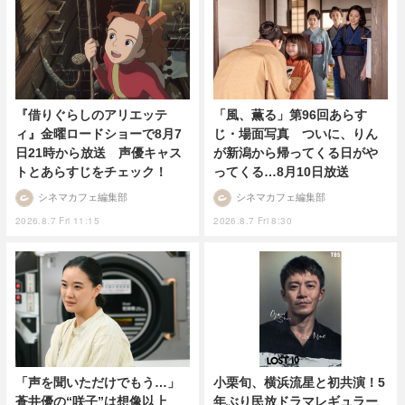
『借りぐらしのアリエッテ
「風、薫る」第96回あらす
ィ』金曜ロードショーで8月7
じ・場面写真 ついに、りん
日21時から放送 声優キャス
が新潟から帰ってくる日がや
トとあらすじをチェック！
ってくる…8月10日放送
シネマカフェ編集部
シネマカフェ編集部
2026.8.7 Fri 11:15
2026.8.7 Fri 8:30
「声を聞いただけでもう…」
小栗旬、横浜流星と初共演！5
蒼井優の“咲子”は想像以上
年ぶり民放ドラマレギュラー