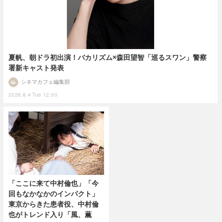
夏帆、朝ドラ初出演！バカリズム×森田望智「巡るスワン」警察
署新キャスト発表
シネマカフェ編集部
2026.8.4 Tue 12:00
「ここに来て中村倫也」「今
回もなかなかのインパクト」
東京からきた患者役、中村倫
也がトレンド入り「風、薫