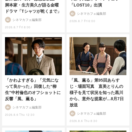
脚本家・生方美久が語る金曜
「LOST10」出演
ドラマ「Tシャツが乾くまで」
シネマカフェ編集部
シネマカフェ編集部
2026.8.7 Fri 6:00
2026.8.7 Fri 8:00
「かわよすぎる」「元気にな
「風、薫る」第95回あらす
って良かった」回復した“柳
じ・場面写真 直美とりんの
生”中村倫也のオフショットに
様子を見て状況を知った黒川
反響「風、薫る」
から、意外な提案が…8月7日
放送
シネマカフェ編集部
シネマカフェ編集部
2026.8.6 Thu 12:30
2026.8.6 Thu 8:30