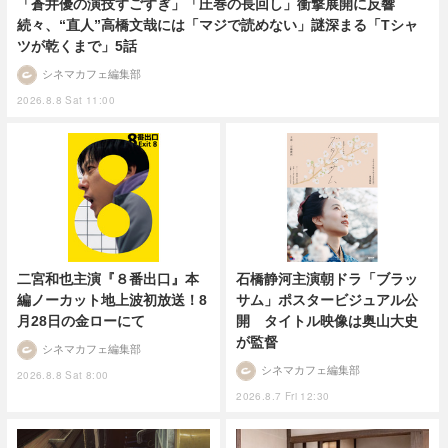
「蒼井優の演技すごすぎ」「圧巻の長回し」衝撃展開に反響
続々、“直人”高橋文哉には「マジで読めない」謎深まる「Tシャ
ツが乾くまで」5話
シネマカフェ編集部
2026.8.8 Sat 11:00
二宮和也主演『８番出口』本
石橋静河主演朝ドラ「ブラッ
編ノーカット地上波初放送！8
サム」ポスタービジュアル公
月28日の金ローにて
開 タイトル映像は奥山大史
が監督
シネマカフェ編集部
シネマカフェ編集部
2026.8.8 Sat 8:00
2026.8.7 Fri 12:30