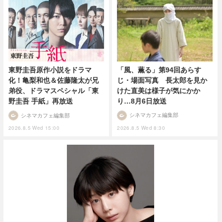
「風、薫る」第94回あらす
東野圭吾原作小説をドラマ
じ・場面写真 長太郎を見か
化！亀梨和也＆佐藤隆太が兄
けた直美は様子が気にかか
弟役、ドラマスペシャル「東
り…8月6日放送
野圭吾 手紙」再放送
シネマカフェ編集部
シネマカフェ編集部
2026.8.5 Wed 8:30
2026.8.5 Wed 15:00