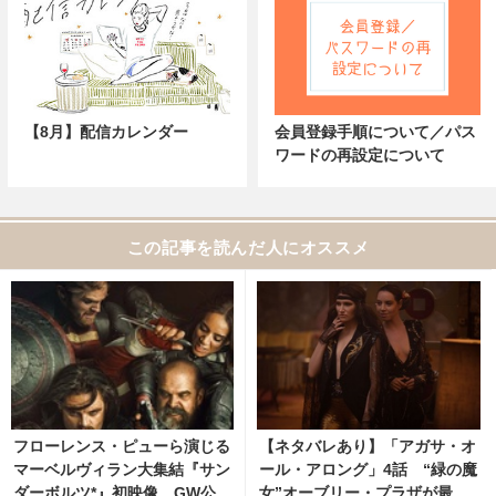
【8月】配信カレンダー
会員登録手順について／パス
ワードの再設定について
この記事を読んだ人にオススメ
フローレンス・ピューら演じる
【ネタバレあり】「アガサ・オ
マーベルヴィラン大集結『サン
ール・アロング」4話 “緑の魔
ダーボルツ*』初映像 GW公
女”オーブリー・プラザが最