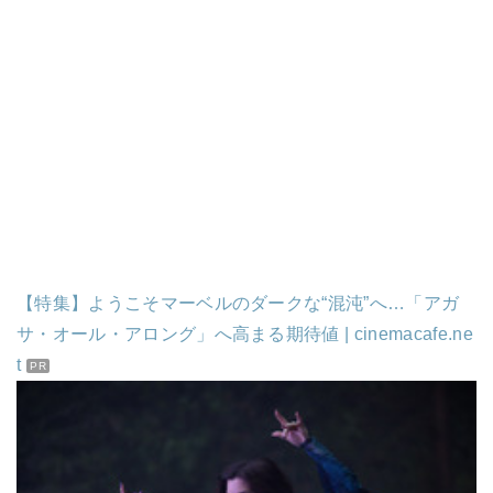
【特集】ようこそマーベルのダークな“混沌”へ…「アガ
サ・オール・アロング」へ高まる期待値 | cinemacafe.ne
t
PR