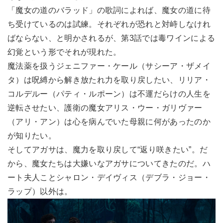
「魔女の道のバラッド」の歌詞によれば、魔女の道に待
ち受けているのは試練。それぞれが恐れと対峙しなけれ
ばならない、と明かされるが、第3話では毒ワインによる
幻覚という形でそれが現れた。
魔法薬を扱うジェニファー・ケール（サシーア・ザメイ
タ）は呪縛から解き放たれ力を取り戻したい、リリア・
コルデルー（パティ・ルポーン）は不運だらけの人生を
逆転させたい、護衛の魔女アリス・ウー・ガリヴァー
（アリ・アン）は心を病んでいた母親に何があったのか
が知りたい。
そしてアガサは、魔力を取り戻して“返り咲きたい”。だ
から、魔女たちは大嫌いなアガサについてきたのだ。ハ
ート夫人ことシャロン・デイヴィス（デブラ・ジョー・
ラップ）以外は。