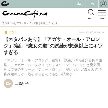
search
menu
※本サイトはアフィリエイト広告を利用しています
2024.9.28 Sat 19:00
コラム
【ネタバレあり】「アガサ・オール・アロン
グ」3話、“魔女の道”の試練が想像以上にキツ
すぎる
「アガサ・オール・アロング」第3話「試練が待ち受ける長き旅
路」、アガサ・ハークネス（キャスリーン・ハーン）と魔女団、
そして謎のティーン（ジョー・ロック）がいよいよ“魔女の道”を
歩み始めるが、最初からとんでもない試練が…
上原礼子
上原礼子