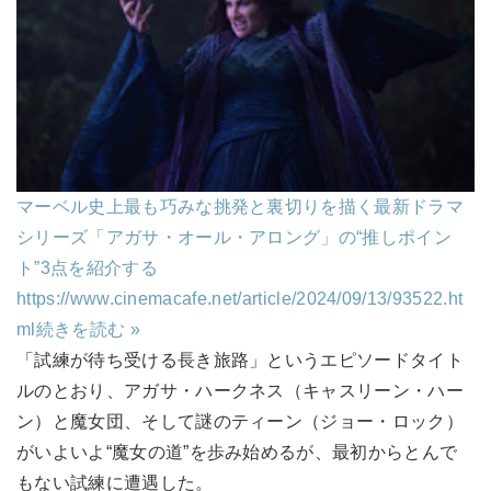
マーベル史上最も巧みな挑発と裏切りを描く最新ドラマ
シリーズ「アガサ・オール・アロング」の“推しポイン
ト”3点を紹介する
https://www.cinemacafe.net/article/2024/09/13/93522.ht
ml
続きを読む »
「試練が待ち受ける長き旅路」というエピソードタイト
ルのとおり、アガサ・ハークネス（キャスリーン・ハー
ン）と魔女団、そして謎のティーン（ジョー・ロック）
がいよいよ“魔女の道”を歩み始めるが、最初からとんで
もない試練に遭遇した。