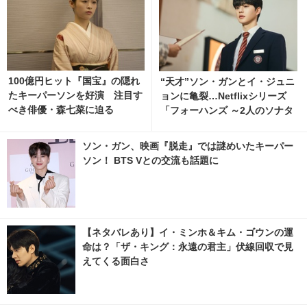
100億円ヒット『国宝』の隠れ
“天才”ソン・ガンとイ・ジュニ
たキーパーソンを好演 注目す
ョンに亀裂…Netflixシリーズ
べき俳優・森七菜に迫る
「フォーハンズ ～2人のソナタ
～」ティザー解禁
ソン・ガン、映画『脱走』では謎めいたキーパー
ソン！ BTS Vとの交流も話題に
【ネタバレあり】イ・ミンホ＆キム・ゴウンの運
命は？「ザ・キング：永遠の君主」伏線回収で見
えてくる面白さ