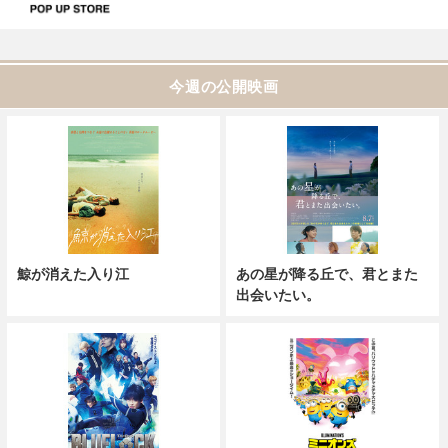
今週の公開映画
鯨が消えた入り江
あの星が降る丘で、君とまた
出会いたい。