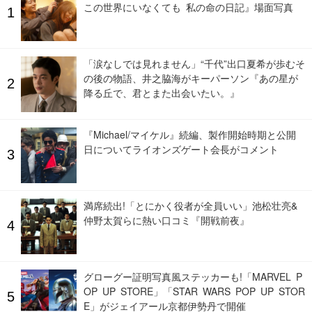
この世界にいなくても 私の命の日記』場面写真
「涙なしでは見れません」“千代”出口夏希が歩むそ
の後の物語、井之脇海がキーパーソン『あの星が
降る丘で、君とまた出会いたい。』
『Michael/マイケル』続編、製作開始時期と公開
日についてライオンズゲート会長がコメント
満席続出!「とにかく役者が全員いい」池松壮亮&
仲野太賀らに熱い口コミ『開戦前夜』
グローグー証明写真風ステッカーも!「MARVEL P
OP UP STORE」「STAR WARS POP UP STOR
E」がジェイアール京都伊勢丹で開催