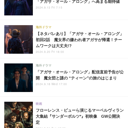
「アガサ・オール・アロング」へ高まる期待値
2024.9.13 Fri 7:15
海外ドラマ
【ネタバレあり】「アガサ・オール・アロング」
初回2話 魔女界の嫌われ者アガサが帰還！チー
ムワークは大丈夫!?
2024.9.20 Fri 18:00
海外ドラマ
「アガサ・オール・アロング」配信直前予告が公
開 魔女団と謎の “ティーン”の旅のはじまり
2024.9.18 Wed 17:00
映画
フローレンス・ピューら演じるマーベルヴィラン
大集結『サンダーボルツ*』初映像 GW公開決
定