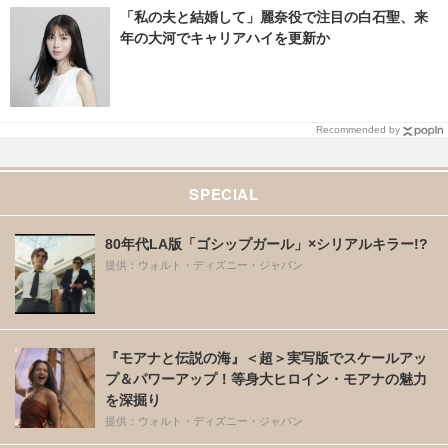
「私の夫と結婚して」麗奈役で注目の白石聖、来
年の大河でキャリアハイを更新か
Recommended by
SPECIAL
80年代LA版「ゴシップガール」×シリアルキラー!?
提供：ウォルト・ディズニー・ジャパン
『モアナと伝説の海』＜超＞実写版でスケールアッ
プ＆パワーアップ！等身大ヒロイン・モアナの魅力
を深掘り
提供：ウォルト・ディズニー・ジャパン