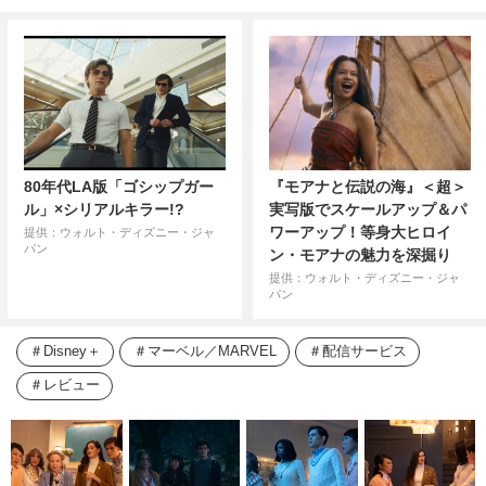
80年代LA版「ゴシップガー
『モアナと伝説の海』＜超＞
ル」×シリアルキラー!?
実写版でスケールアップ＆パ
ワーアップ！等身大ヒロイ
提供：ウォルト・ディズニー・ジャ
パン
ン・モアナの魅力を深掘り
提供：ウォルト・ディズニー・ジャ
パン
Disney＋
マーベル／MARVEL
配信サービス
レビュー