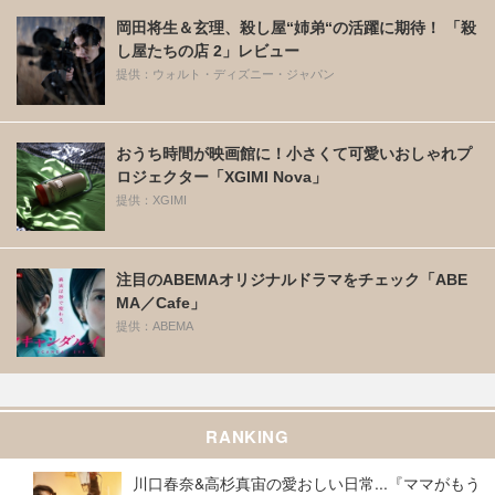
岡田将生＆玄理、殺し屋“姉弟“の活躍に期待！ 「殺
し屋たちの店 2」レビュー
提供：ウォルト・ディズニー・ジャパン
おうち時間が映画館に！小さくて可愛いおしゃれプ
ロジェクター「XGIMI Nova」
提供：XGIMI
注目のABEMAオリジナルドラマをチェック「ABE
MA／Cafe」
提供：ABEMA
RANKING
川口春奈&高杉真宙の愛おしい日常...『ママがもう