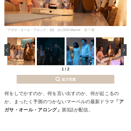
全 7 枚
「アガサ・オール・アロング」3話 (c) 2024 Marvel
‹
1
/
2
拡大写真
何をしでかすのか、何を言い出すのか、何が起こるの
か、まったく予測のつかないマーベルの最新ドラマ
「ア
ガサ・オール・アロング」
第3話が配信。