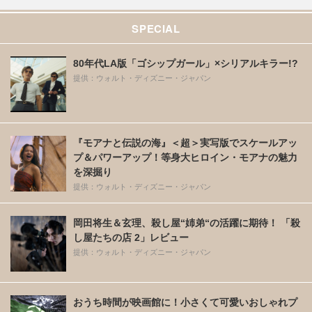
SPECIAL
80年代LA版「ゴシップガール」×シリアルキラー!?
提供：ウォルト・ディズニー・ジャパン
『モアナと伝説の海』＜超＞実写版でスケールアッ
プ＆パワーアップ！等身大ヒロイン・モアナの魅力
を深掘り
提供：ウォルト・ディズニー・ジャパン
岡田将生＆玄理、殺し屋“姉弟“の活躍に期待！ 「殺
し屋たちの店 2」レビュー
提供：ウォルト・ディズニー・ジャパン
おうち時間が映画館に！小さくて可愛いおしゃれプ