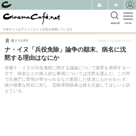
search
menu
※本サイトはアフィリエイト広告を利用しています
2025.1.12 Sun 11:13
韓ドラLIFE
ナ・イヌ「兵役免除」論争の顛末、病名に沈
黙する理由はなにか
俳優ナ・イヌが兵役免除に関する議論について謝罪を表明する一
方で、病名などの個人的な事情については沈黙を選んだ。この件
で兵務庁に苦情が寄せられるなど困惑した状況にもかかわらず、
彼の慎重な対応に対し、芸能界関係者は彼を応援してほしいと訴
えている。