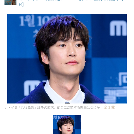
R】
全 1 枚
ナ・イヌ「兵役免除」論争の顛末、病名に沈黙する理由はなにか