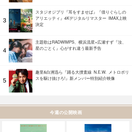
スタジオジブリ『耳をすませば』『借りぐらしの
アリエッティ』4Kデジタルリマスター IMAX上映
決定
主題歌はRADWIMPS、横浜流星×広瀬すず『汝、
星のごとく』心がすれ違う最新予告
趣里&白洲迅ら『踊る大捜査線 N.E.W. メトロポリ
スを駆け抜けろ!』新メンバー特別紹介映像
今週の公開映画