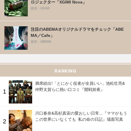
ロジェクター「XGIMI Nova」
提供：XGIMI
注目のABEMAオリジナルドラマをチェック「ABE
MA／Cafe」
提供：ABEMA
RANKING
満席続出!「とにかく役者が全員いい」池松壮亮&
仲野太賀らに熱い口コミ『開戦前夜』
川口春奈&高杉真宙の愛おしい日常...『ママがもう
この世界にいなくても 私の命の日記』場面写真