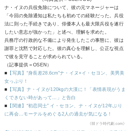
ナ・イヌの兵役免除について、彼の元マネージャーは
「今回の免除通知は私たちも初めての経験だった。兵役
法に則った手続きであり、俳優本人も最大限兵役を遂行
したい意志が強かった」と述べ、理解を求めた。
兵務庁の行政的な不備により発生したこの事態に、彼は
謝罪と沈黙で対応した。彼の真心を理解し、公正な視点
で彼を見守ることが求められている。
（記事提供＝OSEN）
■
【写真】“身長差28.6cm”ナ・イヌ×イ・セヨン、美男美
女っぷり！
■
【写真】ナ・イヌが120kgの大漢に！「表情表現がうま
くできない時があって…」と告白
■
【関連】“初恋同士” イ・セヨン、ナ・イヌが12年ぶり
に再会…モーテルをめぐる2人の過去が気になる！
《韓ドラ時代劇.com》