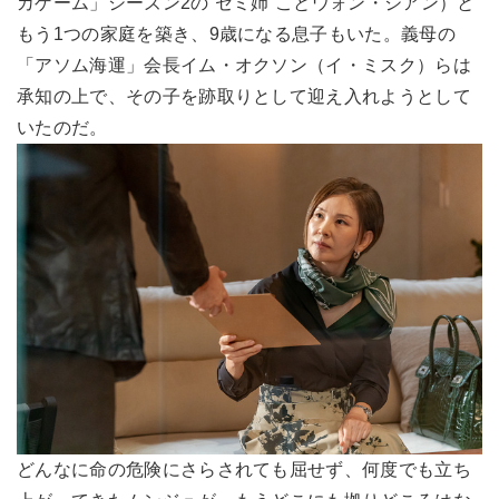
カゲーム」シーズン2の“セミ姉”ことウォン・ジアン）と
もう1つの家庭を築き、9歳になる息子もいた。義母の
「アソム海運」会長イム・オクソン（イ・ミスク）らは
承知の上で、その子を跡取りとして迎え入れようとして
いたのだ。
どんなに命の危険にさらされても屈せず、何度でも立ち