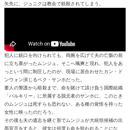
矢先に、ジュニクは教会で銃殺されてしまう。
犯人に銃口を向けられても、両腕を広げて夫の亡骸の前
に立ち塞がったムンジュ。そこへ颯爽と現れ、犯人をあ
っという間に制圧したのが、現場に居合わせたカン・ド
ンウォン演じるペク・サンホだった。
要人の警護から暗殺まで、命を賭けて請け負う国際組織
「バルキリー」に所属する脱北者のサンホに、このとき
のムンジュは死すらも恐れない、ある種の覚悟を持った
女性に映ったのだろう。
その後も夫の遺志を継ぐ形でムンジュが大統領候補の出
馬宣言をすると、彼女は何度も命を狙われることにな