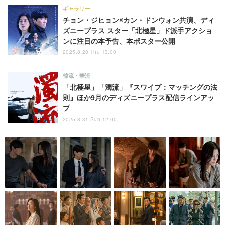
ギャラリー
チョン・ジヒョン×カン・ドンウォン共演、ディ
ズニープラス スター「北極星」ド派手アクショ
ンに注目の本予告、本ポスター公開
2025.8.28 Thu 13:00
韓流・華流
「北極星」「濁流」『スワイプ：マッチングの法
則』ほか9月のディズニープラス配信ラインアッ
プ
2025.8.31 Sun 12:00