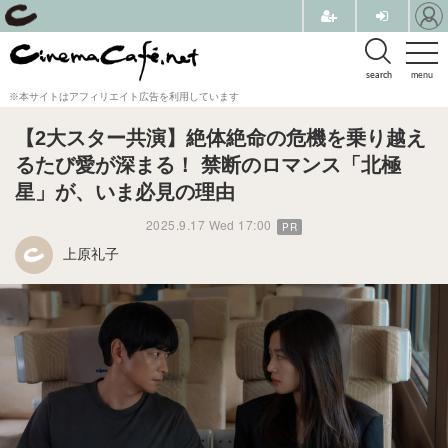
search
menu
※本サイトはアフィリエイト広告を利用しています
【2大スター共演】絶体絶命の危機を乗り越え
るたび愛が深まる！ 禁断のロマンス「北極
星」が、いま必見の理由
2025.9.17 Wed 17:00
PR
上原礼子