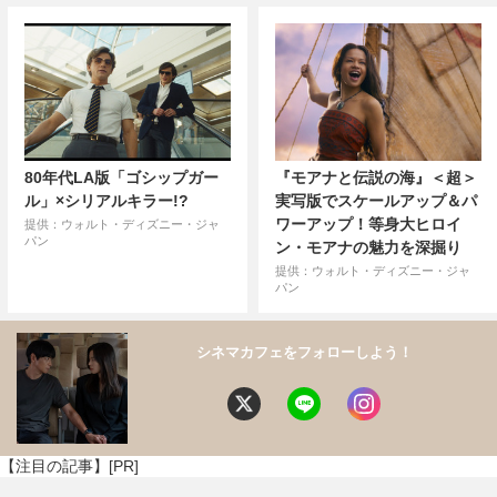
80年代LA版「ゴシップガー
『モアナと伝説の海』＜超＞
ル」×シリアルキラー!?
実写版でスケールアップ＆パ
ワーアップ！等身大ヒロイ
提供：ウォルト・ディズニー・ジャ
パン
ン・モアナの魅力を深掘り
提供：ウォルト・ディズニー・ジャ
パン
シネマカフェをフォローしよう！
【注目の記事】[PR]