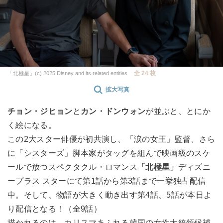
全 24 枚
「北極星」(c) 2025 Disney and its related entities
拡大写真
チョン・ジヒョン
と
カン・ドンウォン
が並ぶと、とにか
く絵になる。
この2大スター俳優が初共演し、「涙の女王」監督、さら
に「シスターズ」脚本家がタッグを組んで映画級のスケ
ールで放つスペクタクル・ロマンス
「北極星」
ディズニ
ープラス スターにて第1話から第3話まで一挙独占配信
中。そして、物語が大きく動き出す第4話、5話が本日よ
り配信となる！（全9話）
描かれるのは、カリスマあふれる韓国の女性大統領候補