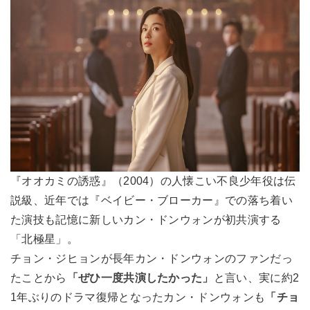
『オオカミの誘惑』（2004）の人懐こい不良少年役は伝
説級、近年では『ベイビー・ブローカー』での落ち着い
た演技も記憶に新しいカン・ドンウォンが初共演する
「北極星」。
チョン・ジヒョンが長年カン・ドンウォンのファンだっ
たことから
「ぜひ一度共演したかった」
と言い、実に約2
1年ぶりのドラマ復帰となったカン・ドンウォンも
「チョ