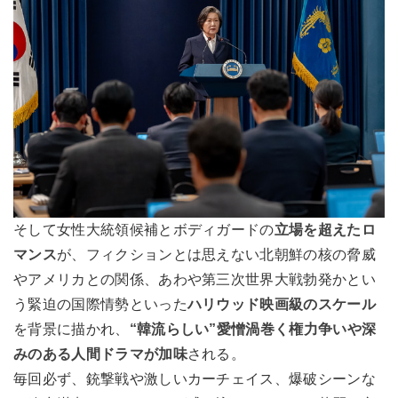
そして女性大統領候補とボディガードの
立場を超えたロ
マンス
が、フィクションとは思えない北朝鮮の核の脅威
やアメリカとの関係、あわや第三次世界大戦勃発かとい
う緊迫の国際情勢といった
ハリウッド映画級のスケール
を背景に描かれ、
“韓流らしい”愛憎渦巻く権力争いや深
みのある人間ドラマが加味
される。
毎回必ず、銃撃戦や激しいカーチェイス、爆破シーンな