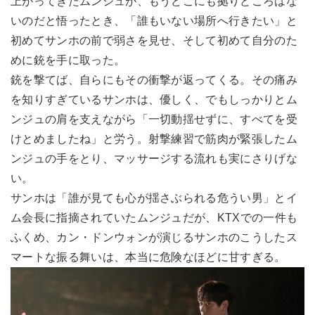
上がってきたムンジュが、もうどこにも拠りどころはな
いのだと悟ったとき、「誰もいない場所へ行きたい」と
初めてサンホの前で弱さを見せ、そして初めて自分のた
めに銃を手に取った。
銃を撃てば、自らにもその衝撃が返ってくる。その痛み
を知りすぎているサンホは、優しく、でもしっかりとム
ンジュの肩を支えながら「一切動揺せずに、すべてを受
けとめましたね」と労う。射撃練習で筋肉が緊張したム
ンジュの手をとり、マッサージする流れも実にさりげな
い。
サンホは「誰が見ても心が揺さぶられる危うい男」とイ
ム会長に指摘されていたムンジュだが、KTXでの一件も
ふくめ、カン・ドンウォンが演じるサンホのこうしたス
マートな振る舞いは、本当に危険なほどに甘すぎる。