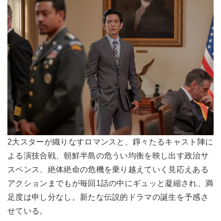
2大スターが織りなすロマンスと、錚々たるキャスト陣に
よる演技合戦、朝鮮半島の危うい均衡を映し出す政治サ
スペンス、絶体絶命の危機を乗り越えていく見応えある
アクションまでもが毎回1話の中にギュッと凝縮され、満
足度は申し分なし。新たな伝説的ドラマの誕生を予感さ
せている。