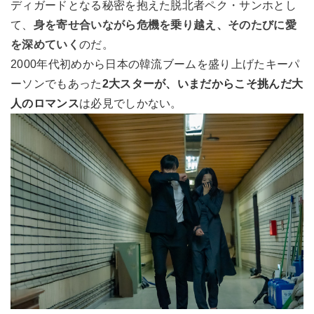
ディガードとなる秘密を抱えた脱北者ペク・サンホとし
て、
身を寄せ合いながら危機を乗り越え、そのたびに愛
を深めていく
のだ。
2000年代初めから日本の韓流ブームを盛り上げたキーパ
ーソンでもあった
2大スターが、いまだからこそ挑んだ大
人のロマンス
は必見でしかない。