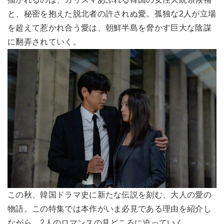
と、秘密を抱えた脱北者の許されぬ愛。孤独な2人が立場
を超えて惹かれ合う愛は、朝鮮半島を脅かす巨大な陰謀
に翻弄されていく。
この秋、韓国ドラマ史に新たな伝説を刻む、大人の愛の
物語。この特集では本作がいま必見である理由を紹介し
ながら、2人のロマンスの見どころに迫っていく。