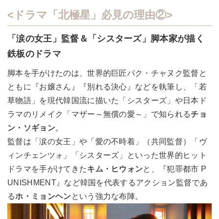
<ドラマ「北極星」必見の理由②>
「涙の女王」監督＆「シスターズ」脚本家が描く
鉄板のドラマ
脚本を手がけたのは、世界的巨匠パク・チャヌク監督と
ともに『お嬢さん』『別れる決心』などを執筆し、「若
草物語」を現代韓国流に描いた「シスターズ」や日本ド
ラマのリメイク「マザー～無償の愛～」で知られる
チョ
ン・ソギョン
。
監督は「涙の女王」や「愛の不時着」（共同監督）「ヴ
ィンチェンツォ」「シスターズ」といった世界的ヒット
ドラマを手がけてきた
キム・ヒウォン
と、『犯罪都市 P
UNISHMENT』など韓国を代表するアクション監督であ
る
ホ・ミョンヘン
という強力な布陣。