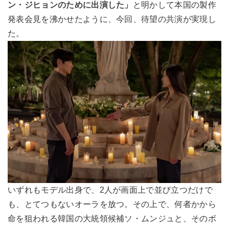
ン・ジヒョンのために出演した」
と明かして本国の製作
発表会見を沸かせたように、今回、待望の共演が実現し
た。
いずれもモデル出身で、2人が画面上で並び立つだけで
も、とてつもないオーラを放つ。その上で、何者かから
命を狙われる韓国の大統領候補ソ・ムンジュと、そのボ