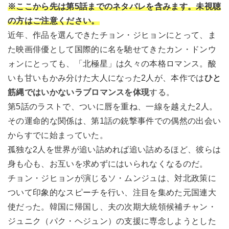
※ここから先は第5話までのネタバレを含みます。未視聴
の方はご注意ください。
近年、作品を選んできたチョン・ジヒョンにとって、ま
た映画俳優として国際的に名を馳せてきたカン・ドンウ
ォンにとっても、「北極星」は久々の本格ロマンス。酸
いも甘いもかみ分けた大人になった2人が、本作では
ひと
筋縄ではいかないラブロマンスを体現
する。
第5話のラストで、ついに唇を重ね、一線を越えた2人。
その運命的な関係は、第1話の銃撃事件での偶然の出会い
からすでに始まっていた。
孤独な2人を世界が追い詰めれば追い詰めるほど、彼らは
身も心も、お互いを求めずにはいられなくなるのだ。
チョン・ジヒョンが演じるソ・ムンジュは、対北政策に
ついて印象的なスピーチを行い、注目を集めた元国連大
使だった。韓国に帰国し、夫の次期大統領候補チャン・
ジュニク（パク・ヘジュン）の支援に専念しようとした