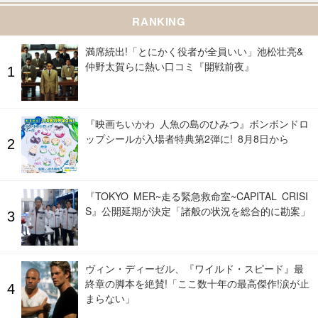
RANKING
満席続出!「とにかく役者が全員いい」池松壮亮&
仲野太賀らに熱い口コミ『開戦前夜』
『映画ちいかわ 人魚の島のひみつ』ボンボンドロ
ップシールが入場者特典第2弾に! 8月8日から
『TOKYO MER~走る緊急救命室~CAPITAL CRISI
S』公開延期が決定「諸般の状況を総合的に勘案」
ヴィン・ディーゼル、『ワイルド・スピード』最
終章の脚本を絶賛!「ここ数十年の最高傑作!涙が止
まらない」