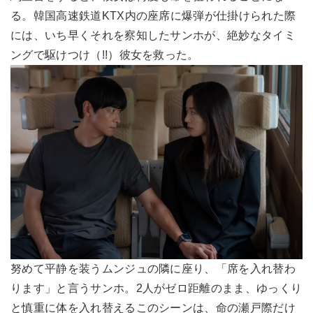
る。韓国高速鉄道KTX内の座席に爆弾が仕掛けられた際
には、いち早くそれを察知したサンホが、絶妙なタイミ
ングで駆けつけ（!!）彼女を救った。
努めて平静を装うムンジュの隣に座り、「席を入れ替わ
ります」と言うサンホ。2人がゼロ距離のまま、ゆっくり
と慎重に体を入れ替えるこのシーンは、命の瀬戸際だけ