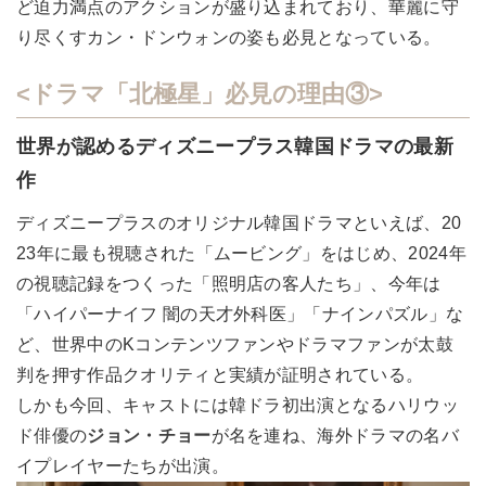
ど迫力満点のアクションが盛り込まれており、華麗に守
り尽くすカン・ドンウォンの姿も必見となっている。
<ドラマ「北極星」必見の理由③>
世界が認めるディズニープラス韓国ドラマの最新
作
ディズニープラスのオリジナル韓国ドラマといえば、20
23年に最も視聴された「ムービング」をはじめ、2024年
の視聴記録をつくった「照明店の客人たち」、今年は
「ハイパーナイフ 闇の天才外科医」「ナインパズル」な
ど、世界中のKコンテンツファンやドラマファンが太鼓
判を押す作品クオリティと実績が証明されている。
しかも今回、キャストには韓ドラ初出演となるハリウッ
ド俳優の
ジョン・チョー
が名を連ね、海外ドラマの名バ
イプレイヤーたちが出演。