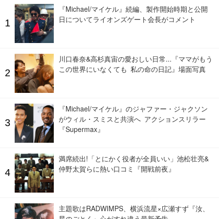
『Michael/マイケル』続編、製作開始時期と公開
日についてライオンズゲート会長がコメント
川口春奈&高杉真宙の愛おしい日常...『ママがもう
この世界にいなくても 私の命の日記』場面写真
『Michael/マイケル』のジャファー・ジャクソン
がウィル・スミスと共演へ アクションスリラー
『Supermax』
満席続出!「とにかく役者が全員いい」池松壮亮&
仲野太賀らに熱い口コミ『開戦前夜』
主題歌はRADWIMPS、横浜流星×広瀬すず『汝、
星のごとく』心がすれ違う最新予告