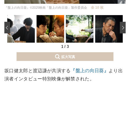
全 10 枚
『盤上の向日葵』©2025映画「盤上の向日葵」製作委員会
‹
1
/
3
拡大写真
坂口健太郎と渡辺謙が共演する
『盤上の向日葵』
より出
演者インタビュー特別映像が解禁された。