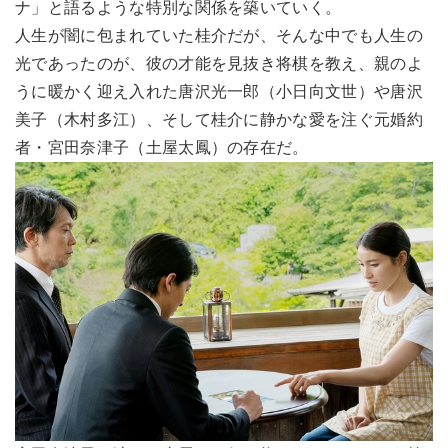
ナ」と語るような特別な関係を築いていく。
人生が闇に包まれていた桂介だが、そんな中でも人生の
光であったのが、彼の才能を見抜き将棋を教え、親のよ
うに暖かく迎え入れた唐沢光一郎（小日向文世）や唐沢
美子（木村多江）、そして桂介に静かな愛を注ぐ元婚約
者・宮田奈津子（土屋太鳳）の存在だ。