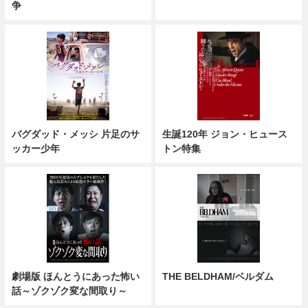
争
バグダッド・メッシ 片足のサ
生誕120年 ジョン・ヒュース
ッカー少年
トン特集
劇場版 ほんとうにあった怖い
THE BELDHAM/ベルダム
話～ゾクゾク変な間取り～