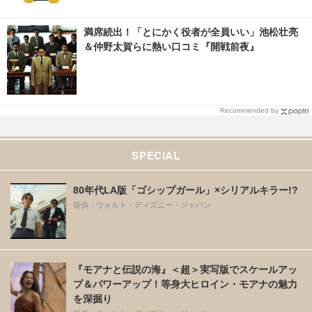
満席続出！「とにかく役者が全員いい」池松壮亮
＆仲野太賀らに熱い口コミ『開戦前夜』
Recommended by
SPECIAL
80年代LA版「ゴシップガール」×シリアルキラー!?
提供：ウォルト・ディズニー・ジャパン
『モアナと伝説の海』＜超＞実写版でスケールアッ
プ＆パワーアップ！等身大ヒロイン・モアナの魅力
を深掘り