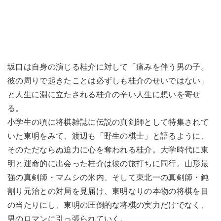
坂口は自身の演じる桂介に対して「痛みを伴う男の子。
彼の周りで起きたことは必ずしも桂介のせいではない」
と人生に淵に立たされる桂介の辛い人生に想いを寄せ
る。
小学生の頃に将棋雑誌に伝説の真剣師として特集されて
いた東明をみて、渡辺も「野生の棋士」と語るように、
そのただならぬ迫力に心を奪われる桂介。大学時代に東
明と運命的に出会った桂介は彼の旅打ちに同行。山形最
強の真剣師・マムシの米内、そして東北一の真剣師・鈍
割り元治との対局を見届け、東明なりの本物の将棋を目
の当たりにし、東明の圧倒的な将棋の実力だけでなく、
男のロマンに引っ張られていく。