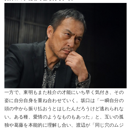
一方で、東明もまた桂介の才能にいち早く気付き、その
姿に自分自身を重ね合わせていく。坂口は「一瞬自分の
頭の中から振り払おうとはしたんだろうけど逃れられな
い。ある種、愛情のようなものもあった」と、互いの孤
独や葛藤を本能的に理解し合い、渡辺が「同じ穴のムジ