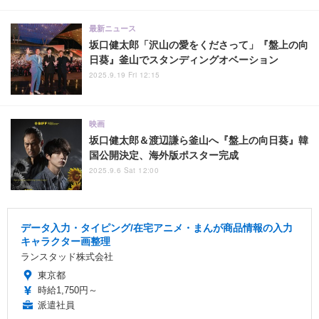
最新ニュース
坂口健太郎「沢山の愛をくださって」『盤上の向
日葵』釜山でスタンディングオベーション
2025.9.19 Fri 12:15
映画
坂口健太郎＆渡辺謙ら釜山へ『盤上の向日葵』韓
国公開決定、海外版ポスター完成
2025.9.6 Sat 12:00
データ入力・タイピング/在宅アニメ・まんが商品情報の入力
キャラクター画整理
ランスタッド株式会社
東京都
時給1,750円～
派遣社員