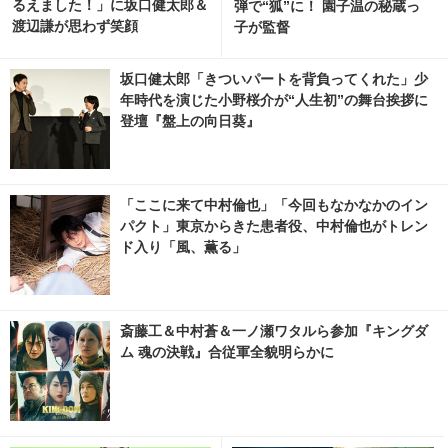
るえました！」に坂口健太郎＆
弾で“狐”に！ 園子温の秘蔵っ
渡辺謙が思わず笑顔
子が監督
坂口健太郎「きついパートを背負ってくれた」少
年時代を演じた小野桜介が“人生初”の舞台挨拶に
登壇『盤上の向日葵』
「ここに来て中村倫也」「今回もなかなかのイン
パクト」東京からきた患者役、中村倫也がトレン
ド入り「風、薫る」
斎藤工＆中村蒼＆一ノ瀬ワタルら参加『キングダ
ム 魂の決戦』合従軍全貌明らかに