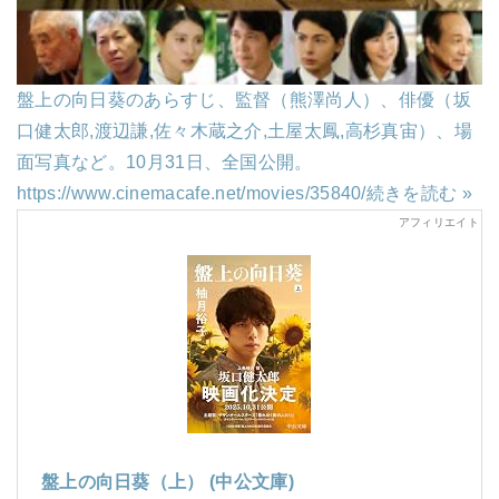
盤上の向日葵のあらすじ、監督（熊澤尚人）、俳優（坂
口健太郎,渡辺謙,佐々木蔵之介,土屋太鳳,高杉真宙）、場
面写真など。10月31日、全国公開。
https://www.cinemacafe.net/movies/35840/
続きを読む »
盤上の向日葵（上） (中公文庫)