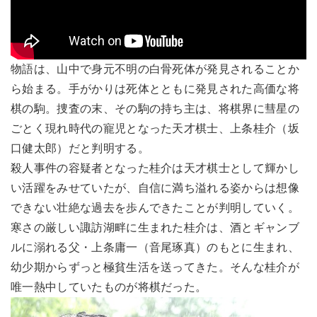
物語は、山中で身元不明の白骨死体が発見されることか
ら始まる。手がかりは死体とともに発見された高価な将
棋の駒。捜査の末、その駒の持ち主は、将棋界に彗星の
ごとく現れ時代の寵児となった天才棋士、上条桂介（坂
口健太郎）だと判明する。
殺人事件の容疑者となった桂介は天才棋士として輝かし
い活躍をみせていたが、自信に満ち溢れる姿からは想像
できない壮絶な過去を歩んできたことが判明していく。
寒さの厳しい諏訪湖畔に生まれた桂介は、酒とギャンブ
ルに溺れる父・上条庸一（音尾琢真）のもとに生まれ、
幼少期からずっと極貧生活を送ってきた。そんな桂介が
唯一熱中していたものが将棋だった。