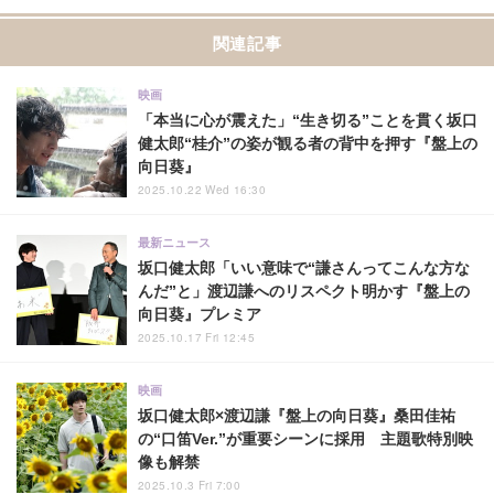
関連記事
映画
「本当に心が震えた」“生き切る”ことを貫く坂口
健太郎“桂介”の姿が観る者の背中を押す『盤上の
向日葵』
2025.10.22 Wed 16:30
最新ニュース
坂口健太郎「いい意味で“謙さんってこんな方な
んだ”と」渡辺謙へのリスペクト明かす『盤上の
向日葵』プレミア
2025.10.17 Fri 12:45
映画
坂口健太郎×渡辺謙『盤上の向日葵』桑田佳祐
の“口笛Ver.”が重要シーンに採用 主題歌特別映
像も解禁
2025.10.3 Fri 7:00