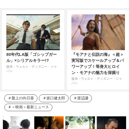
80年代LA版「ゴシップガー
『モアナと伝説の海』＜超＞
ル」×シリアルキラー!?
実写版でスケールアップ＆パ
ワーアップ！等身大ヒロイ
提供：ウォルト・ディズニー・ジャ
パン
ン・モアナの魅力を深掘り
提供：ウォルト・ディズニー・ジャ
パン
盤上の向日葵
坂口健太郎
渡辺謙
＜映画＞最新ニュース