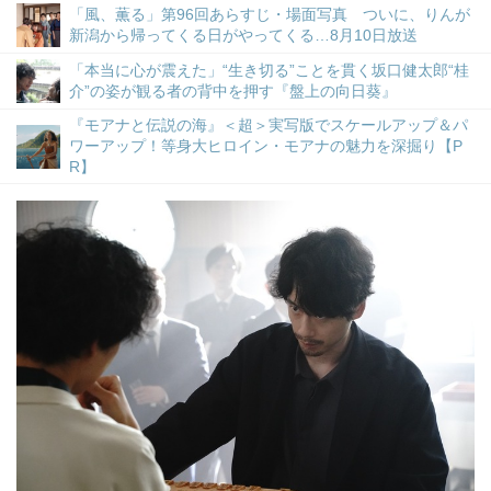
「風、薫る」第96回あらすじ・場面写真 ついに、りんが
新潟から帰ってくる日がやってくる…8月10日放送
「本当に心が震えた」“生き切る”ことを貫く坂口健太郎“桂
介”の姿が観る者の背中を押す『盤上の向日葵』
『モアナと伝説の海』＜超＞実写版でスケールアップ＆パ
ワーアップ！等身大ヒロイン・モアナの魅力を深掘り【P
R】