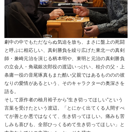
劇中の中でもただならぬ気迫を放ち、まさに盤上の死闘
と呼ぶに相応しい、真剣勝負を繰り広げた東北一の真剣
師・兼崎元治を演じる柄本明や、東明と元治の真剣勝負
の立会人・角蔵銀次郎役の渡辺いっけい、桂介の父・上
条庸一役の音尾琢真もまた酷い父親ではあるもののの彼
なりの愛情があるという、そのキャラクターの奥深さを
語る。
そして原作者の柚月裕子から”生き切ってほしい”という
言葉を受けたという渡辺。「とにかく出てくる人間すべ
てが善とか悪ではなくて、生き切ってほしい。痛みも苦
しみも喜びも、全部ひっくるめて生き切ってほしい」と