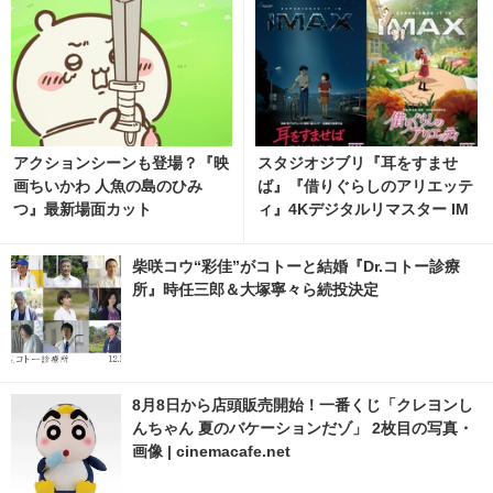
アクションシーンも登場？『映
スタジオジブリ『耳をすませ
画ちいかわ 人魚の島のひみ
ば』『借りぐらしのアリエッテ
つ』最新場面カット
ィ』4Kデジタルリマスター IM
AX上映決定
柴咲コウ“彩佳”がコトーと結婚『Dr.コトー診療
所』時任三郎＆大塚寧々ら続投決定
8月8日から店頭販売開始！一番くじ「クレヨンし
んちゃん 夏のバケーションだゾ」 2枚目の写真・
画像 | cinemacafe.net