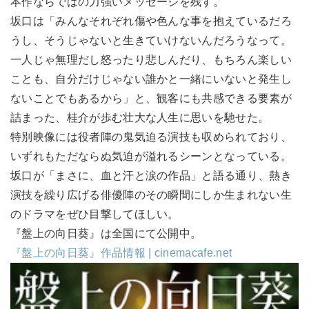
本作ならではの力強いメッセージを残す。
坂口は「みんなそれぞれ傷や色んな事を抱えているだろ
うし、そうじゃないと生きていけないんだろうなって。
一人じゃ無理だし怒ったり悲しんだり、もちろん楽しい
ことも、自分だけじゃない誰かと一緒にいないと発生し
ないことでもあるから」と、観客にも共感できる要素が
詰まった、桂介が歩む壮大な人生に思いを馳せた。
特別映像には役者陣の鬼気迫る演技も収められており、
いずれもただならぬ気迫が溢れるシーンとなっている。
坂口が「まさに、血と汗と涙の作品」と語る通り、熱き
演技を繰り広げる俳優陣のその瞬間にしか生まれない生
のドラマをぜひ目撃してほしい。
『盤上の向日葵』は全国にて公開中。
『盤上の向日葵』作品情報 | cinemacafe.net