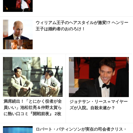
ウィリアム王子のヘアスタイルが激変!? ヘンリー
王子は婚約者のおのろけ！
満席続出！「とにかく役者が全
ジョナサン・リース＝マイヤー
員いい」池松壮亮＆仲野太賀ら
ズが入院。自殺未遂か？
に熱い口コミ『開戦前夜』 2枚
目の写真・画像 | cinemacafe.
net
ロバート・パティンソンが実在の司会者クリス・