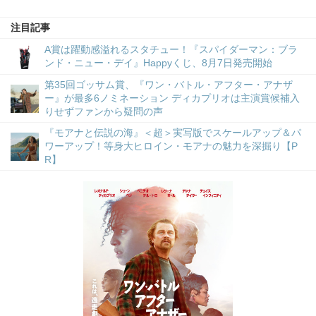
注目記事
A賞は躍動感溢れるスタチュー！『スパイダーマン：ブラ
ンド・ニュー・デイ』Happyくじ、8月7日発売開始
第35回ゴッサム賞、『ワン・バトル・アフター・アナザ
ー』が最多6ノミネーション ディカプリオは主演賞候補入
りせずファンから疑問の声
『モアナと伝説の海』＜超＞実写版でスケールアップ＆パ
ワーアップ！等身大ヒロイン・モアナの魅力を深掘り【P
R】