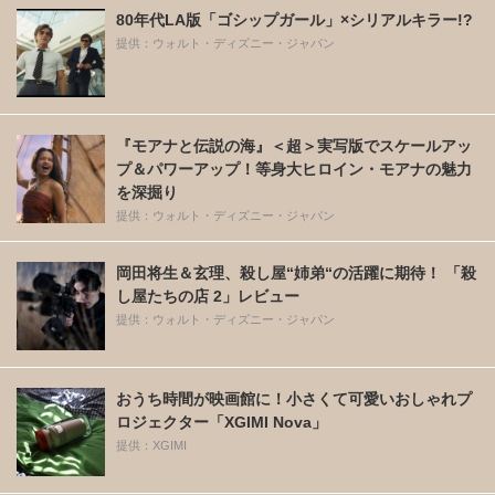
80年代LA版「ゴシップガール」×シリアルキラー!?
提供：ウォルト・ディズニー・ジャパン
『モアナと伝説の海』＜超＞実写版でスケールアッ
プ＆パワーアップ！等身大ヒロイン・モアナの魅力
を深掘り
提供：ウォルト・ディズニー・ジャパン
岡田将生＆玄理、殺し屋“姉弟“の活躍に期待！ 「殺
し屋たちの店 2」レビュー
提供：ウォルト・ディズニー・ジャパン
おうち時間が映画館に！小さくて可愛いおしゃれプ
ロジェクター「XGIMI Nova」
提供：XGIMI