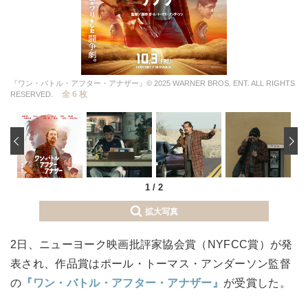
『ワン・バトル・アフター・アナザー』© 2025 WARNER BROS. ENT. ALL RIGHTS
全 6 枚
RESERVED.
‹
1
/
2
拡大写真
2日、ニューヨーク映画批評家協会賞（NYFCC賞）が発
表され、作品賞はポール・トーマス・アンダーソン監督
の
『ワン・バトル・アフター・アナザー』
が受賞した。