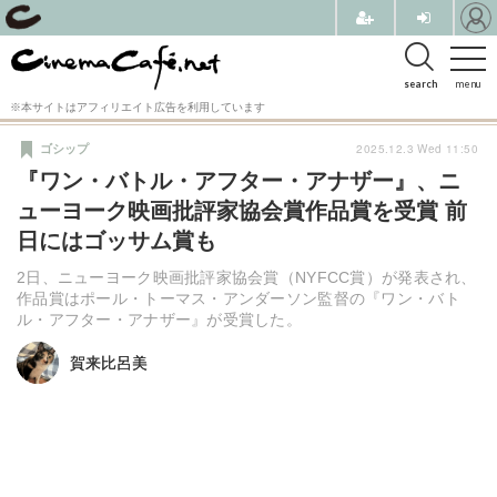
search
menu
※本サイトはアフィリエイト広告を利用しています
2025.12.3 Wed 11:50
ゴシップ
『ワン・バトル・アフター・アナザー』、ニ
ューヨーク映画批評家協会賞作品賞を受賞 前
日にはゴッサム賞も
2日、ニューヨーク映画批評家協会賞（NYFCC賞）が発表され、
作品賞はポール・トーマス・アンダーソン監督の『ワン・バト
ル・アフター・アナザー』が受賞した。
賀来比呂美
賀来比呂美