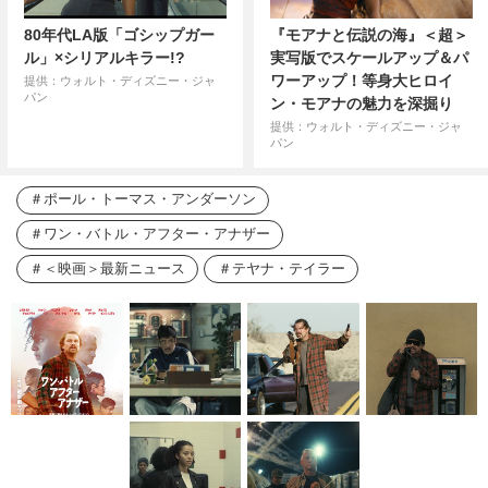
80年代LA版「ゴシップガー
『モアナと伝説の海』＜超＞
ル」×シリアルキラー!?
実写版でスケールアップ＆パ
ワーアップ！等身大ヒロイ
提供：ウォルト・ディズニー・ジャ
パン
ン・モアナの魅力を深掘り
提供：ウォルト・ディズニー・ジャ
パン
ポール・トーマス・アンダーソン
ワン・バトル・アフター・アナザー
＜映画＞最新ニュース
テヤナ・テイラー