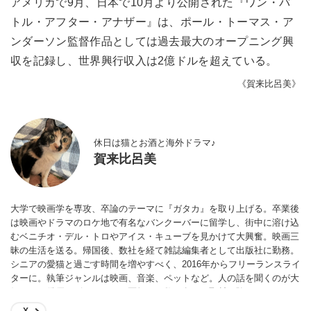
アメリカで9月、日本で10月より公開された『ワン・バ
トル・アフター・アナザー』は、ポール・トーマス・ア
ンダーソン監督作品としては過去最大のオープニング興
収を記録し、世界興行収入は2億ドルを超えている。
《賀来比呂美》
休日は猫とお酒と海外ドラマ♪
賀来比呂美
大学で映画学を専攻、卒論のテーマに『ガタカ』を取り上げる。卒業後
は映画やドラマのロケ地で有名なバンクーバーに留学し、街中に溶け込
むベニチオ・デル・トロやアイス・キューブを見かけて大興奮。映画三
昧の生活を送る。帰国後、数社を経て雑誌編集者として出版社に勤務。
シニアの愛猫と過ごす時間を増やすべく、2016年からフリーランスライ
ターに。執筆ジャンルは映画、音楽、ペットなど。人の話を聞くのが大
好きで、俳優、ピアニスト、医師など数百名への取材経験あり。
X