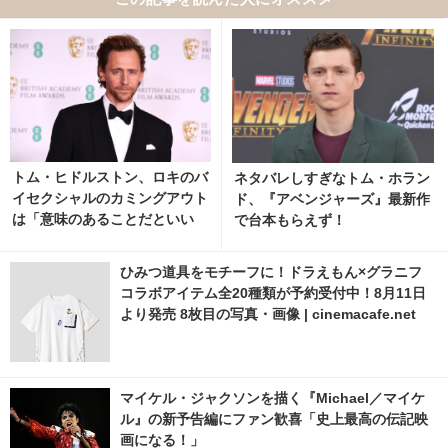
トム・ヒドルストン、ロキのバ
ネタバレしすぎなトム・ホラン
イセクシャルのカミングアウト
ド、『アベンジャーズ』最新作
は「意味のあることだといい
で台本もらえず！
な」
ひみつ道具をモチーフに！ドラえもん×グラニフ
コラボアイテム全20種類が予約受付中！8月11日
より発売 8枚目の写真・画像 | cinemacafe.net
マイケル・ジャクソンを描く『Michael／マイケ
ル』の新予告編にファン歓喜「史上最高の伝記映
画になる！」