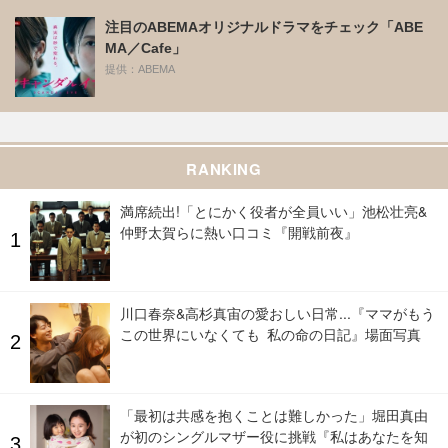
注目のABEMAオリジナルドラマをチェック「ABE
MA／Cafe」
提供：ABEMA
RANKING
満席続出!「とにかく役者が全員いい」池松壮亮&
仲野太賀らに熱い口コミ『開戦前夜』
川口春奈&高杉真宙の愛おしい日常...『ママがもう
この世界にいなくても 私の命の日記』場面写真
「最初は共感を抱くことは難しかった」堀田真由
が初のシングルマザー役に挑戦『私はあなたを知