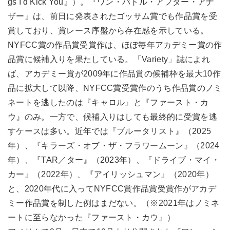
gs I'd Kick You』）。『ワン・バトル・アフター・アナ
ザー』は、前日に発表されたゴッサム賞でも作品賞を受
賞しており、賞レース序盤から存在感を示している。
NYFCC賞の作品賞受賞作は、ほぼ毎年アカデミー賞の作
品賞に候補入りを果たしている。「Variety」誌によれ
ば、アカデミー賞が2009年に作品賞の候補枠を最大10作
品に拡大して以降、NYFCC賞受賞作のうち作品賞のノミ
ネートを逃したのは『キャロル』と『ファースト・カ
ウ』のみ。一方で、候補入りはしても最終的に受賞を逃
すケースは多い。近年では『ブルータリスト』（2025
年）、『キラーズ・オブ・ザ・フラワームーン』（2024
年）、『TAR／ター』（2023年）、『ドライブ・マイ・
カー』（2022年）、『アイリッシュマン』（2020年）
と、2020年代に入ってNYFCC賞作品賞受賞作がアカデ
ミー作品賞を制した例はまだない。（※2021年はノミネ
ートに至らなかった『ファースト・カウ』）