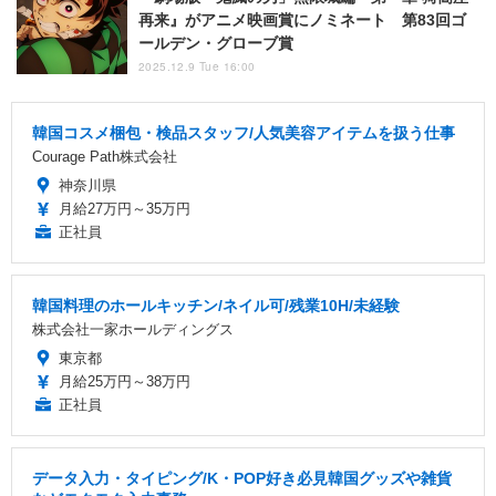
再来』がアニメ映画賞にノミネート 第83回ゴ
ールデン・グローブ賞
2025.12.9 Tue 16:00
韓国コスメ梱包・検品スタッフ/人気美容アイテムを扱う仕事
Courage Path株式会社
神奈川県
月給27万円～35万円
正社員
韓国料理のホールキッチン/ネイル可/残業10H/未経験
株式会社一家ホールディングス
東京都
月給25万円～38万円
正社員
データ入力・タイピング/K・POP好き必見韓国グッズや雑貨