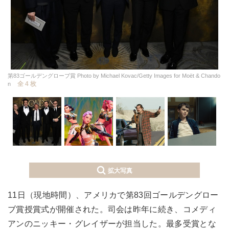
第83ゴールデングローブ賞 Photo by Michael Kovac/Getty Images for Moët & Chando
全 4 枚
n
拡大写真
11日（現地時間）、アメリカで第83回ゴールデングロー
ブ賞授賞式が開催された。司会は昨年に続き、コメディ
アンのニッキー・グレイザーが担当した。最多受賞とな