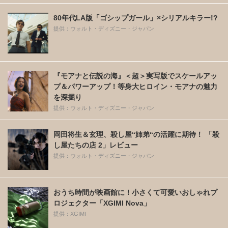
80年代LA版「ゴシップガール」×シリアルキラー!?
提供：ウォルト・ディズニー・ジャパン
『モアナと伝説の海』＜超＞実写版でスケールアッ
プ＆パワーアップ！等身大ヒロイン・モアナの魅力
を深掘り
提供：ウォルト・ディズニー・ジャパン
岡田将生＆玄理、殺し屋“姉弟“の活躍に期待！ 「殺
し屋たちの店 2」レビュー
提供：ウォルト・ディズニー・ジャパン
おうち時間が映画館に！小さくて可愛いおしゃれプ
ロジェクター「XGIMI Nova」
提供：XGIMI