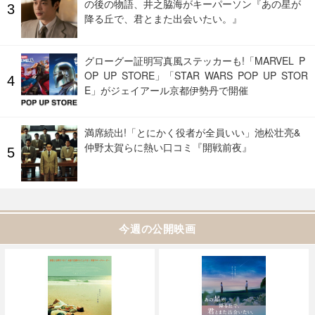
の後の物語、井之脇海がキーパーソン『あの星が
降る丘で、君とまた出会いたい。』
グローグー証明写真風ステッカーも!「MARVEL P
OP UP STORE」「STAR WARS POP UP STOR
E」がジェイアール京都伊勢丹で開催
満席続出!「とにかく役者が全員いい」池松壮亮&
仲野太賀らに熱い口コミ『開戦前夜』
今週の公開映画