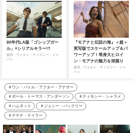
80年代LA版「ゴシップガー
『モアナと伝説の海』＜超＞
ル」×シリアルキラー!?
実写版でスケールアップ＆パ
ワーアップ！等身大ヒロイ
提供：ウォルト・ディズニー・ジャ
パン
ン・モアナの魅力を深掘り
提供：ウォルト・ディズニー・ジャ
パン
ワン・バトル・アフター・アナザー
ポール・トーマス・アンダーソン
ティモシー・シャラメ
ハムネット
ジェシー・バックリー
テヤナ・テイラー