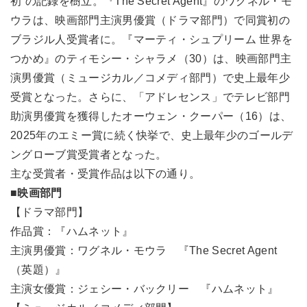
初”の記録を樹立。『The Secret Agent』のワグネル・モ
ウラは、映画部門主演男優賞（ドラマ部門）で同賞初の
ブラジル人受賞者に。『マーティ・シュプリーム 世界を
つかめ』のティモシー・シャラメ（30）は、映画部門主
演男優賞（ミュージカル／コメディ部門）で史上最年少
受賞となった。さらに、「アドレセンス」でテレビ部門
助演男優賞を獲得したオーウェン・クーパー（16）は、
2025年のエミー賞に続く快挙で、史上最年少のゴールデ
ングローブ賞受賞者となった。
主な受賞者・受賞作品は以下の通り。
■映画部門
【ドラマ部門】
作品賞：『ハムネット』
主演男優賞：ワグネル・モウラ 『The Secret Agent
（英題）』
主演女優賞：ジェシー・バックリー 『ハムネット』