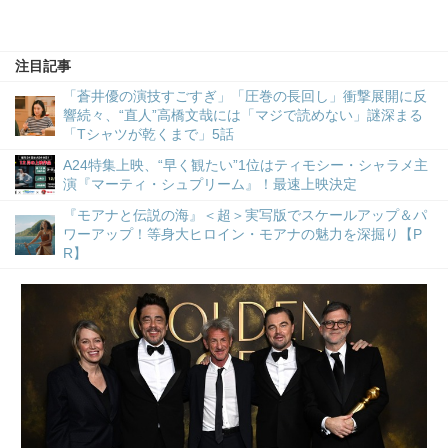
注目記事
「蒼井優の演技すごすぎ」「圧巻の長回し」衝撃展開に反
響続々、“直人”高橋文哉には「マジで読めない」謎深まる
「Tシャツが乾くまで」5話
A24特集上映、“早く観たい”1位はティモシー・シャラメ主
演『マーティ・シュプリーム』！最速上映決定
『モアナと伝説の海』＜超＞実写版でスケールアップ＆パ
ワーアップ！等身大ヒロイン・モアナの魅力を深掘り【P
R】