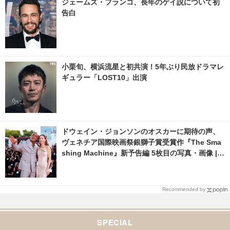
ジェームズ・フランコ、長年のゲイ説について初
写真・画像 | cinemacafe.net
告白
小栗旬、横浜流星と初共演！5年ぶり民放ドラマレ
ギュラー「LOST10」出演
ドウェイン・ジョンソンのオスカーに期待の声、
ヴェネチア国際映画祭銀獅子賞受賞作『The Sma
shing Machine』新予告編 5枚目の写真・画像 | c
inemacafe.net
Recommended by
SPECIAL