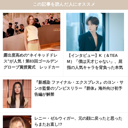
この記事を読んだ人にオススメ
露出度高めの“ネイキッドドレ
【インタビュー】K（＆TEA
ス”が人気！第83回ゴールデン
M）「僕は天才じゃない」、屈
グローブ賞授賞式 レッドカー
指の人気キャラを背負った本気
ペット
と覚悟 3枚目の写真・画像 | ci
nemacafe.net
『新感染 ファイナル・エクスプレス』のヨン・サ
ンホ監督のゾンビスリラー『群体』海外向け初予
告編が解禁
レニー・ゼルウィガー、元の顔に戻ったと思った
らまたお直し!?