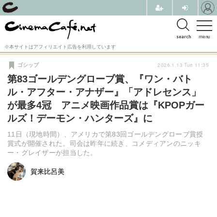
search
menu
※本サイトはアフィリエイト広告を利用しています
2026.1.13 Tue 11:35
ゴシップ
第83ゴールデングローブ賞、『ワン・バト
ル・アフター・アナザー』「アドレセンス」
が最多4冠 アニメ映画作品賞は『KPOPガー
ルズ！デーモン・ハンターズ』に
11日（現地時間）、アメリカで第83回ゴールデングローブ賞授
賞式が開催された。司会は昨年に続き、コメディアンのニッキ
ー・グレイザーが担当した。
賀来比呂美
賀来比呂美