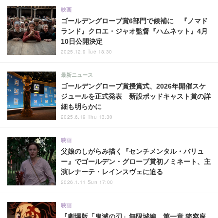
映画
ゴールデングローブ賞6部門で候補に 『ノマド
ランド』クロエ・ジャオ監督『ハムネット』4月
10日公開決定
2025.12.9 Tue 18:30
最新ニュース
ゴールデングローブ賞授賞式、2026年開催スケ
ジュールを正式発表 新設ポッドキャスト賞の詳
細も明らかに
2025.6.19 Thu 13:30
映画
父娘のしがらみ描く『センチメンタル・バリュ
ー』でゴールデン・グローブ賞初ノミネート、主
演レナーテ・レインスヴェに迫る
2026.1.11 Sun 17:00
映画
『劇場版「鬼滅の刃」無限城編 第一章 猗窩座