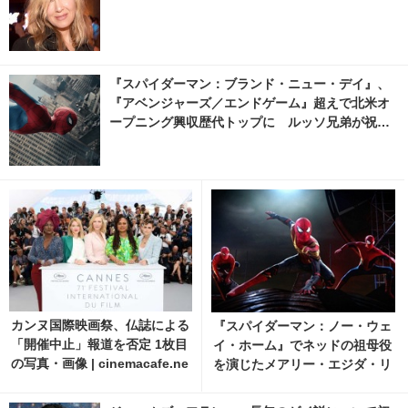
『スパイダーマン：ブランド・ニュー・デイ』、
『アベンジャーズ／エンドゲーム』超えで北米オ
ープニング興収歴代トップに ルッソ兄弟が祝福
8枚目の写真・画像 | cinemacafe.net
カンヌ国際映画祭、仏誌による
『スパイダーマン：ノー・ウェ
「開催中止」報道を否定 1枚目
イ・ホーム』でネッドの祖母役
の写真・画像 | cinemacafe.ne
を演じたメアリー・エジダ・リ
t
ベラが死去 ネッド役ジェイ
コブ・バタロンが追悼 2枚目の