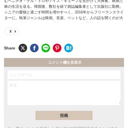
むベニチオ・デル・トロやアイス・キューブを見かけて大興奮。映画三
昧の生活を送る。帰国後、数社を経て雑誌編集者として出版社に勤務。
シニアの愛猫と過ごす時間を増やすべく、2016年からフリーランスライ
ターに。執筆ジャンルは映画、音楽、ペットなど。人の話を聞くのが大
好きで、俳優、ピアニスト、医師など数百名への取材経験あり。
X
コメント欄を非表示