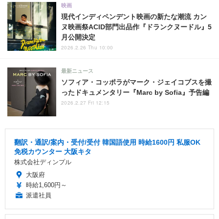
映画
現代インディペンデント映画の新たな潮流 カン
ヌ映画祭ACID部門出品作『ドランクヌードル』5
月公開決定
2026.2.26 Thu 10:00
最新ニュース
ソフィア・コッポラがマーク・ジェイコブスを撮
ったドキュメンタリー『Marc by Sofia』予告編
2026.2.27 Fri 12:15
翻訳・通訳/案内・受付/受付 韓国語使用 時給1600円 私服OK
免税カウンター 大阪キタ
株式会社ディンプル
大阪府
時給1,600円～
派遣社員