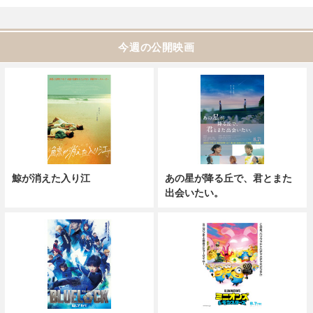
今週の公開映画
鯨が消えた入り江
あの星が降る丘で、君とまた
出会いたい。