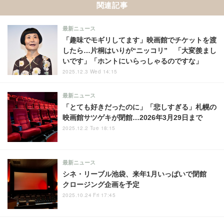
関連記事
最新ニュース
「趣味でモギリしてます」映画館でチケットを渡
したら…片桐はいりが“ニッコリ” 「大変羨まし
いです」「ホントにいらっしゃるのですな」
2025.12.3 Wed 14:15
最新ニュース
「とても好きだったのに」「悲しすぎる」札幌の
映画館サツゲキが閉館…2026年3月29日まで
2025.12.2 Tue 18:15
最新ニュース
シネ・リーブル池袋、来年1月いっぱいで閉館
クロージング企画を予定
2025.10.24 Fri 17:45