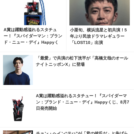
A賞は躍動感溢れるスタチュ
小栗旬、横浜流星と初共演！5
ー！『スパイダーマン：ブラン
年ぶり民放ドラマレギュラー
ド・ニュー・デイ』Happyく
「LOST10」出演
じ、8月7日発売開始 6枚目の写
真・画像 | cinemacafe.net
「最愛」で共演の松下洸平が「高橋文哉のオール
ナイトニッポンX」に登場
A賞は躍動感溢れるスタチュー！『スパイダーマ
ン：ブランド・ニュー・デイ』Happyくじ、8月7
日発売開始
チョン・ヘイン“テハ”が「君の彼氏だ」と告げら