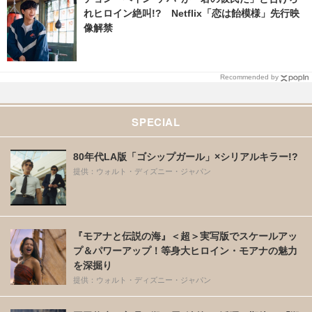
れヒロイン絶叫!? Netflix「恋は飴模様」先行映
像解禁
Recommended by
SPECIAL
80年代LA版「ゴシップガール」×シリアルキラー!?
提供：ウォルト・ディズニー・ジャパン
『モアナと伝説の海』＜超＞実写版でスケールアッ
プ＆パワーアップ！等身大ヒロイン・モアナの魅力
を深掘り
提供：ウォルト・ディズニー・ジャパン