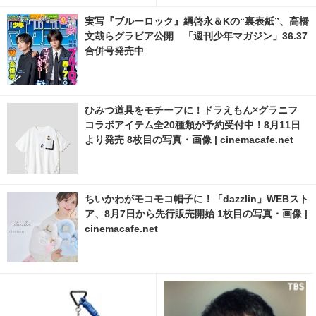
画像 | cinemacafe.net
実写『ブルーロック』綱啓永＆Kの“裏表紙”、高橋
文哉らグラビア公開 「週刊少年マガジン」36.37
合併号発売中
ひみつ道具をモチーフに！ドラえもん×グラニフ
コラボアイテム全20種類が予約受付中！8月11日
より発売 8枚目の写真・画像 | cinemacafe.net
ちいかわがモコモコ帽子に！「dazzlin」WEBスト
ア、8月7日から先行販売開始 1枚目の写真・画像 |
cinemacafe.net