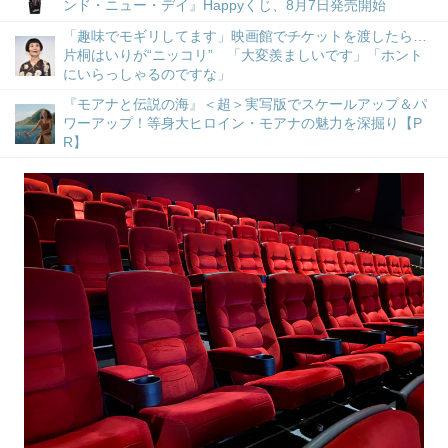
ンド・ニュー・デイ』Happyくじ、8月7日発売開始
「趣味でモギリしてます」映画館でチケットを渡したら…
片桐はいりが“ニッコリ” 「大変羨ましいです」「ホント
にいらっしゃるのですな」
『モアナと伝説の海』＜超＞実写版でスケールアップ＆パ
ワーアップ！等身大ヒロイン・モアナの魅力を深掘り【P
R】