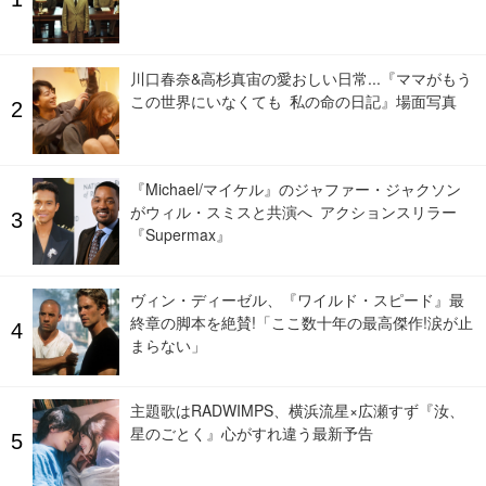
川口春奈&高杉真宙の愛おしい日常...『ママがもう
この世界にいなくても 私の命の日記』場面写真
『Michael/マイケル』のジャファー・ジャクソン
がウィル・スミスと共演へ アクションスリラー
『Supermax』
ヴィン・ディーゼル、『ワイルド・スピード』最
終章の脚本を絶賛!「ここ数十年の最高傑作!涙が止
まらない」
主題歌はRADWIMPS、横浜流星×広瀬すず『汝、
星のごとく』心がすれ違う最新予告