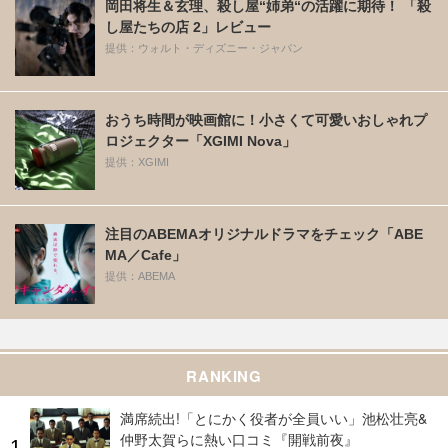
岡田将生＆玄理、殺し屋“姉弟“の活躍に期待！ 「殺
し屋たちの店 2」レビュー
提供：ウォルト・ディズニー・ジャパン
おうち時間が映画館に！小さくて可愛いおしゃれプ
ロジェクター「XGIMI Nova」
提供：XGIMI
注目のABEMAオリジナルドラマをチェック「ABE
MA／Cafe」
提供：ABEMA
RANKING
満席続出!「とにかく役者が全員いい」池松壮亮&
仲野太賀らに熱い口コミ『開戦前夜』