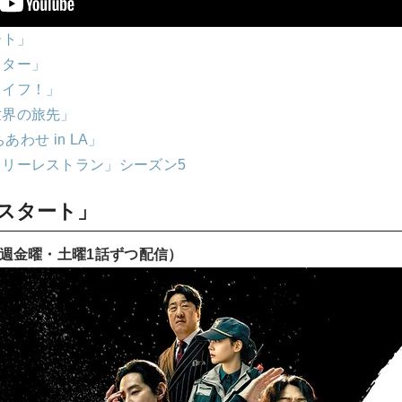
ート」
クター」
ライフ！」
世界の旅先」
まちあわせ in LA」
リーレストラン」シーズン5
リスタート」
毎週金曜・土曜1話ずつ配信）