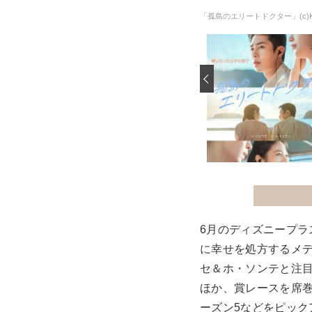
「孤島のエリートドクター」(c)KT Stud
‹
6月のディズニープ
に幸せを処方するメ
セ＆ホ・ソンテと注目
ほか、賞レースを席
ーズン5などをピック