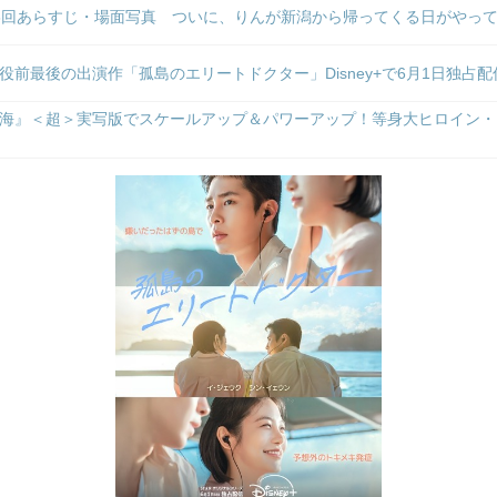
6回あらすじ・場面写真 ついに、りんが新潟から帰ってくる日がやって
役前最後の出演作「孤島のエリートドクター」Disney+で6月1日独占
海』＜超＞実写版でスケールアップ＆パワーアップ！等身大ヒロイン・