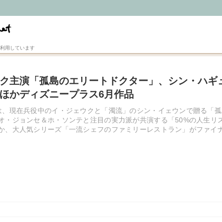
利用しています
ク主演「孤島のエリートドクター」、シン・ハギュ
ほかディズニープラス6月作品
は、現在兵役中のイ・ジェウクと「濁流」のシン・イェウンで贈る「
オ・ジョンセ＆ホ・ソンテと注目の実力派が共演する「50%の人生リ
か、大人気シリーズ「一流シェフのファミリーレストラン」がファイ