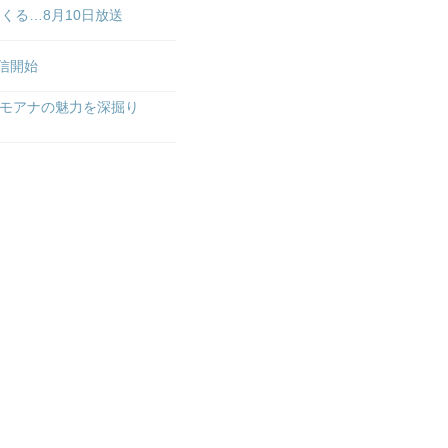
くる…8月10日放送
配信開始
モアナの魅力を深掘り