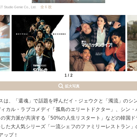
全 6 枚
io Genie Co., Ltd.
1
/
2
拡大写真
ラスは、「還魂」で話題を呼んだイ・ジェウクと「濁流」のシ
ディカル・ラブコメディ「孤島のエリートドクター」、シン・
の実力派が共演する「50%の人生リスタート」などの韓国ド
巻した大人気シリーズ「一流シェフのファミリーレストラン」
アップ！