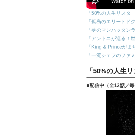
「50%の人生リスタ
「孤島のエリートド
「夢のマンハッタン
「アントニが巡る！
「King & Princeが
「一流シェフのファミ
「50%の人生
■配信中（全12話／