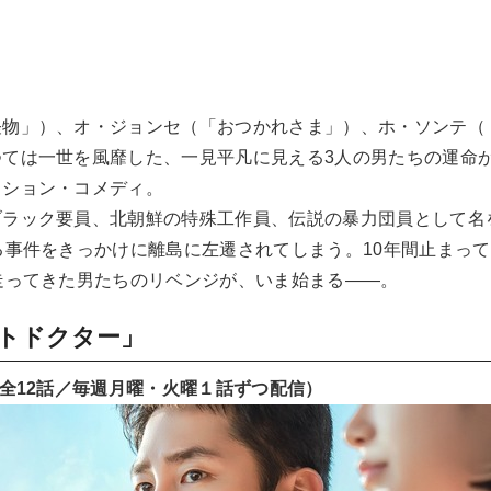
怪物」）、オ・ジョンセ（「おつかれさま」）、ホ・ソンテ（
つては一世を風靡した、一見平凡に見える3人の男たちの運命
クション・コメディ。
ブラック要員、北朝鮮の特殊工作員、伝説の暴力団員として名
る事件をきっかけに離島に左遷されてしまう。10年間止まっ
走ってきた男たちのリベンジが、いま始まる――。
トドクター」
（全12話／毎週月曜・火曜１話ずつ配信）