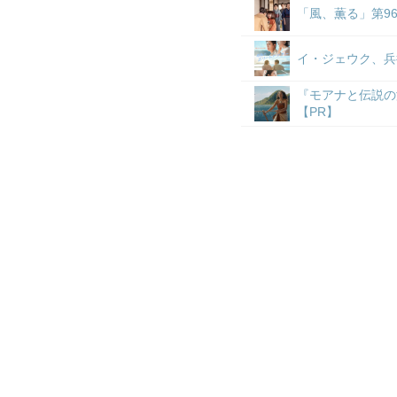
「風、薫る」第9
イ・ジェウク、兵
『モアナと伝説の
【PR】