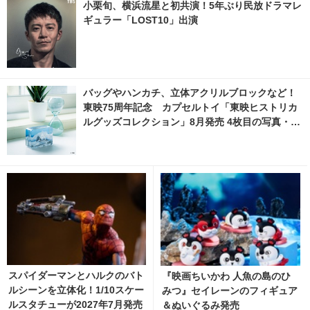
小栗旬、横浜流星と初共演！5年ぶり民放ドラマレ
ギュラー「LOST10」出演
バッグやハンカチ、立体アクリルブロックなど！
東映75周年記念 カプセルトイ「東映ヒストリカ
ルグッズコレクション」8月発売 4枚目の写真・画
像 | cinemacafe.net
スパイダーマンとハルクのバト
『映画ちいかわ 人魚の島のひ
ルシーンを立体化！1/10スケー
みつ』セイレーンのフィギュア
ルスタチューが2027年7月発売
＆ぬいぐるみ発売