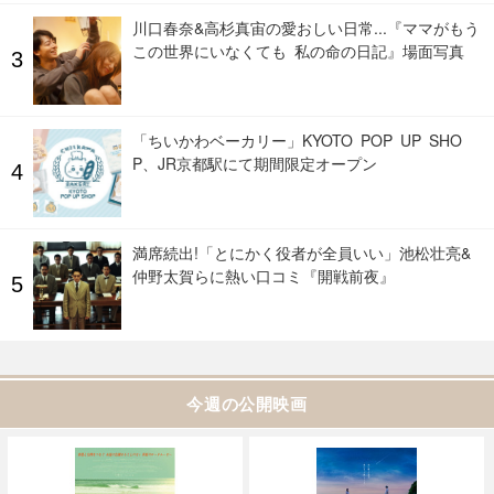
川口春奈&高杉真宙の愛おしい日常...『ママがもう
この世界にいなくても 私の命の日記』場面写真
「ちいかわベーカリー」KYOTO POP UP SHO
P、JR京都駅にて期間限定オープン
満席続出!「とにかく役者が全員いい」池松壮亮&
仲野太賀らに熱い口コミ『開戦前夜』
今週の公開映画