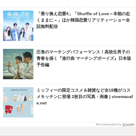
へ 2枚目の写真・画像 | cinem
acafe.net
「乗り換え恋愛4」「Shuffle of Love～本能の赴
くままに～」ほか韓国恋愛リアリティーショー全
話無料配信
圧巻のマーチングパフォーマンス！高校生男子の
青春を描く『進行曲 マーチングボーイズ』日本版
予告編
ミッフィーの限定コスメ＆雑貨など全18種がコス
メキッチンに登場 2枚目の写真・画像 | cinemacaf
e.net
Recommended by