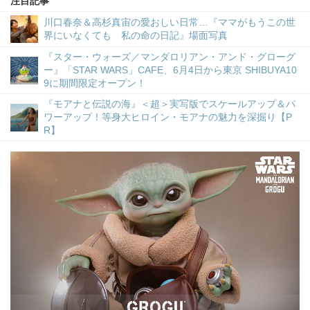
注目記事
川口春奈＆高杉真宙の愛おしい日常…『ママがもうこの世
界にいなくても 私の命の日記』場面写真
『スター・ウォーズ／マンダロリアン・アンド・グローグ
ー』「STAR WARS」CAFE、6月4日から東京 SHIBUYA10
9に期間限定オープン！
『モアナと伝説の海』＜超＞実写版でスケールアップ＆パ
ワーアップ！等身大ヒロイン・モアナの魅力を深掘り【P
R】