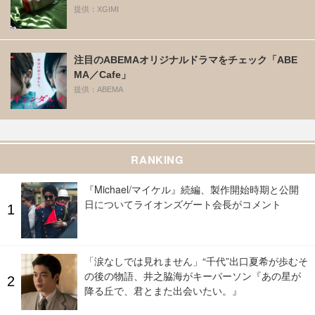
提供：XGIMI
注目のABEMAオリジナルドラマをチェック「ABE
MA／Cafe」
提供：ABEMA
RANKING
『Michael/マイケル』続編、製作開始時期と公開
日についてライオンズゲート会長がコメント
「涙なしでは見れません」“千代”出口夏希が歩むそ
の後の物語、井之脇海がキーパーソン『あの星が
降る丘で、君とまた出会いたい。』