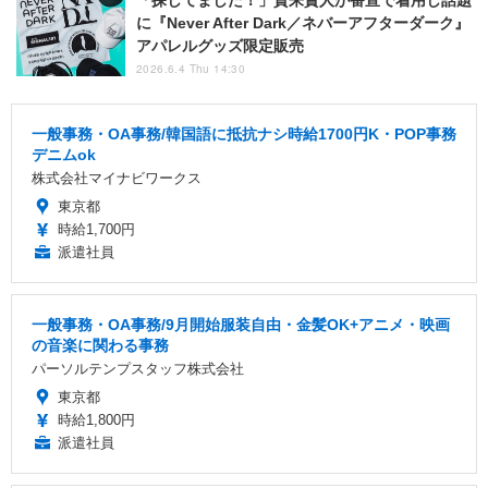
「探してました！」賀来賢人が番宣で着用し話題
に『Never After Dark／ネバーアフターダーク』
アパレルグッズ限定販売
2026.6.4 Thu 14:30
一般事務・OA事務/韓国語に抵抗ナシ時給1700円K・POP事務
デニムok
株式会社マイナビワークス
東京都
時給1,700円
派遣社員
一般事務・OA事務/9月開始服装自由・金髪OK+アニメ・映画
の音楽に関わる事務
パーソルテンプスタッフ株式会社
東京都
時給1,800円
派遣社員