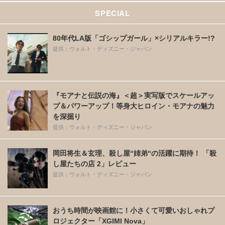
SPECIAL
80年代LA版「ゴシップガール」×シリアルキラー!?
提供：ウォルト・ディズニー・ジャパン
『モアナと伝説の海』＜超＞実写版でスケールアッ
プ＆パワーアップ！等身大ヒロイン・モアナの魅力
を深掘り
提供：ウォルト・ディズニー・ジャパン
岡田将生＆玄理、殺し屋“姉弟“の活躍に期待！ 「殺
し屋たちの店 2」レビュー
提供：ウォルト・ディズニー・ジャパン
おうち時間が映画館に！小さくて可愛いおしゃれプ
ロジェクター「XGIMI Nova」