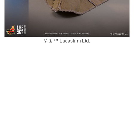
© & ™ Lucasfilm Ltd.