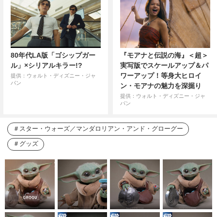
80年代LA版「ゴシップガー
『モアナと伝説の海』＜超＞
ル」×シリアルキラー!?
実写版でスケールアップ＆パ
ワーアップ！等身大ヒロイ
提供：ウォルト・ディズニー・ジャ
パン
ン・モアナの魅力を深掘り
提供：ウォルト・ディズニー・ジャ
パン
スター・ウォーズ／マンダロリアン・アンド・グローグー
グッズ