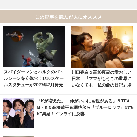
この記事を読んだ人にオススメ
スパイダーマンとハルクのバト
川口春奈＆高杉真宙の愛おしい
ルシーンを立体化！1/10スケー
日常…『ママがもうこの世界に
ルスタチューが2027年7月発売
いなくても 私の命の日記』場
へ 4枚目の写真・画像 | cinem
面写真 1枚目の写真・画像 | ci
acafe.net
nemacafe.net
「Kが増えた」「仲がいいにも程がある」＆TEA
M・K＆高橋恭平＆綱啓永ら『ブルーロック』の“6
K”集結！インライに反響