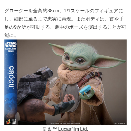
グローグーを全高約38cm、1/1スケールのフィギュアに
し、細部に至るまで忠実に再現。またボディは、首や手
足の9か所が可動する、劇中のポーズを演出することが可
能に。
© & ™ Lucasfilm Ltd.