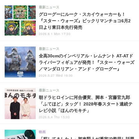
最新ニュース
グローグーにルーク・スカイウォーカーも！
『スター・ウォーズ』ビックリマンチョコ6月2
日より東日本先行発売
2026.6.1 Mon 17:30
最新ニュース
全高30cmのインペリアル・レムナント AT-ATド
ライバーフィギュアが発売！『スター・ウォーズ
／マンダロリアン・アンド・グローグー』
2026.5.27 Wed 19:00
最新ニュース
朝ドラヒロインに河合優実、脚本・宮藤官九郎
「ふてほど」タッグ！ 2028年春スタート連続テ
レビ小説「ほんのモキチ」
2026.6.4 Thu 15:00
映画