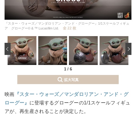
『スター・ウォーズ／マンダロリアン・アンド・グローグー』1/1スケールフィギュ
全 22 枚
ア グローグー© & ™ Lucasfilm Ltd.
‹
1
/
6
拡大写真
映画
『スター・ウォーズ／マンダロリアン・アンド・グ
ローグー』
に登場するグローグーの1/1スケールフィギュ
アが、再生産されることが決定した。