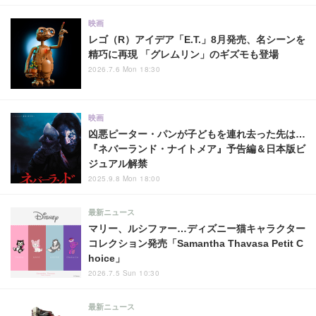
映画
レゴ（R）アイデア「E.T.」8月発売、名シーンを
精巧に再現 「グレムリン」のギズモも登場
2026.7.6 Mon 18:30
映画
凶悪ピーター・パンが子どもを連れ去った先は…
『ネバーランド・ナイトメア』予告編＆日本版ビ
ジュアル解禁
2025.9.8 Mon 18:00
最新ニュース
マリー、ルシファー…ディズニー猫キャラクター
コレクション発売「Samantha Thavasa Petit C
hoice」
2026.7.5 Sun 10:30
最新ニュース