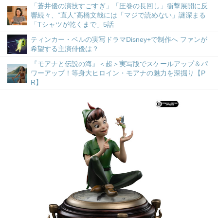
「蒼井優の演技すごすぎ」「圧巻の長回し」衝撃展開に反
響続々、“直人”高橋文哉には「マジで読めない」謎深まる
「Tシャツが乾くまで」5話
ティンカー・ベルの実写ドラマDisney+で制作へ ファンが
希望する主演俳優は？
『モアナと伝説の海』＜超＞実写版でスケールアップ＆パ
ワーアップ！等身大ヒロイン・モアナの魅力を深掘り【P
R】