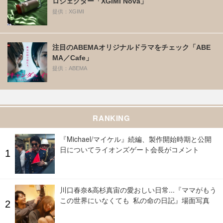
ロジェクター「XGIMI Nova」
提供：XGIMI
注目のABEMAオリジナルドラマをチェック「ABE
MA／Cafe」
提供：ABEMA
RANKING
『Michael/マイケル』続編、製作開始時期と公開
日についてライオンズゲート会長がコメント
川口春奈&高杉真宙の愛おしい日常...『ママがもう
この世界にいなくても 私の命の日記』場面写真