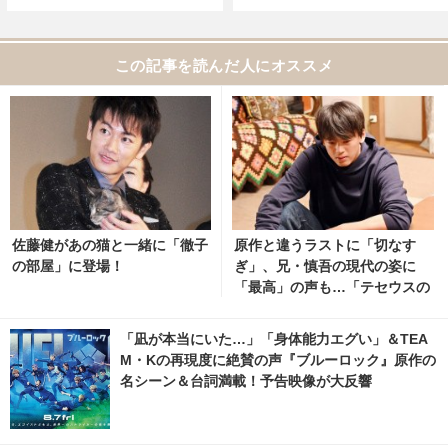
この記事を読んだ人にオススメ
佐藤健があの猫と一緒に「徹子
原作と違うラストに「切なす
の部屋」に登場！
ぎ」、兄・慎吾の現代の姿に
「最高」の声も…「テセウスの
船」最終回
「凪が本当にいた…」「身体能力エグい」＆TEA
M・Kの再現度に絶賛の声『ブルーロック』原作の
名シーン＆台詞満載！予告映像が大反響