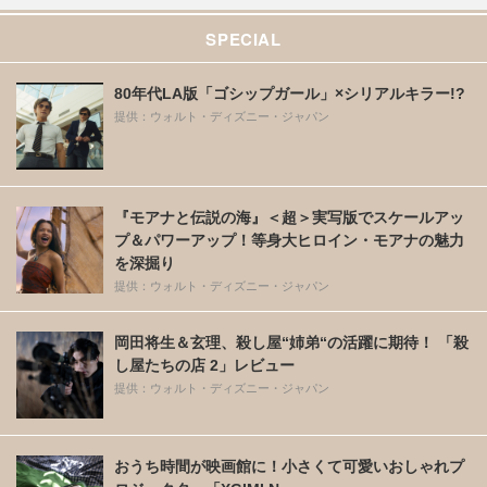
SPECIAL
80年代LA版「ゴシップガール」×シリアルキラー!?
提供：ウォルト・ディズニー・ジャパン
『モアナと伝説の海』＜超＞実写版でスケールアッ
プ＆パワーアップ！等身大ヒロイン・モアナの魅力
を深掘り
提供：ウォルト・ディズニー・ジャパン
岡田将生＆玄理、殺し屋“姉弟“の活躍に期待！ 「殺
し屋たちの店 2」レビュー
提供：ウォルト・ディズニー・ジャパン
おうち時間が映画館に！小さくて可愛いおしゃれプ