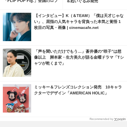
「FLIP POP Fig.」全国のロフ
＆ぬいぐるみ発売
トにて9月より先行発売 5枚目
の写真・画像 | cinemacafe.ne
【インタビュー】K（＆TEAM）「僕は天才じゃな
t
い」、屈指の人気キャラを背負った本気と覚悟 1
枚目の写真・画像 | cinemacafe.net
「声を聞いただけでもう…」蒼井優の“咲子”は想
像以上 脚本家・生方美久が語る金曜ドラマ「Tシ
ャツが乾くまで」
ミッキー＆フレンズコレクション発売 10キャラ
クターでデザイン「AMERICAN HOLIC」
Recommended by