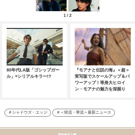
1
/
2
80年代LA版「ゴシップガー
『モアナと伝説の海』＜超＞
ル」×シリアルキラー!?
実写版でスケールアップ＆パ
ワーアップ！等身大ヒロイ
ン・モアナの魅力を深掘り
シャドウズ・エッジ
＜韓流・華流＞最新ニュース