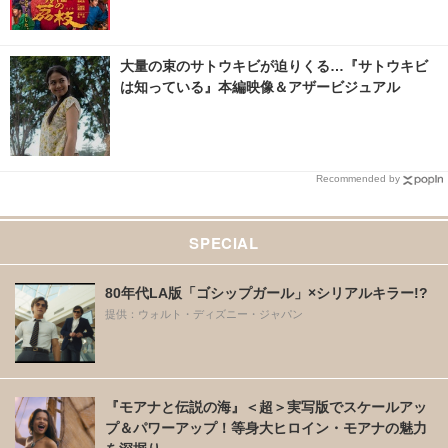
大量の束のサトウキビが迫りくる…『サトウキビ
は知っている』本編映像＆アザービジュアル
Recommended by
SPECIAL
80年代LA版「ゴシップガール」×シリアルキラー!?
提供：ウォルト・ディズニー・ジャパン
『モアナと伝説の海』＜超＞実写版でスケールアッ
プ＆パワーアップ！等身大ヒロイン・モアナの魅力