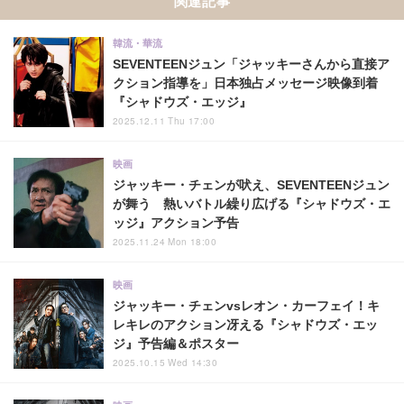
関連記事
韓流・華流
SEVENTEENジュン「ジャッキーさんから直接ア
クション指導を」日本独占メッセージ映像到着
『シャドウズ・エッジ』
2025.12.11 Thu 17:00
映画
ジャッキー・チェンが吠え、SEVENTEENジュン
が舞う 熱いバトル繰り広げる『シャドウズ・エ
ッジ』アクション予告
2025.11.24 Mon 18:00
映画
ジャッキー・チェンvsレオン・カーフェイ！キ
レキレのアクション冴える『シャドウズ・エッ
ジ』予告編＆ポスター
2025.10.15 Wed 14:30