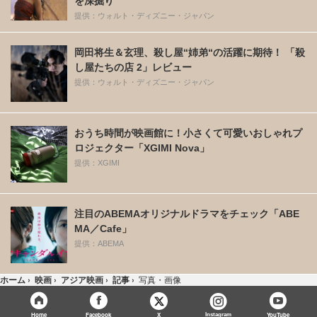
を深掘り
提供：ウォルト・ディズニー・ジャパン
岡田将生＆玄理、殺し屋“姉弟“の活躍に期待！ 「殺
し屋たちの店 2」レビュー
提供：ウォルト・ディズニー・ジャパン
おうち時間が映画館に！小さくて可愛いおしゃれプ
ロジェクター「XGIMI Nova」
提供：XGIMI
注目のABEMAオリジナルドラマをチェック「ABE
MA／Cafe」
提供：ABEMA
ホーム
›
映画
›
アジア映画
›
記事
›
写真・画像
X
Home
Facebook
Instagram
YouTube