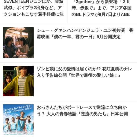
SEVENTEENジュンほか、金城
「2gether」から新登場「２５
武似、ボイプラ2出身など、ア
時、赤坂で」まで、アジア各国
クションもこなす若手俳優に注
のBLドラマが8月7日よりABE
目『シャドウズ・エッジ』
MAで無料配信
シュー・グァンハン×アンジェラ・ユン初共演 香
港映画『僕の一年、君の一日』9月公開決定
ゾンビ娘に父の愛情は届くのか!? 花江夏樹のナレ
入り予告編公開『世界で最後の愛しい娘！』
おっさんたちがボートレースで逆流に立ち向か
う？ 大人の青春物語『逆流の男たち』日本公開