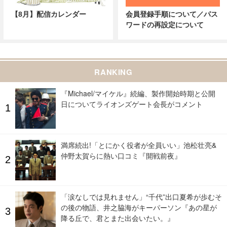
【8月】配信カレンダー
会員登録手順について／パス
ワードの再設定について
RANKING
『Michael/マイケル』続編、製作開始時期と公開
日についてライオンズゲート会長がコメント
満席続出!「とにかく役者が全員いい」池松壮亮&
仲野太賀らに熱い口コミ『開戦前夜』
「涙なしでは見れません」“千代”出口夏希が歩むそ
の後の物語、井之脇海がキーパーソン『あの星が
降る丘で、君とまた出会いたい。』