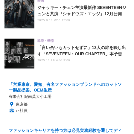
映画
ジャッキー・チェン主演最新作 SEVENTEENジ
ュンと共演『シャドウズ・エッジ』12月公開
2025.9.10 Wed 17:00
韓流・華流
「言い合いもカットせずに」13人の絆を映し出
す「SEVENTEEN：OUR CHAPTER」本予告
2025.10.29 Wed 9:00
「営業東京、愛知」有名ファッションブランドへのカットソ
ー製品提案、OEM生産
有限会社紀南莫大小工場
東京都
正社員
ファッションキャリアを持つ方は必見実務経験を通してディ