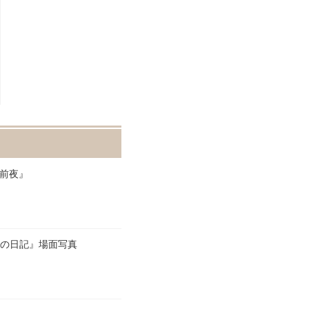
戦前夜』
命の日記』場面写真