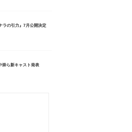
ナラの引力』7月公開決定
中崇ら新キャスト発表