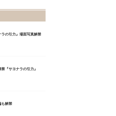
ナラの引力』場面写真解禁
解禁『サヨナラの引力』
編も解禁