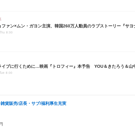
流
ョファン×ムン・ガヨン主演、韓国260万人動員のラブストーリー『サヨ
Thu 8:00
のライブに行くために…映画『トロフィー』本予告 YOU＆きたろう＆山
Tue 8:00
ョン雑貨販売/店長・サブ/福利厚生充実
円