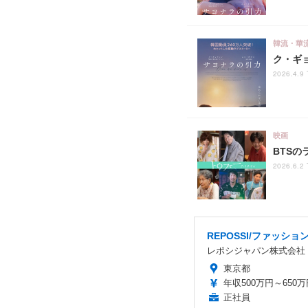
韓流・華
ク・ギ
2026.4.9 
映画
BTS
2026.6.2 
REPOSSI/ファッシ
レポシジャパン株式会社
東京都
年収500万円～650万
正社員