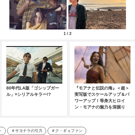
1
/
2
80年代LA版「ゴシップガー
『モアナと伝説の海』＜超＞
ル」×シリアルキラー!?
実写版でスケールアップ＆パ
ワーアップ！等身大ヒロイ
ン・モアナの魅力を深掘り
ト
サヨナラの引力
ク・ギョファン