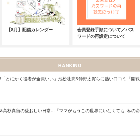
【8月】配信カレンダー
会員登録手順について／パス
ワードの再設定について
RANKING
!「とにかく役者が全員いい」池松壮亮&仲野太賀らに熱い口コミ『開
&高杉真宙の愛おしい日常...『ママがもうこの世界にいなくても 私の