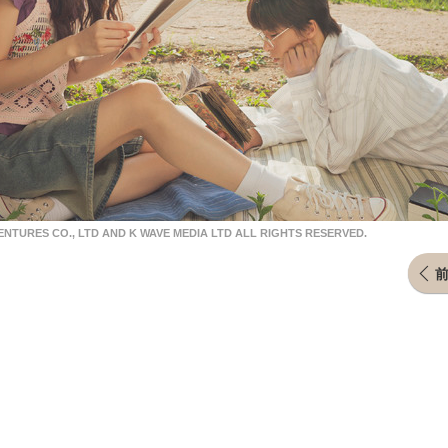
RES CO., LTD AND K WAVE MEDIA LTD ALL RIGHTS RESERVED.