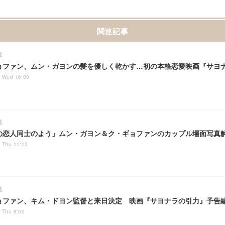
関連記事
流
ョファン、ムン・ガヨンの髪を優しく乾かす…初の本格恋愛映画『サヨ
7 Wed 16:00
流
の恋人同士のよう」ムン・ガヨン＆ク・ギョファンのカップル場面写真
 Thu 11:00
流
ョファン、キム・ドヨン監督と来日決定 映画『サヨナラの引力』予告
 Thu 8:00