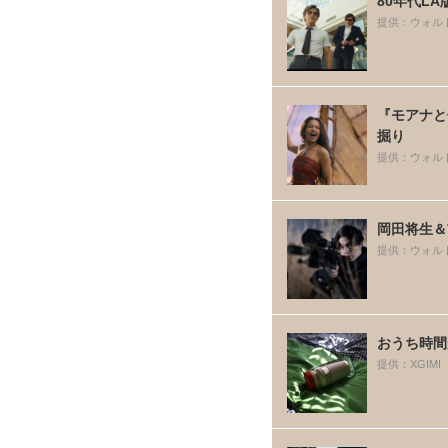
80年代L
提供：ウォル
『モアナと
掘り
提供：ウォル
岡田将生＆
提供：ウォル
おうち時間
提供：XGIMI