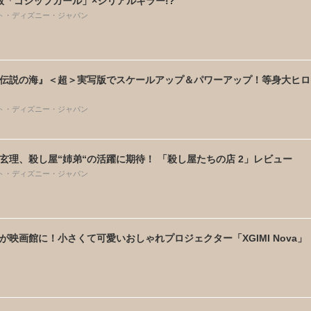
A版「ゴシップガール」×シリアルキラー!?
ト・ディズニー・ジャパン
伝説の海』＜超＞実写版でスケールアップ＆パワーアップ！等身大ヒロ
ト・ディズニー・ジャパン
玄理、殺し屋“姉弟“の活躍に期待！ 「殺し屋たちの店 2」レビュー
ト・ディズニー・ジャパン
が映画館に！小さくて可愛いおしゃれプロジェクター「XGIMI Nova」