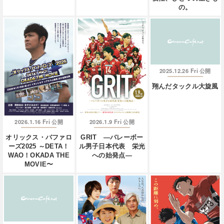
の。
2025.12.26 Fri
公開
翔んだタックル大旋風
2026.1.16 Fri
2026.1.9 Fri
公開
公開
オリックス・バファロ
GRIT —バレーボー
ーズ2025 ～DETA！
ル男子日本代表 栄光
WAO！OKADA THE
への始発点—
MOVIE〜