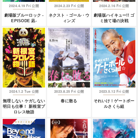
2024.4.19 Fri
2024.2.23 Fri
2024.2.16 Fri
公開
公開
公開
劇場版ブルーロック -
ネクスト・ゴール・ウ
劇場版ハイキュー!! ゴ
EPISODE 凪-
ィンズ
ミ捨て場の決戦
2024.1.2 Tue
2023.8.25 Fri
2023.5.12 Fri
公開
公開
公開
無理しない ケガしない
春に散る
それいけ！ゲートボー
明日も仕事！ 新根室プ
ルさくら組
ロレス物語