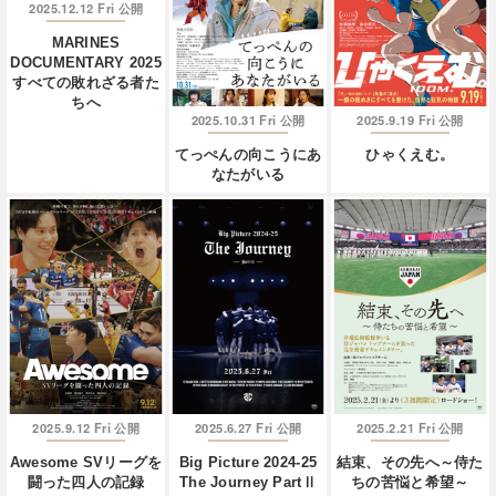
2025.12.12 Fri
公開
MARINES
DOCUMENTARY 2025
すべての敗れざる者た
ちへ
2025.10.31 Fri
2025.9.19 Fri
公開
公開
てっぺんの向こうにあ
ひゃくえむ。
なたがいる
2025.9.12 Fri
2025.6.27 Fri
2025.2.21 Fri
公開
公開
公開
Awesome SVリーグを
Big Picture 2024-25
結束、その先へ～侍た
闘った四人の記録
The Journey PartⅡ
ちの苦悩と希望～