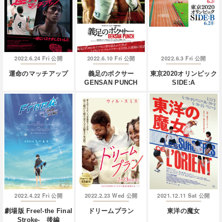
2022.6.24 Fri
2022.6.10 Fri
2022.6.3 Fri
公開
公開
公開
運命のマッチアップ
義足のボクサー
東京2020オリンピック
GENSAN PUNCH
SIDE:A
2022.4.22 Fri
2022.2.23 Wed
2021.12.11 Sat
公開
公開
公開
劇場版 Free!-the Final
ドリームプラン
東洋の魔女
Stroke- 後編