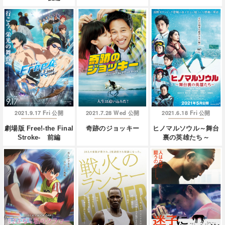
2021.9.17 Fri
2021.7.28 Wed
2021.6.18 Fri
公開
公開
公開
劇場版 Free!-the Final
奇跡のジョッキー
ヒノマルソウル～舞台
Stroke- 前編
裏の英雄たち～