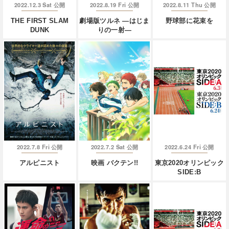
2022.12.3 Sat
2022.8.19 Fri
2022.8.11 Thu
公開
公開
公開
THE FIRST SLAM
劇場版ツルネ ―はじま
野球部に花束を
DUNK
りの一射―
2022.7.8 Fri
2022.7.2 Sat
2022.6.24 Fri
公開
公開
公開
アルピニスト
映画 バクテン!!
東京2020オリンピック
SIDE:B