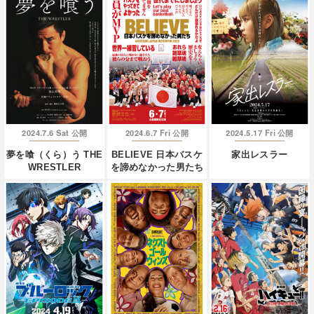
2024.7.6 Sat
2024.6.7 Fri
2024.5.17 Fri
公開
公開
公開
夢を喰（くら）う THE
BELIEVE 日本バスケ
家出レスラー
WRESTLER
を諦めなかった男たち