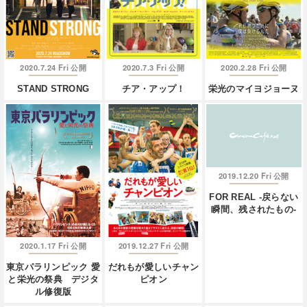
2020.7.24 Fri
2020.7.3 Fri
2020.2.28 Fri
公開
公開
公開
STAND STRONG
チア・アップ！
栄光のマイヨジョーヌ
2019.12.20 Fri
公開
FOR REAL -戻らない
瞬間、残されたもの-
2020.1.17 Fri
2019.12.27 Fri
公開
公開
東京パラリンピック 愛
だれもが愛しいチャン
と栄光の祭典 デジタ
ピオン
ル修復版