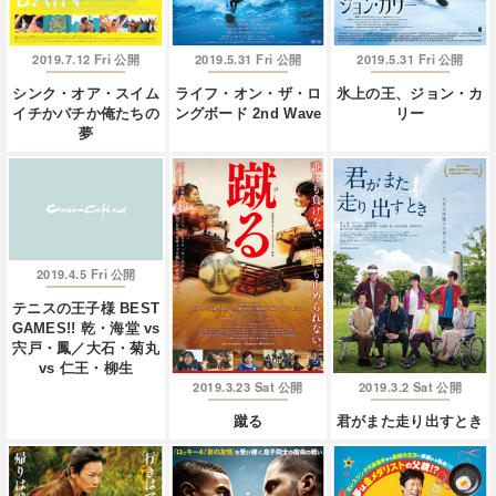
2019.7.12 Fri
2019.5.31 Fri
2019.5.31 Fri
公開
公開
公開
シンク・オア・スイム
ライフ・オン・ザ・ロ
氷上の王、ジョン・カ
イチかバチか俺たちの
ングボード 2nd Wave
リー
夢
2019.4.5 Fri
公開
テニスの王子様 BEST
GAMES!! 乾・海堂 vs
宍戸・鳳／大石・菊丸
vs 仁王・柳生
2019.3.23 Sat
2019.3.2 Sat
公開
公開
蹴る
君がまた走り出すとき