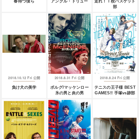
春待つ僕ら
アンクル・ドリュー
走れ！Ｔ校バスケット
部
2018.10.12 Fri
2018.8.31 Fri
2018.8.24 Fri
公開
公開
公開
負け犬の美学
ボルグ/マッケンロー
テニスの王子様 BEST
氷の男と炎の男
GAMES!! 手塚vs跡部