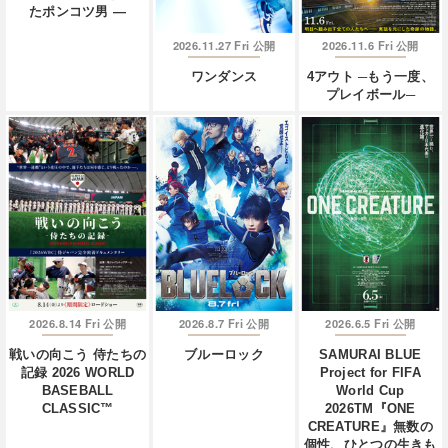
たポンコツ男 ―
2026.11.27 Fri
2026.11.6 Fri
公開
公開
ワンダンス
4アウト ─もう一度、
プレイボール─
2026.8.14 Fri
2026.8.7 Fri
2026.6.5 Fri
公開
公開
公開
戦いの向こう 侍たちの
ブルーロック
SAMURAI BLUE
記録 2026 WORLD
Project for FIFA
BASEBALL
World Cup
CLASSIC™
2026TM『ONE
CREATURE』無数の
個性、ひとつの生きも