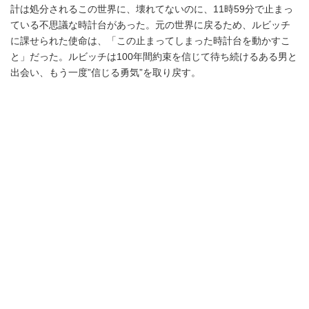
計は処分されるこの世界に、壊れてないのに、11時59分で止まっ
ている不思議な時計台があった。元の世界に戻るため、ルビッチ
に課せられた使命は、「この止まってしまった時計台を動かすこ
と」だった。ルビッチは100年間約束を信じて待ち続けるある男と
出会い、もう一度”信じる勇気”を取り戻す。