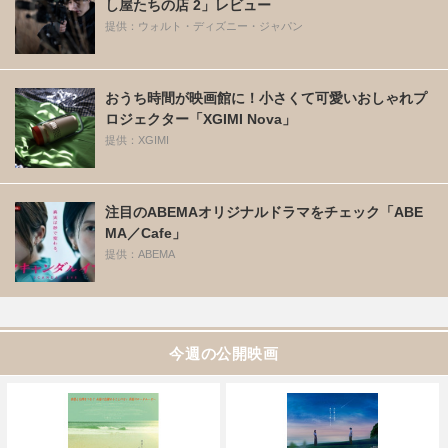
し屋たちの店 2」レビュー
提供：ウォルト・ディズニー・ジャパン
おうち時間が映画館に！小さくて可愛いおしゃれプ
ロジェクター「XGIMI Nova」
提供：XGIMI
注目のABEMAオリジナルドラマをチェック「ABE
MA／Cafe」
提供：ABEMA
今週の公開映画