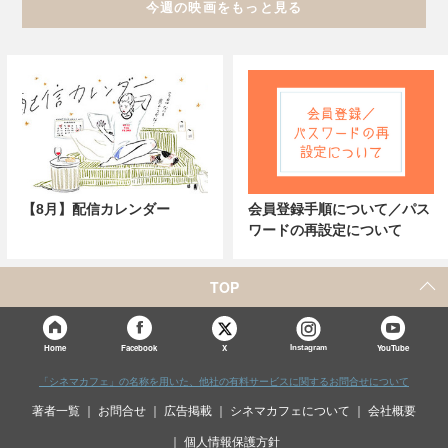
今週の映画をもっと見る
【8月】配信カレンダー
会員登録手順について／パス
ワードの再設定について
TOP
X
Home
Facebook
Instagram
YouTube
「シネマカフェ」の名称を用いた、他社の有料サービスに関するお問合せについて
著者一覧
お問合せ
広告掲載
シネマカフェについて
会社概要
個人情報保護方針