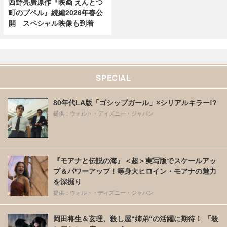
西野亮廣原作『映画 えんとつ
町のプペル』続編2026年春公
開 スペシャル映像も到着
SPECIAL
80年代LA版「ゴシップガール」×シリアルキラー!?
提供：ウォルト・ディズニー・ジャパン
『モアナと伝説の海』＜超＞実写版でスケールアッ
プ＆パワーアップ！等身大ヒロイン・モアナの魅力
を深掘り
提供：ウォルト・ディズニー・ジャパン
岡田将生＆玄理、殺し屋“姉弟“の活躍に期待！ 「殺