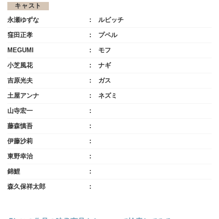
キャスト
永瀬ゆずな
ルビッチ
窪田正孝
プペル
MEGUMI
モフ
小芝風花
ナギ
吉原光夫
ガス
土屋アンナ
ネズミ
山寺宏一
藤森慎吾
伊藤沙莉
東野幸治
錦鯉
森久保祥太郎