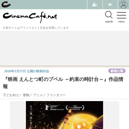
search
menu
※本サイトはアフィリエイト広告を利用しています
劇場公開
2026年3月27日
公開の映画作品
『映画 えんとつ町のプペル ～約束の時計台～』作品情
報
子ども向け／ 冒険／ アニメ／ ファンタジー