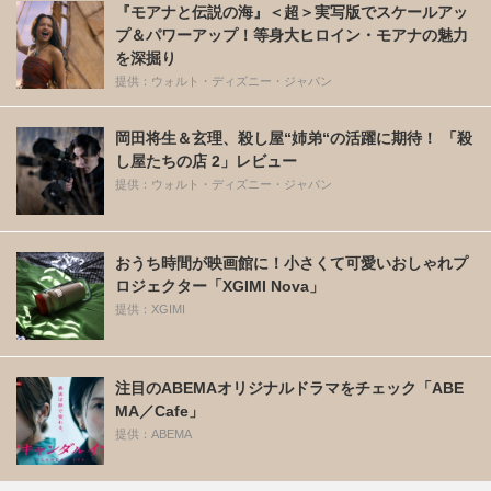
『モアナと伝説の海』＜超＞実写版でスケールアッ
プ＆パワーアップ！等身大ヒロイン・モアナの魅力
を深掘り
提供：ウォルト・ディズニー・ジャパン
岡田将生＆玄理、殺し屋“姉弟“の活躍に期待！ 「殺
し屋たちの店 2」レビュー
提供：ウォルト・ディズニー・ジャパン
おうち時間が映画館に！小さくて可愛いおしゃれプ
ロジェクター「XGIMI Nova」
提供：XGIMI
注目のABEMAオリジナルドラマをチェック「ABE
MA／Cafe」
提供：ABEMA