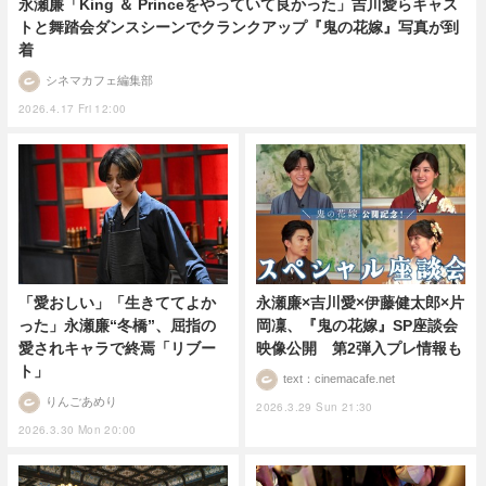
永瀬廉「King ＆ Princeをやっていて良かった」吉川愛らキャス
トと舞踏会ダンスシーンでクランクアップ『鬼の花嫁』写真が到
着
シネマカフェ編集部
2026.4.17 Fri 12:00
「愛おしい」「生きててよか
永瀬廉×吉川愛×伊藤健太郎×片
った」永瀬廉“冬橋”、屈指の
岡凜、『鬼の花嫁』SP座談会
愛されキャラで終焉「リブー
映像公開 第2弾入プレ情報も
ト」
text：cinemacafe.net
りんごあめり
2026.3.29 Sun 21:30
2026.3.30 Mon 20:00