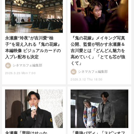
永瀬廉“玲夜”が吉川愛“柚
『鬼の花嫁』メイキング写真
子”を迎え入れる『鬼の花嫁』
公開、監督が明かす永瀬廉＆
本編映像 ビジュアルカードの
吉川愛とは「どんどん魅力を
入プレ配布も決定
高めていく」「とても芯が強
くて」
シネマカフェ編集部
シネマカフェ編集部
2026.3.23 Mon 7:00
2026.3.12 Thu 18:00
永瀬廉「普段はせっか
「最強バディ」「スピンオフ