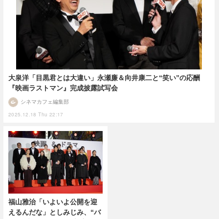
大泉洋「目黒君とは大違い」永瀬廉＆向井康二と“笑い”の応酬
『映画ラストマン』完成披露試写会
シネマカフェ編集部
2025.12.18 Thu 22:17
福山雅治「いよいよ公開を迎
えるんだな」としみじみ、“バ