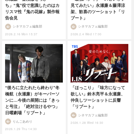
ち」“鬼”役で意識したのはカ
見てみたい」永瀬廉＆藤澤涼
リスマ性『鬼の花嫁』製作報
架、歓喜のツーショット「リ
告会見
ブート」
シネマカフェ編集部
シネマカフェ編集部
2026.2.16 Mon 15:37
2026.2.4 Wed 17:00
「ほっこり」「味方になって
“後ろに立たれたら終わり”冬
欲しい」鈴木亮平＆永瀬廉、
橋航（永瀬廉）がキーパーソ
仲良しツーショットに反響
ンに…今後の展開には「きっ
「リブート」
と号泣」「絶対泣けるやつ」
日曜劇場「リブート」
シネマカフェ編集部
りんごあめり
2026.1.28 Wed 16:30
2026.1.29 Thu 14:30