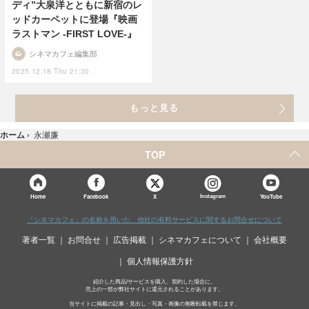
ディ”大泉洋とともに新宿のレ
ッドカーペットに登場『映画
ラストマン -FIRST LOVE-』
シネマカフェ編集部
2025.12.18 Thu 21:30
もっと見る
ホーム
›
永瀬廉
TOP
X
Home
Facebook
Instagram
YouTube
「シネマカフェ」の名称を用いた、他社の有料サービスに関するお問合せについて
著者一覧
お問合せ
広告掲載
シネマカフェについて
会社概要
個人情報保護方針
紹介した商品/サービスを購入、契約した場合に、
売上の一部が弊社サイトに還元されることがあります。
当サイトに掲載の記事・見出し・写真・画像の無断転載を禁じます。