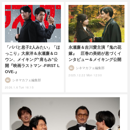
「パパと息子2人みたい」「ほ
永瀬廉＆吉川愛主演『鬼の花
っこり」大泉洋＆永瀬廉＆ロ
嫁』 圧巻の美術が息づくイ
ウン、メイキング“肩もみ”公
ンタビュー＆メイキング公開
開『映画ラストマン -FIRST L
シネマカフェ編集部
OVE-』
2025.12.22 Mon 12:00
シネマカフェ編集部
2026.1.6 Tue 16:15