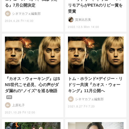
る』7月公開決定
リモアらがPETAのリビー賞を
受賞
シネマカフェ編集部
賀来比呂美
2024.4.26 Fri 16:30
2022.12.5 Mon 14:00
『カオス・ウォーキング』はS
トム・ホランド×デイジー・リ
NS世代こそ必見、心の声がダ
ドリー共演『カオス・ウォー
ダ漏れの“ノイズ”を巡る物語
キング』11月公開へ
PR
シネマカフェ編集部
上原礼子
2021.8.27 Fri 7:20
2021.10.29 Fri 12:00