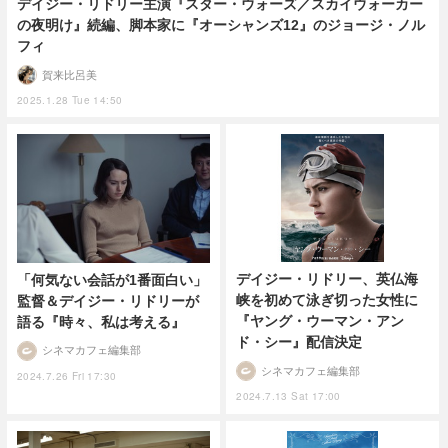
デイジー・リドリー主演『スター・ウォーズ／スカイウォーカー
の夜明け』続編、脚本家に『オーシャンズ12』のジョージ・ノル
フィ
賀来比呂美
2025.1.28 Tue 14:50
デイジー・リドリー、英仏海
「何気ない会話が1番面白い」
峡を初めて泳ぎ切った女性に
監督＆デイジー・リドリーが
『ヤング・ウーマン・アン
語る『時々、私は考える』
ド・シー』配信決定
シネマカフェ編集部
シネマカフェ編集部
2024.7.26 Fri 17:30
2024.7.13 Sat 17:00