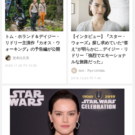
トム・ホランド＆デイジー・
【インタビュー】『スター・
リドリー主演作『カオス・ウ
ウォーズ』探し求めていた“答
ォーキング』の予告編が公開
え”が明らかに…デイジー・リ
ドリー「強烈でエモーショナ
賀来比呂美
ルな旅路だった」
2020.11.20 Fri 13:55
text：Ryo Uchida
2019.12.20 Fri 7:45