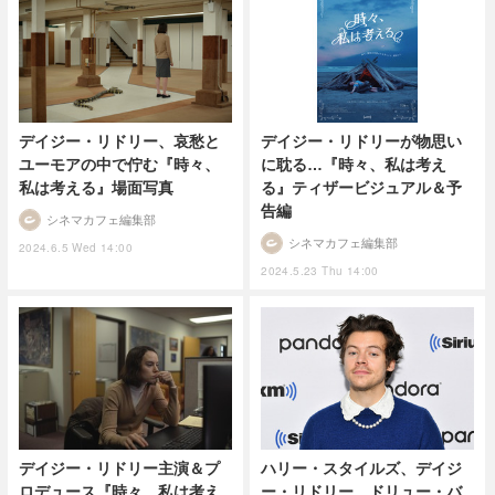
デイジー・リドリー、哀愁と
デイジー・リドリーが物思い
ユーモアの中で佇む『時々、
に耽る…『時々、私は考え
私は考える』場面写真
る』ティザービジュアル＆予
告編
シネマカフェ編集部
シネマカフェ編集部
2024.6.5 Wed 14:00
2024.5.23 Thu 14:00
デイジー・リドリー主演＆プ
ハリー・スタイルズ、デイジ
ロデュース『時々、私は考え
ー・リドリー、ドリュー・バ