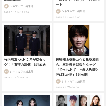
ート
シネマカフェ編集部
シネマカフェ編集部
2025.6.10 Tue 21:00
2025.5.21 Wed 5:00
綾野剛＆柴咲コウ＆亀梨和也
竹内涼真×木村文乃が初タッ
ら、三池崇史監督とタッグ
グ！「看守の流儀」6月放送
『でっちあげ ～殺人教師と
シネマカフェ編集部
呼ばれた男』6月公開
2025.5.11 Sun 5:00
シネマカフェ編集部
2025.4.2 Wed 6:00