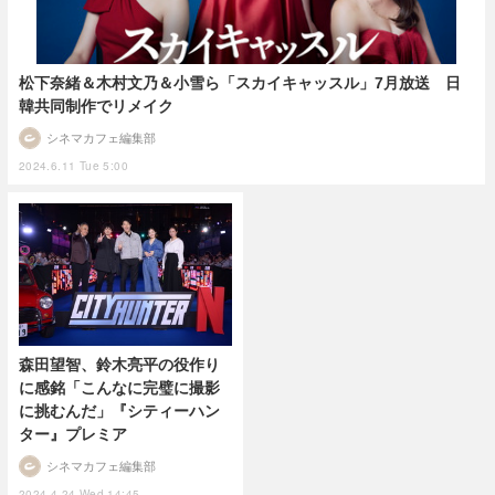
松下奈緒＆木村文乃＆小雪ら「スカイキャッスル」7月放送 日
韓共同制作でリメイク
シネマカフェ編集部
2024.6.11 Tue 5:00
森田望智、鈴木亮平の役作り
に感銘「こんなに完璧に撮影
に挑むんだ」『シティーハン
ター』プレミア
シネマカフェ編集部
2024.4.24 Wed 14:45