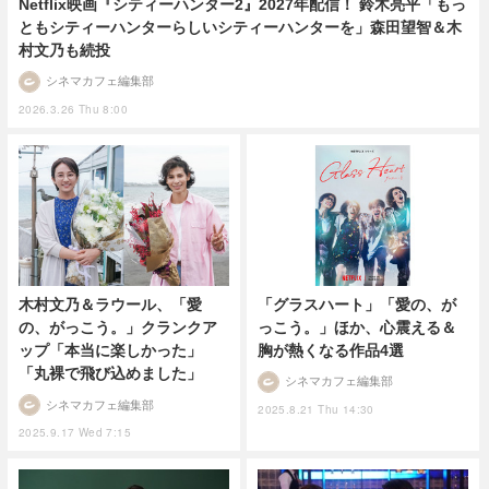
Netflix映画『シティーハンター2』2027年配信！ 鈴木亮平「もっ
ともシティーハンターらしいシティーハンターを」森田望智＆木
村文乃も続投
シネマカフェ編集部
2026.3.26 Thu 8:00
「グラスハート」「愛の、が
木村文乃＆ラウール、「愛
っこう。」ほか、心震える＆
の、がっこう。」クランクア
胸が熱くなる作品4選
ップ「本当に楽しかった」
「丸裸で飛び込めました」
シネマカフェ編集部
シネマカフェ編集部
2025.8.21 Thu 14:30
2025.9.17 Wed 7:15