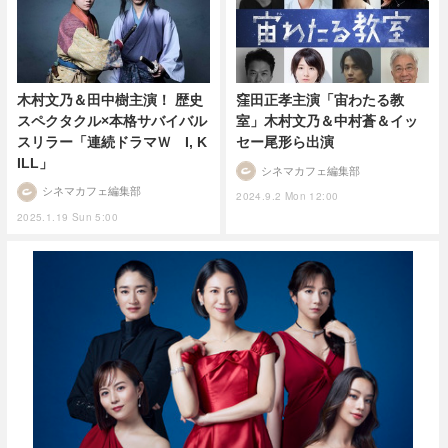
木村文乃＆田中樹主演！ 歴史
窪田正孝主演「宙わたる教
スペクタクル×本格サバイバル
室」木村文乃＆中村蒼＆イッ
スリラー「連続ドラマＷ I, K
セー尾形ら出演
ILL」
シネマカフェ編集部
シネマカフェ編集部
2024.9.2 Mon 12:00
2025.1.19 Sun 5:00