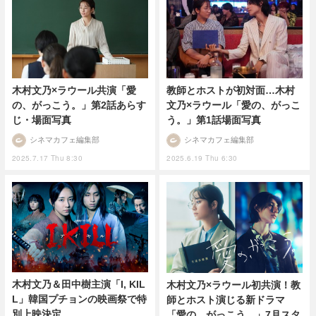
木村文乃×ラウール共演「愛
教師とホストが初対面…木村
の、がっこう。」第2話あらす
文乃×ラウール「愛の、がっこ
じ・場面写真
う。」第1話場面写真
シネマカフェ編集部
シネマカフェ編集部
2025.7.17 Thu 8:30
2025.6.19 Thu 6:30
木村文乃＆田中樹主演「I, KIL
木村文乃×ラウール初共演！教
L」韓国プチョンの映画祭で特
師とホスト演じる新ドラマ
別上映決定
「愛の、がっこう。」7月スタ