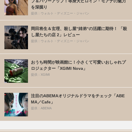
プ＆パワーアップ！等身大ヒロイン・モアナの魅力
を深掘り
提供：ウォルト・ディズニー・ジャパン
岡田将生＆玄理、殺し屋“姉弟“の活躍に期待！ 「殺
し屋たちの店 2」レビュー
提供：ウォルト・ディズニー・ジャパン
おうち時間が映画館に！小さくて可愛いおしゃれプ
ロジェクター「XGIMI Nova」
提供：XGIMI
注目のABEMAオリジナルドラマをチェック「ABE
MA／Cafe」
提供：ABEMA