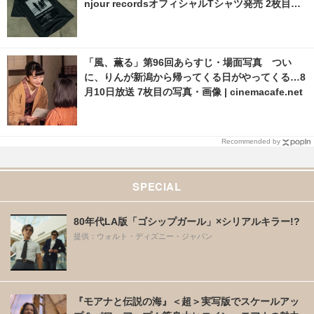
njour recordsオフィシャルTシャツ発売 2枚目の
写真・画像 | cinemacafe.net
「風、薫る」第96回あらすじ・場面写真 つい
に、りんが新潟から帰ってくる日がやってくる…8
月10日放送 7枚目の写真・画像 | cinemacafe.net
Recommended by
SPECIAL
80年代LA版「ゴシップガール」×シリアルキラー!?
提供：ウォルト・ディズニー・ジャパン
『モアナと伝説の海』＜超＞実写版でスケールアッ