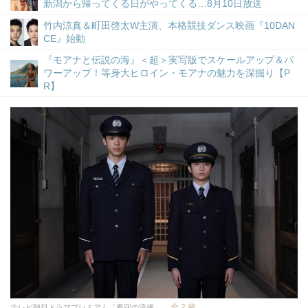
新潟から帰ってくる日がやってくる…8月10日放送
竹内涼真＆町田啓太W主演、本格競技ダンス映画『10DAN
CE』始動
『モアナと伝説の海』＜超＞実写版でスケールアップ＆パ
ワーアップ！等身大ヒロイン・モアナの魅力を深掘り【P
R】
全 2 枚
テレビ朝日ドラマプレミアム「看守の流儀」