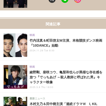
関連記事
映画
竹内涼真＆町田啓太W主演、本格競技ダンス映画
『10DANCE』始動
2024.11.26 Tue 8:00
映画
綾野剛、柴咲コウ、亀梨和也らが異様な存在感を
放つ『でっちあげ ～殺人教師と呼ばれた男』キ
ャラクター映像
2025.5.8 Thu 18:00
最新ニュース
木村文乃＆田中樹主演「連続ドラマＷ I, KIL