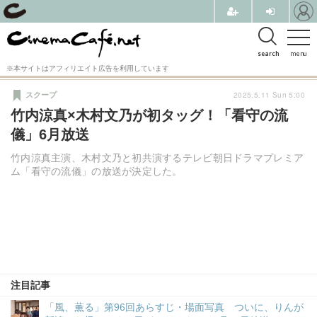
search
menu
※本サイトはアフィリエイト広告を利用しています
2025.5.11 Sun 5:00
スクープ
竹内涼真×木村文乃が初タッグ！「看守の流
儀」6月放送
竹内涼真主演、木村文乃と初共演するテレビ朝日ドラマプレミア
ム「看守の流儀」の放送が決定した。
注目記事
「風、薫る」第96回あらすじ・場面写真 ついに、りんが