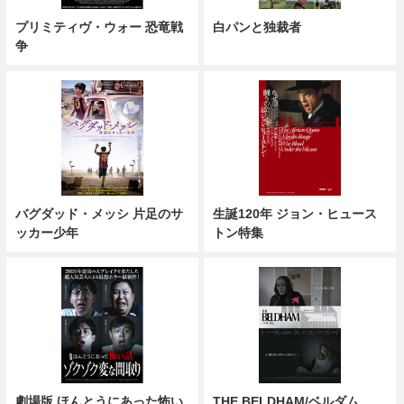
プリミティヴ・ウォー 恐竜戦
白パンと独裁者
争
バグダッド・メッシ 片足のサ
生誕120年 ジョン・ヒュース
ッカー少年
トン特集
劇場版 ほんとうにあった怖い
THE BELDHAM/ベルダム