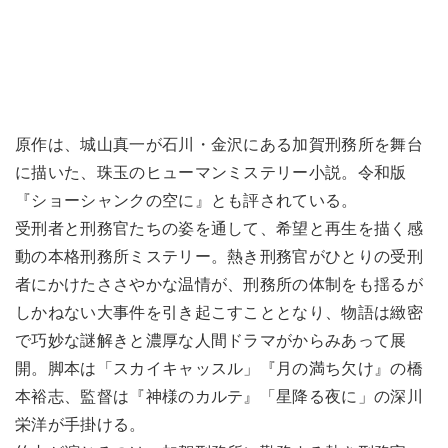
原作は、城山真一が石川・金沢にある加賀刑務所を舞台
に描いた、珠玉のヒューマンミステリー小説。令和版
『ショーシャンクの空に』とも評されている。
受刑者と刑務官たちの姿を通して、希望と再生を描く感
動の本格刑務所ミステリー。熱き刑務官がひとりの受刑
者にかけたささやかな温情が、刑務所の体制をも揺るが
しかねない大事件を引き起こすこととなり、物語は緻密
で巧妙な謎解きと濃厚な人間ドラマがからみあって展
開。脚本は「スカイキャッスル」『月の満ち欠け』の橋
本裕志、監督は『神様のカルテ』「星降る夜に」の深川
栄洋が手掛ける。