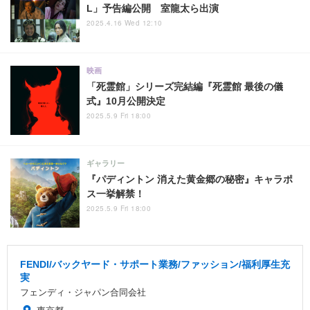
L」予告編公開 室龍太ら出演
2025.4.16 Wed 12:10
映画
「死霊館」シリーズ完結編『死霊館 最後の儀
式』10月公開決定
2025.5.9 Fri 18:00
ギャラリー
『パディントン 消えた黄金郷の秘密』キャラポ
ス一挙解禁！
2025.5.9 Fri 18:00
FENDI/バックヤード・サポート業務/ファッション/福利厚生充
実
フェンディ・ジャパン合同会社