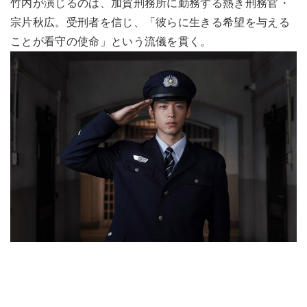
竹内が演じるのは、加賀刑務所に勤務する熱き刑務官・
宗片秋広。受刑者を信じ、「彼らに生きる希望を与える
ことが看守の使命」という流儀を貫く。