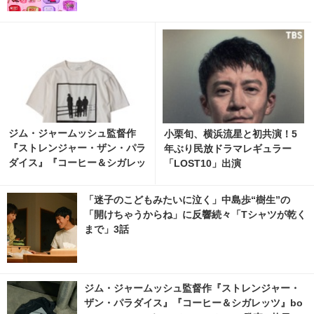
ジム・ジャームッシュ監督作
小栗旬、横浜流星と初共演！5
『ストレンジャー・ザン・パラ
年ぶり民放ドラマレギュラー
ダイス』『コーヒー＆シガレッ
「LOST10」出演
ツ』bonjour recordsオフィシ
ャルTシャツ発売 3枚目の写
「迷子のこどもみたいに泣く」中島歩“樹生”の
真・画像 | cinemacafe.net
「開けちゃうからね」に反響続々「Tシャツが乾く
まで」3話
ジム・ジャームッシュ監督作『ストレンジャー・
ザン・パラダイス』『コーヒー＆シガレッツ』bo