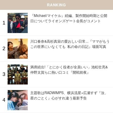
RANKING
『Michael/マイケル』続編、製作開始時期と公開
日についてライオンズゲート会長がコメント
川口春奈&高杉真宙の愛おしい日常...『ママがもう
この世界にいなくても 私の命の日記』場面写真
満席続出!「とにかく役者が全員いい」池松壮亮&
仲野太賀らに熱い口コミ『開戦前夜』
主題歌はRADWIMPS、横浜流星×広瀬すず『汝、
星のごとく』心がすれ違う最新予告