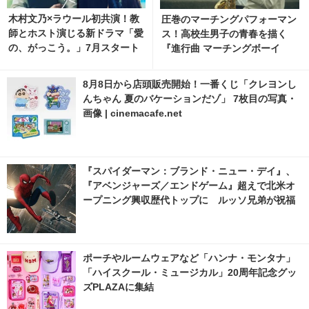
木村文乃×ラウール初共演！教
圧巻のマーチングパフォーマン
師とホスト演じる新ドラマ「愛
ス！高校生男子の青春を描く
の、がっこう。」7月スタート
『進行曲 マーチングボーイ
ズ』日本版予告編
8月8日から店頭販売開始！一番くじ「クレヨンし
んちゃん 夏のバケーションだゾ」 7枚目の写真・
画像 | cinemacafe.net
『スパイダーマン：ブランド・ニュー・デイ』、
『アベンジャーズ／エンドゲーム』超えで北米オ
ープニング興収歴代トップに ルッソ兄弟が祝福
ポーチやルームウェアなど「ハンナ・モンタナ」
「ハイスクール・ミュージカル」20周年記念グッ
ズPLAZAに集結