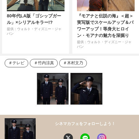
80年代LA版「ゴシップガー
『モアナと伝説の海』＜超＞
ル」×シリアルキラー!?
実写版でスケールアップ＆パ
ワーアップ！等身大ヒロイ
提供：ウォルト・ディズニー・ジャ
パン
ン・モアナの魅力を深掘り
提供：ウォルト・ディズニー・ジャ
パン
テレビ
竹内涼真
木村文乃
シネマカフェをフォローしよう！