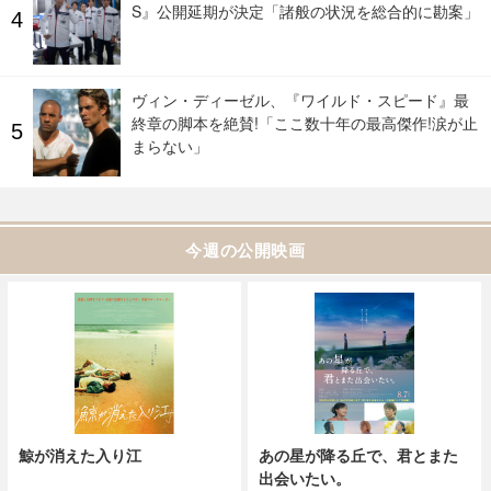
S』公開延期が決定「諸般の状況を総合的に勘案」
ヴィン・ディーゼル、『ワイルド・スピード』最
終章の脚本を絶賛!「ここ数十年の最高傑作!涙が止
まらない」
今週の公開映画
鯨が消えた入り江
あの星が降る丘で、君とまた
出会いたい。