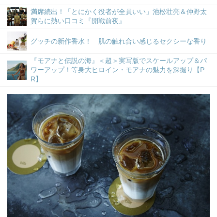
満席続出！「とにかく役者が全員いい」池松壮亮＆仲野太
賀らに熱い口コミ『開戦前夜』
グッチの新作香水！ 肌の触れ合い感じるセクシーな香り
『モアナと伝説の海』＜超＞実写版でスケールアップ＆パ
ワーアップ！等身大ヒロイン・モアナの魅力を深掘り【P
R】