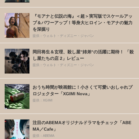
『モアナと伝説の海』＜超＞実写版でスケールアッ
プ＆パワーアップ！等身大ヒロイン・モアナの魅力
を深掘り
提供：ウォルト・ディズニー・ジャパン
岡田将生＆玄理、殺し屋“姉弟“の活躍に期待！ 「殺
し屋たちの店 2」レビュー
提供：ウォルト・ディズニー・ジャパン
おうち時間が映画館に！小さくて可愛いおしゃれプ
ロジェクター「XGIMI Nova」
提供：XGIMI
注目のABEMAオリジナルドラマをチェック「ABE
MA／Cafe」
提供：ABEMA