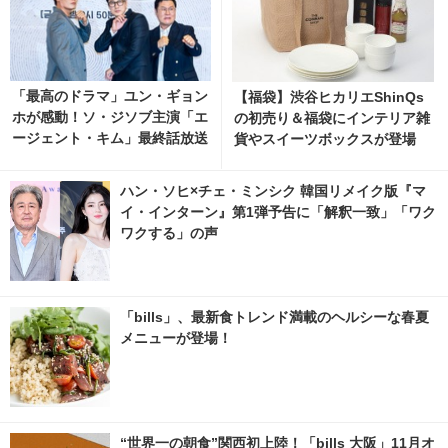
「最高のドラマ」ユン・ギョン
【福袋】渋谷ヒカリエShinQs
ホが感動！ソ・ジソブ主演「エ
の初売り＆福袋にインテリア雑
ージェント・キム」最終話放送
貨やスイーツボックスが登場
記念パーティーの裏側の映像解
禁 1枚目の写真・画像 | cinem
ハン・ソヒ×チェ・ミンシク 韓国リメイク版『マ
acafe.net
イ・インターン』第1弾予告に「解釈一致」「ワク
ワクする」の声
「bills」、最新食トレンド満載のヘルシーな春夏
メニューが登場！
“世界一の朝食”関西初上陸！「bills 大阪」11月オ