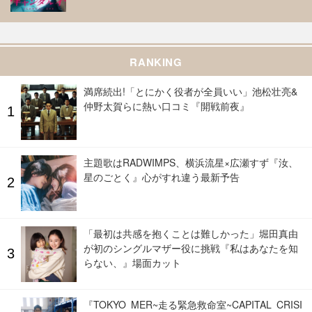
RANKING
満席続出!「とにかく役者が全員いい」池松壮亮&
仲野太賀らに熱い口コミ『開戦前夜』
主題歌はRADWIMPS、横浜流星×広瀬すず『汝、
星のごとく』心がすれ違う最新予告
「最初は共感を抱くことは難しかった」堀田真由
が初のシングルマザー役に挑戦『私はあなたを知
らない、』場面カット
『TOKYO MER~走る緊急救命室~CAPITAL CRISI