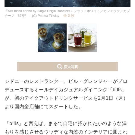
「bills blend coffee by Single Origin Roasters」フラットホワイト／カフェラテ／カプ
全 2 枚
チーノ 627円 - (C) Petrina Tinslay
拡大写真
シドニーのレストランター、ビル・グレンジャーがプロ
デュースするオールデイカジュアルダイニング「bills」
が、初のテイクアウトドリンクサービスを2月1日（月）
より国内全店舗にてスタートした。
「bills」と言えば、まるで自宅に招かれたかのような温
もりを感じさせるウッディな内装のインテリアに囲まれ