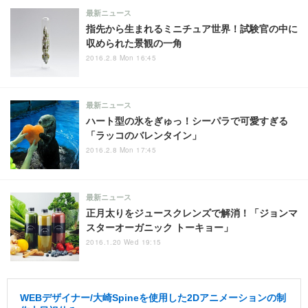
最新ニュース
指先から生まれるミニチュア世界！試験官の中に
収められた景観の一角
2016.2.8 Mon 16:45
最新ニュース
ハート型の氷をぎゅっ！シーパラで可愛すぎる
「ラッコのバレンタイン」
2016.2.8 Mon 17:45
最新ニュース
正月太りをジュースクレンズで解消！「ジョンマ
スターオーガニック トーキョー」
2016.1.20 Wed 19:15
WEBデザイナー/大崎Spineを使用した2Dアニメーションの制