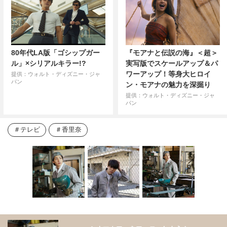
80年代LA版「ゴシップガー
『モアナと伝説の海』＜超＞
ル」×シリアルキラー!?
実写版でスケールアップ＆パ
ワーアップ！等身大ヒロイ
提供：ウォルト・ディズニー・ジャ
パン
ン・モアナの魅力を深掘り
提供：ウォルト・ディズニー・ジャ
パン
テレビ
香里奈