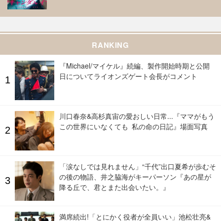
RANKING
『Michael/マイケル』続編、製作開始時期と公開
日についてライオンズゲート会長がコメント
川口春奈&高杉真宙の愛おしい日常...『ママがもう
この世界にいなくても 私の命の日記』場面写真
「涙なしでは見れません」“千代”出口夏希が歩むそ
の後の物語、井之脇海がキーパーソン『あの星が
降る丘で、君とまた出会いたい。』
満席続出!「とにかく役者が全員いい」池松壮亮&