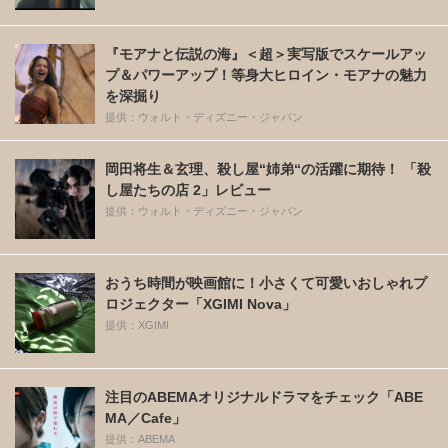
『モアナと伝説の海』＜超＞実写版でスケールアッ
プ＆パワーアップ！等身大ヒロイン・モアナの魅力
を深掘り
提供：ウォルト・ディズニー・ジャパン
岡田将生＆玄理、殺し屋“姉弟“の活躍に期待！ 「殺
し屋たちの店 2」レビュー
提供：ウォルト・ディズニー・ジャパン
おうち時間が映画館に！小さくて可愛いおしゃれプ
ロジェクター「XGIMI Nova」
提供：XGIMI
注目のABEMAオリジナルドラマをチェック「ABE
MA／Cafe」
提供：ABEMA