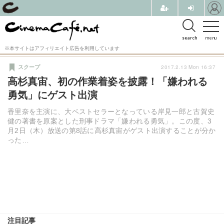
search
menu
※本サイトはアフィリエイト広告を利用しています
2017.2.13 Mon 16:37
スクープ
高杉真宙、初の作業着姿を披露！「嫌われる
勇気」にゲスト出演
香里奈を主演に、大ベストセラーとなっている岸見一郎と古賀史
健の著書を原案とした刑事ドラマ「嫌われる勇気」。この度、3
月2日（木）放送の第8話に高杉真宙がゲスト出演することが分か
った…
注目記事