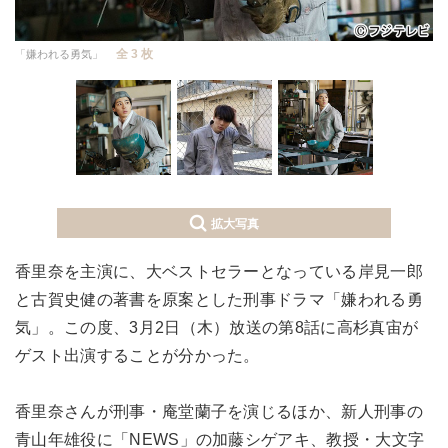
全 3 枚
「嫌われる勇気」
拡大写真
香里奈を主演に、大ベストセラーとなっている岸見一郎
と古賀史健の著書を原案とした刑事ドラマ「嫌われる勇
気」。この度、3月2日（木）放送の第8話に高杉真宙が
ゲスト出演することが分かった。
香里奈さんが刑事・庵堂蘭子を演じるほか、新人刑事の
青山年雄役に「NEWS」の加藤シゲアキ、教授・大文字