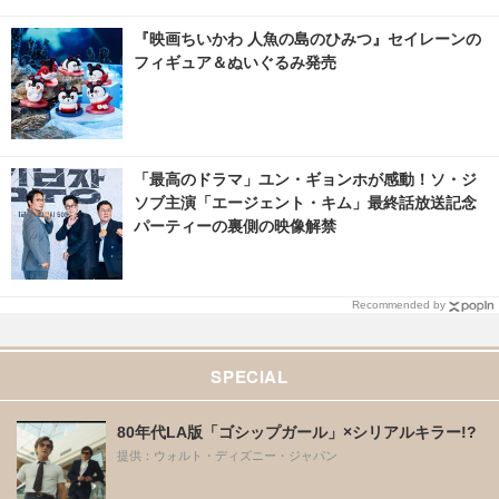
『映画ちいかわ 人魚の島のひみつ』セイレーンの
フィギュア＆ぬいぐるみ発売
「最高のドラマ」ユン・ギョンホが感動！ソ・ジ
ソブ主演「エージェント・キム」最終話放送記念
パーティーの裏側の映像解禁
Recommended by
SPECIAL
80年代LA版「ゴシップガール」×シリアルキラー!?
提供：ウォルト・ディズニー・ジャパン