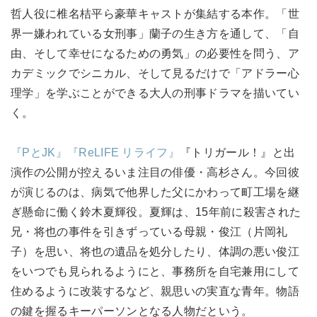
哲人役に椎名桔平ら豪華キャストが集結する本作。「世
界一嫌われている女刑事」蘭子の生き方を通して、「自
由、そして幸せになるための勇気」の必要性を問う、ア
カデミックでシニカル、そして見るだけで「アドラー心
理学」を学ぶことができる大人の刑事ドラマを描いてい
く。
『PとJK』
『ReLIFE リライフ』
『トリガール！』と出
演作の公開が控えるいま注目の俳優・高杉さん。今回彼
が演じるのは、病気で他界した父にかわって町工場を継
ぎ懸命に働く鈴木夏輝役。夏輝は、15年前に殺害された
兄・将也の事件を引きずっている母親・俊江（片岡礼
子）を思い、将也の遺品を処分したり、体調の悪い俊江
をいつでも見られるようにと、事務所を自宅兼用にして
住めるように改装するなど、親思いの実直な青年。物語
の鍵を握るキーパーソンとなる人物だという。