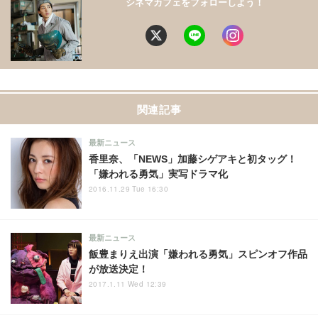
シネマカフェをフォローしよう！
関連記事
最新ニュース
香里奈、「NEWS」加藤シゲアキと初タッグ！
「嫌われる勇気」実写ドラマ化
2016.11.29 Tue 16:30
最新ニュース
飯豊まりえ出演「嫌われる勇気」スピンオフ作品
が放送決定！
2017.1.11 Wed 12:39