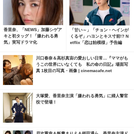
香里奈、「NEWS」加藤シゲア
「甘い～」「チョン・ヘインが
キと初タッグ！「嫌われる勇
くるぞ」ハヨンとキス寸前!? N
気」実写ドラマ化
etflix「恋は飴模様」予告編
川口春奈＆高杉真宙の愛おしい日常…『ママがも
うこの世界にいなくても 私の命の日記』場面写
真 1枚目の写真・画像 | cinemacafe.net
大塚愛、香里奈主演「嫌われる勇気」に婦人警官
役で登場！
戸次重幸＆飯豊まりえ＆桜田通ら、香里奈主演ド