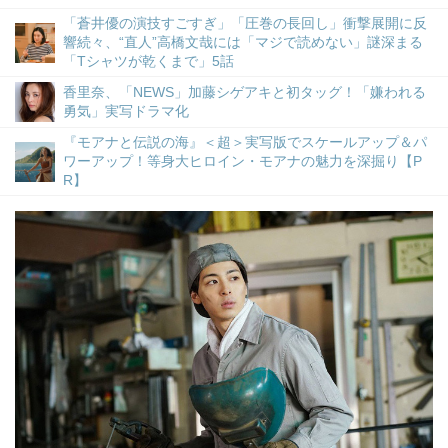
「蒼井優の演技すごすぎ」「圧巻の長回し」衝撃展開に反
響続々、“直人”高橋文哉には「マジで読めない」謎深まる
「Tシャツが乾くまで」5話
香里奈、「NEWS」加藤シゲアキと初タッグ！「嫌われる
勇気」実写ドラマ化
『モアナと伝説の海』＜超＞実写版でスケールアップ＆パ
ワーアップ！等身大ヒロイン・モアナの魅力を深掘り【P
R】