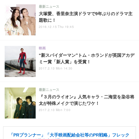
最新ニュース
大塚愛、香里奈主演ドラマで9年ぶりのドラマ主
題歌に！
2016.12.15 Thu 19:45
映画
“新スパイダーマン”トム・ホランドが英国アカデ
ミー賞「新人賞」を受賞！
2017.2.13 Mon 14:30
最新ニュース
『３月のライオン』人気キャラ・二海堂を染谷将
太が特殊メイクで演じたワケ！
2017.2.13 Mon 7:00
「PRプランナー」「大手映画配給会社等のPR戦略」フレック