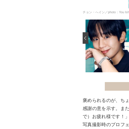
チョン・へイン／photo：You Ish
‹
褒められるのが、ち
感謝の意を示す。また
で）お疲れ様です！
写真撮影時のプロフ