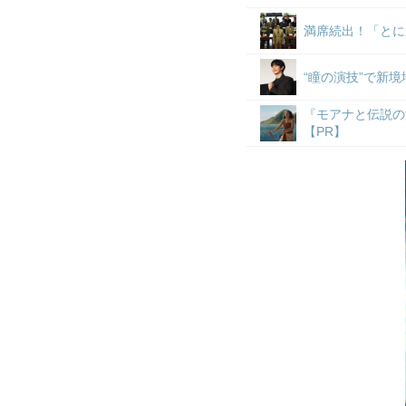
満席続出！「とに
“瞳の演技”で新
『モアナと伝説の
【PR】