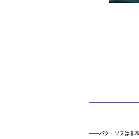
――パク・ソヌは非