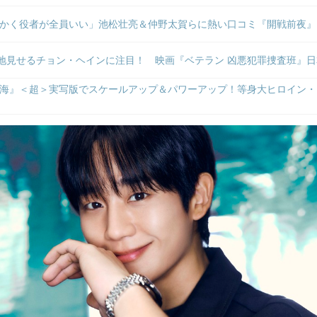
かく役者が全員いい」池松壮亮＆仲野太賀らに熱い口コミ『開戦前夜』
境地見せるチョン・ヘインに注目！ 映画『ベテラン 凶悪犯罪捜査班』
海』＜超＞実写版でスケールアップ＆パワーアップ！等身大ヒロイン・