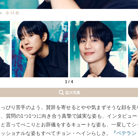
全 14 枚
ii
1
/
4
拡大写真
ょっぴり苦手のよう。賛辞を寄せるとやや気まずそうな顔を見
、質問の1つ1つに向き合う真摯で誠実な姿も、インタビュ
」と言ってぺこりとお辞儀をするキュートな姿も、一変してシ
ェッショナルな姿もすべてチョン・ヘインらしさ。
『ベテラン