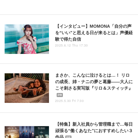
【インタビュー】MOMONA「自分の声
を“いい”と思える日が来るとは」声優経
験で得た自信
2025.6.12 Thu 17:30
まさか、こんなに泣けるとは…！ リロ
の成長、姉・ナニの夢と葛藤――大人に
こそ刺さる実写版『リロ＆スティッチ』
PR
2025.5.30 Fri 7:30
【特集】新入社員から管理職まで…毎日
頑張る“働くあなた”におすすめしたい３
作品
PR