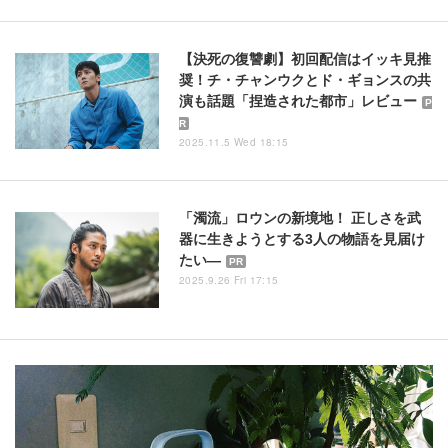
【決死の復讐劇】初回配信はイッキ見推
奨！チ・チャンウクとド・ギョンスの共
演も話題「捏造された都市」レビュー
P
R
2025.11.5 Wed 18:15
「濁流」ロウンの新境地！ 正しさを武
器に生きようとする3人の物語を見届け
たい―
PR
2025.9.26 Fri 17:15