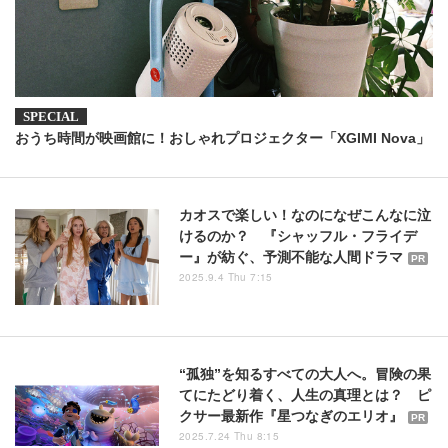
おうち時間が映画館に！おしゃれプロジェクター「XGIMI Nova」
カオスで楽しい！なのになぜこんなに泣
けるのか？ 『シャッフル・フライデ
ー』が紡ぐ、予測不能な人間ドラマ
PR
2025.9.4 Thu 7:15
“孤独”を知るすべての大人へ。冒険の果
てにたどり着く、人生の真理とは？ ピ
クサー最新作『星つなぎのエリオ』
PR
2025.7.24 Thu 8:15