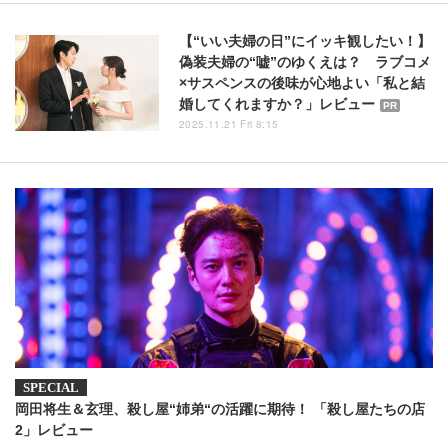
【“いい夫婦の日”にイッキ観したい！】
偽装夫婦の“嘘”のゆくえは？ ラブコメ
×サスペンスの後味が心地よい「私と結
婚してくれますか？」レビュー
PR
2025.11.21 Fri 8:15
岡田将生＆玄理、殺し屋“姉弟“の活躍に期待！ 「殺し屋たちの店
2」レビュー