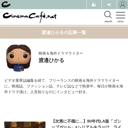
search
menu
渡邉ひかるの記事一覧
映画＆海外ドラマライター
渡邉ひかる
ビデオ業界誌編集を経て、フリーランスの映画＆海外ドラマライター
に。映画誌、ファッション誌、テレビ誌などで執筆中。毎日が映画＆海
外ドラマ漬け。人見知りなのにインタビュー好き。
【次第に不穏に…】80年代LA版「ゴシ
ップガール」×シリアルキラー!? ライ