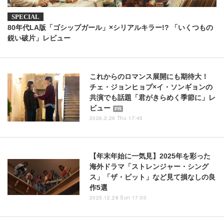
80年代LA版「ゴシップガール」×シリアルキラー!? 「いくつもの
鋭い破片」レビュー
これからのロマンス展開にも期待大！
チェ・ジョンヒョプ×イ・ソンギョンの
共演でも話題「君がきらめく季節に」レ
ビュー
PR
2026.2.26 Thu 17:45
【年末年始に一気見】2025年を彩った
海外ドラマ「ストレンジャー・シング
ス」「ザ・ピット」など見て損なしの良
作5選
2025.12.28 Sun 17:00