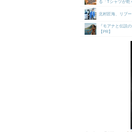
る「Tシャツが乾
北村匠海、リブー
『モアナと伝説の
【PR】