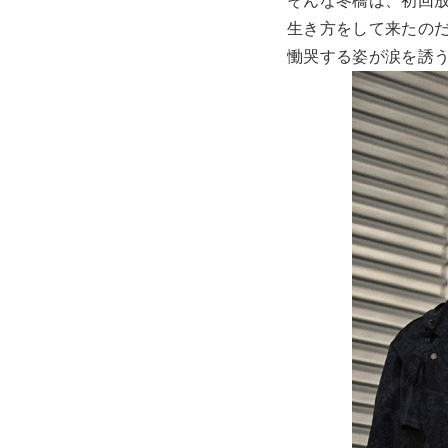
そんな冬橋は、初回
生き方をして来たの
慟哭する姿が涙を誘