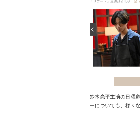
全 
「リブート」最終話©TBS
‹
鈴木亮平主演の日曜
ーについても、様々