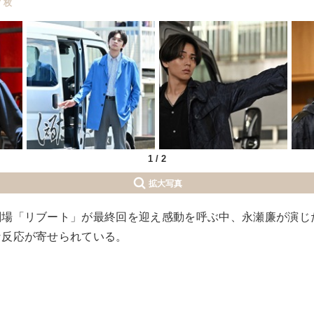
7 枚
1
/
2
拡大写真
劇場「リブート」が最終回を迎え感動を呼ぶ中、永瀬廉が演じ
な反応が寄せられている。