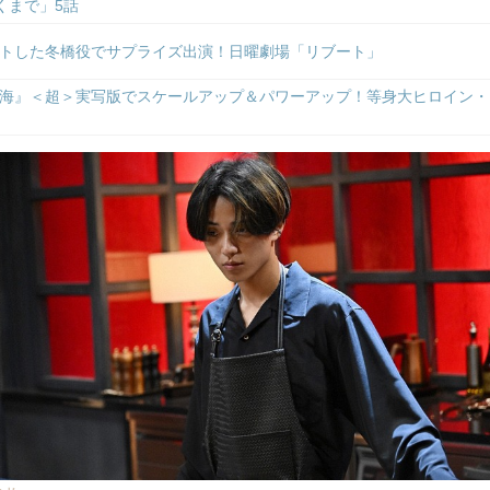
くまで」5話
トした冬橋役でサプライズ出演！日曜劇場「リブート」
海』＜超＞実写版でスケールアップ＆パワーアップ！等身大ヒロイン・