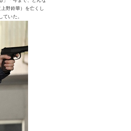
る」「今まで、どんな
（上野鈴華）を亡くし
していた。