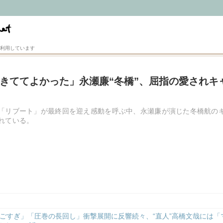
利用しています
きててよかった」永瀬廉“冬橋”、屈指の愛されキ
「リブート」が最終回を迎え感動を呼ぶ中、永瀬廉が演じた冬橋航の
れている。
ごすぎ」「圧巻の長回し」衝撃展開に反響続々、“直人”高橋文哉には「