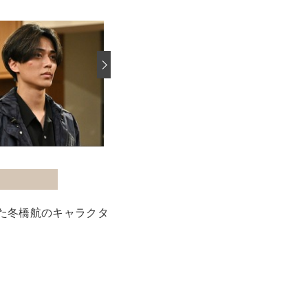
›
た冬橋航のキャラクタ