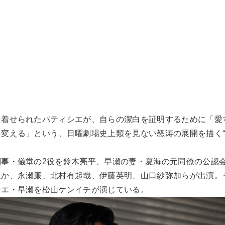
を着せられたパティシエが、自らの潔白を証明するために「愛
変える」という、日曜劇場史上類を見ない怒涛の展開を描く
刑事・儀堂の2役を鈴木亮平、早瀬の妻・夏海の元同僚の公認
か、永瀬廉、北村有起哉、伊藤英明、山口紗弥加らが出演。そ
シエ・早瀬を松山ケンイチが演じている。