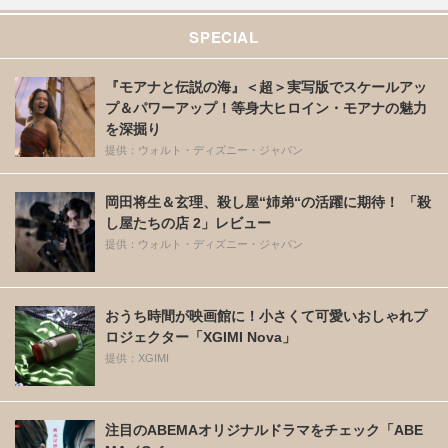
SPECIAL
『モアナと伝説の海』＜超＞実写版でスケールアッ
プ＆パワーアップ！等身大ヒロイン・モアナの魅力
を深掘り
提供：ウォルト・ディズニー・ジャパン
岡田将生＆玄理、殺し屋“姉弟“の活躍に期待！ 「殺
し屋たちの店 2」レビュー
提供：ウォルト・ディズニー・ジャパン
おうち時間が映画館に！小さくて可愛いおしゃれプ
ロジェクター「XGIMI Nova」
提供：XGIMI
注目のABEMAオリジナルドラマをチェック「ABE