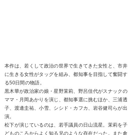
本作は、若くして政治の世界で生きてきた女性と、市井
に生きる女性がタッグを組み、都知事を目指して奮闘す
る50日間の物語。
黒木華が政治家の娘・星野茉莉、野呂佳代がスナックの
ママ・月岡あかりを演じ、都知事選に挑むほか、三浦透
子、渡邊圭祐、小雪、シシド・カフカ、岩谷健司らが出
演。
松下が演じているのは、若手議員の日山流星。茉莉を子
どものころからよく知る兄のような存在だった。また倉