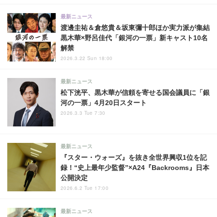
最新ニュース
渡邊圭祐＆倉悠貴＆坂東彌十郎ほか実力派が集結
黒木華×野呂佳代「銀河の一票」新キャスト10名
解禁
2026.3.22 Sun 18:00
最新ニュース
松下洸平、黒木華が信頼を寄せる国会議員に「銀
河の一票」4月20日スタート
2026.3.3 Tue 7:30
最新ニュース
『スター・ウォーズ』を抜き全世界興収1位を記
録！“史上最年少監督”×A24『Backrooms』日本
公開決定
2026.6.2 Tue 17:00
最新ニュース