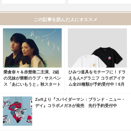
この記事を読んだ人にオススメ
榮倉奈々＆赤楚衛二主演、2組
ひみつ道具をモチーフに！ドラ
の兄妹が禁断のラブ・サスペン
えもん×グラニフ コラボアイテ
ス「あにいもうと」秋スタート
ム全20種類が予約受付中！8月
11日より発売 10枚目の写真・
画像 | cinemacafe.net
Zoffより『スパイダーマン：ブランド・ニュー・
デイ』コラボメガネが発売 先行予約受付中