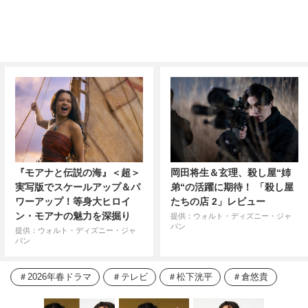
『モアナと伝説の海』＜超＞
岡田将生＆玄理、殺し屋“姉
実写版でスケールアップ＆パ
弟“の活躍に期待！ 「殺し屋
ワーアップ！等身大ヒロイ
たちの店 2」レビュー
ン・モアナの魅力を深掘り
提供：ウォルト・ディズニー・ジャ
パン
提供：ウォルト・ディズニー・ジャ
パン
2026年春ドラマ
テレビ
松下洸平
倉悠貴