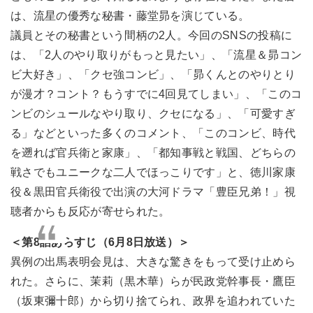
は、流星の優秀な秘書・藤堂昴を演じている。
議員とその秘書という間柄の2人。今回のSNSの投稿に
は、「2人のやり取りがもっと見たい」、「流星＆昴コン
ビ大好き」、「クセ強コンビ」、「昴くんとのやりとり
が漫才？コント？もうすでに4回見てしまい」、「このコ
ンビのシュールなやり取り、クセになる」、「可愛すぎ
る」などといった多くのコメント、「このコンビ、時代
を遡れば官兵衛と家康」、「都知事戦と戦国、どちらの
戦さでもユニークな二人でほっこりです」と、徳川家康
役＆黒田官兵衛役で出演の大河ドラマ「豊臣兄弟！」視
聴者からも反応が寄せられた。
＜第8話あらすじ（6月8日放送）＞
異例の出馬表明会見は、大きな驚きをもって受け止めら
れた。さらに、茉莉（黒木華）らが民政党幹事長・鷹臣
（坂東彌十郎）から切り捨てられ、政界を追われていた