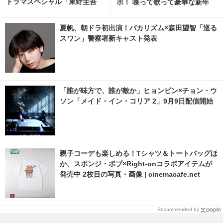
ドラマスペシャル「東野圭吾
ボ！ 喋って歌って豪華な新年
手紙」再放送
会！
夏帆、朝ドラ初出演！バカリズム×森田望智「巡る
スワン」警察署新キャスト発表
「誰が味方で、誰が敵か」ヒョンビン×チョン・ウ
ソン「メイド・イン・コリア 2」9月9日配信開始
親子コーデも楽しめる！Tシャツ＆トートバッグほ
か、スポンジ・ボブ×Right-onコラボアイテムが
発売中 2枚目の写真・画像 | cinemacafe.net
Recommended by