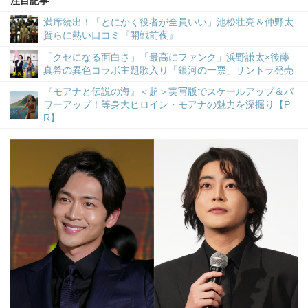
注目記事
満席続出！「とにかく役者が全員いい」池松壮亮＆仲野太
賀らに熱い口コミ『開戦前夜』
「クセになる面白さ」「最高にファンク」浜野謙太×後藤
真希の異色コラボ主題歌入り「銀河の一票」サントラ発売
『モアナと伝説の海』＜超＞実写版でスケールアップ＆パ
ワーアップ！等身大ヒロイン・モアナの魅力を深掘り【P
R】