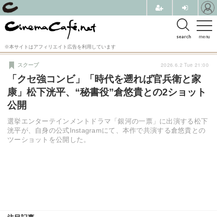
search
menu
※本サイトはアフィリエイト広告を利用しています
2026.6.2 Tue 21:00
スクープ
「クセ強コンビ」「時代を遡れば官兵衛と家
康」松下洸平、“秘書役”倉悠貴との2ショット
公開
選挙エンターテインメントドラマ「銀河の一票」に出演する松下
洸平が、自身の公式Instagramにて、本作で共演する倉悠貴との
ツーショットを公開した。