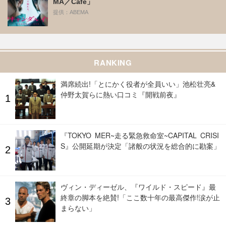
MA／Cafe」
提供：ABEMA
RANKING
満席続出!「とにかく役者が全員いい」池松壮亮&
仲野太賀らに熱い口コミ『開戦前夜』
『TOKYO MER~走る緊急救命室~CAPITAL CRISI
S』公開延期が決定「諸般の状況を総合的に勘案」
ヴィン・ディーゼル、『ワイルド・スピード』最
終章の脚本を絶賛!「ここ数十年の最高傑作!涙が止
まらない」