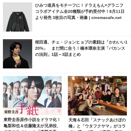
ひみつ道具をモチーフに！ドラえもん×グラニフ
コラボアイテム全20種類が予約受付中！8月11日
より発売 3枚目の写真・画像 | cinemacafe.net
桜田通、チェ・ジョンヒョプの素顔は「かわいい1
20%」 まだ間に合う！橋本環奈主演「バカンス
の法則」1話～3話まとめ
東野圭吾原作小説をドラマ化！
天海＆石田「スナックあけぼの
亀梨和也＆佐藤隆太が兄弟役、
橋」と「ウタフクヤマ」がコラ