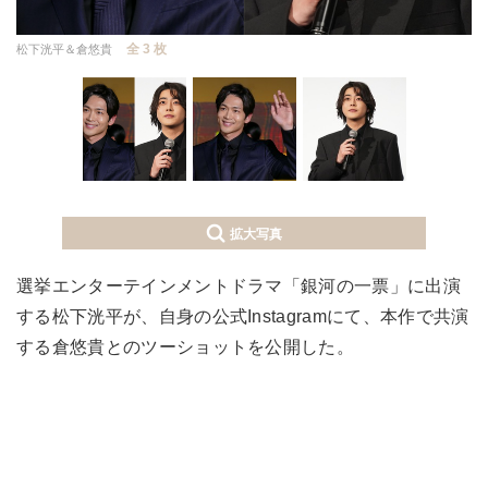
全 3 枚
松下洸平＆倉悠貴
拡大写真
選挙エンターテインメントドラマ「銀河の一票」に出演
する松下洸平が、自身の公式Instagramにて、本作で共演
する倉悠貴とのツーショットを公開した。