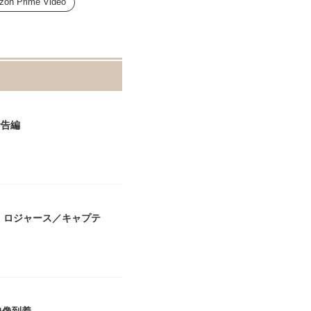
on Prime Video
予告編
・ロジャース／キャプテ