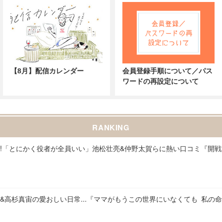
【8月】配信カレンダー
会員登録手順について／パス
ワードの再設定について
RANKING
!「とにかく役者が全員いい」池松壮亮&仲野太賀らに熱い口コミ『開
&高杉真宙の愛おしい日常...『ママがもうこの世界にいなくても 私の