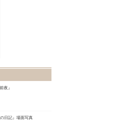
戦前夜』
命の日記』場面写真