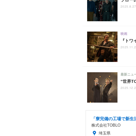
フロー
2025.8.2
映画
『トワイ
2025.11.
最新ニュ
“世界T
2025.12.
「寮完備の工場で新生活
株式会社TOBLO
埼玉県