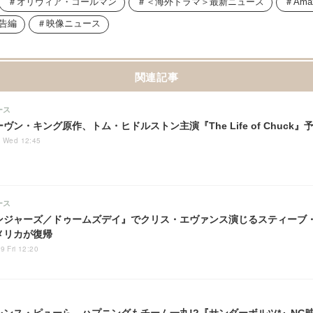
オリヴィア・コールマン
＜海外ドラマ＞最新ニュース
Amaz
告編
映像ニュース
関連記事
ース
ヴン・キング原作、トム・ヒドルストン主演『The Life of Chuck』
6 Wed 12:45
ース
ンジャーズ／ドゥームズデイ』でクリス・エヴァンス演じるスティーブ
メリカが復帰
9 Fri 12:20