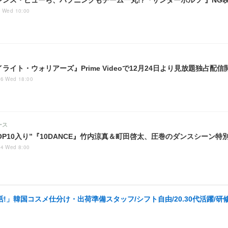
レンス・ピューら、ハプニングもチーム一丸!?『サンダーボルツ*』NG
7 Wed 10:00
ライト・ウォリアーズ』Prime Videoで12月24日より見放題独占配信
26 Wed 18:00
ース
OP10入り”『10DANCE』竹内涼真＆町田啓太、圧巻のダンスシーン特
24 Wed 8:00
!」韓国コスメ仕分け・出荷準備スタッフ/シフト自由/20.30代活躍/研