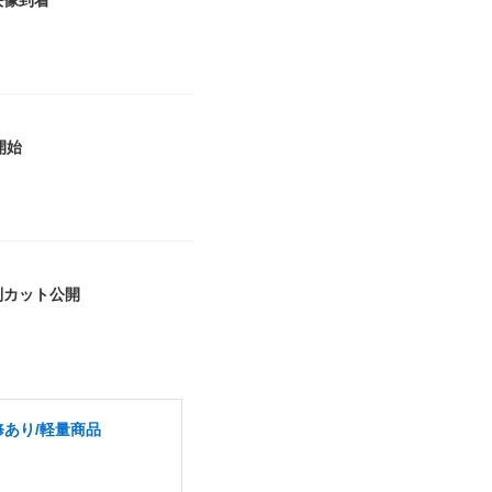
映像到着
開始
別カット公開
修あり/軽量商品