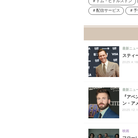
トム・ヒドルストン
配信サービス
予
最新ニュ
スティー
2025.4.1
最新ニュ
『アベ
ン・ア
2025.12.1
映画