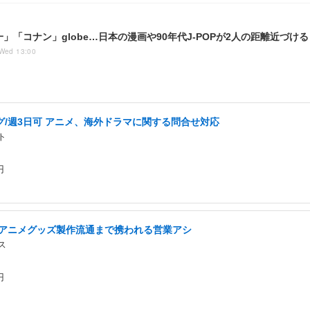
」「コナン」globe…日本の漫画や90年代J-POPが2人の距離近づけ
 Wed 13:00
/週3日可 アニメ、海外ドラマに関する問合せ対応
ト
円
提アニメグッズ製作流通まで携われる営業アシ
ス
円