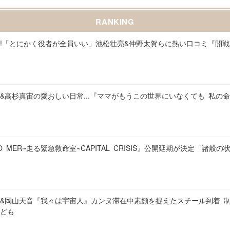
RANKING
!「とにかく役者が全員いい」池松壮亮&仲野太賀らに熱い口コミ『開
&高杉真宙の愛おしい日常...『ママがもうこの世界にいなくても 私の
YO MER~走る緊急救命室~CAPITAL CRISIS』公開延期が決定「諸
&岡山天音『我々は宇宙人』カンヌ滞在中素顔を捉えたスチール到着 
ども