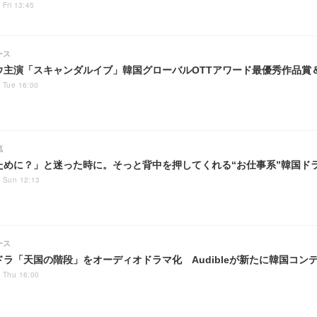
 Fri 13:45
ース
ウ主演「スキャンダルイブ」韓国グローバルOTTアワード最優秀作品賞
 Tue 16:00
流
ために？」と迷った時に。そっと背中を押してくれる“お仕事系”韓国ド
 Sun 12:13
ース
ドラ「天国の階段」をオーディオドラマ化 Audibleが新たに韓国コン
 Thu 16:00