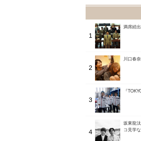
満席続出
川口春奈
『TOK
坂東龍汰
コ見学な