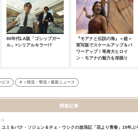
80年代LA版「ゴシップガー
『モアナと伝説の海』＜超＞
ル」×シリアルキラー!?
実写版でスケールアップ＆パ
ワーアップ！等身大ヒロイ
ン・モアナの魅力を深掘り
ービス
＜韓流・華流＞最新ニュース
関連記事
ース
・ユミ＆パク・ソジュン＆チェ・ウシクの放浪記「花より青春」10年ぶり復