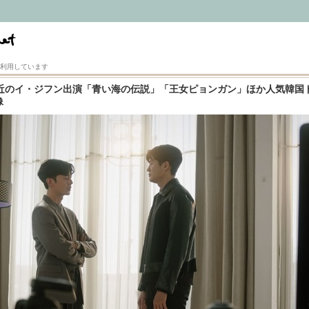
利用しています
近のイ・ジフン出演「青い海の伝説」「王女ピョンガン」ほか人気韓国
像