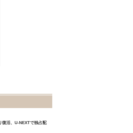
岡田将生＆玄理、殺し屋“姉
おうち時間が映画館に！小さ
弟“の活躍に期待！ 「殺し屋
くて可愛いおしゃれプロジェ
たちの店 2」レビュー
クター「XGIMI Nova」
活、U-NEXTで独占配