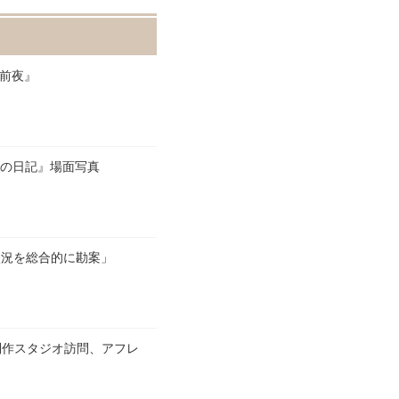
戦前夜』
命の日記』場面写真
般の状況を総合的に勘案」
制作スタジオ訪問、アフレ