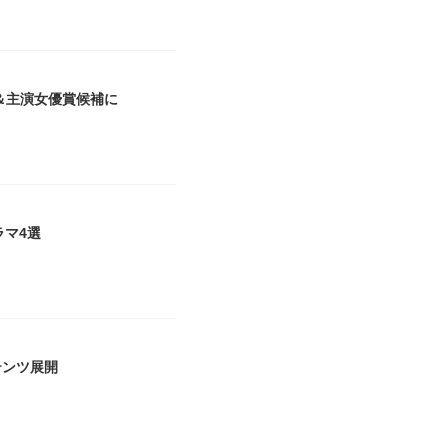
＆主演女優賞候補に
ラマ4選
テンツ展開