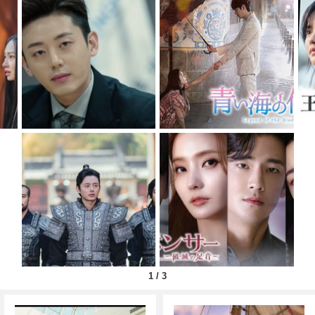
1
/
3